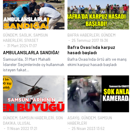
GÜNDEM
,
SAĞLIK
,
SAMSUN
BAFRA HABERLERİ
,
GÜNDEM
HABERLERİ
,
SİYASET
25 Temmuz 2017 19:36
31 Mart 2024 17:07
Bafra Ovası’nda karpuz
AMBULANSLARLA SANDIĞA!
hasadı başladı
Samsun'da, 31 Mart Mahalli
Bafra Ovası’nda örtü altı ve manş
İdareler Seçimlerinde oy kullanmak
ekimi karpuz hasadı başladı
isteyen fakat...
GÜNDEM
,
SAMSUN HABERLERİ
,
SON
ASAYİŞ
,
GÜNDEM
,
SAMSUN
DAKİKA
,
ULUSAL
HABERLERİ
11 Nisan 2022 17:21
25 Nisan 2023 13:52