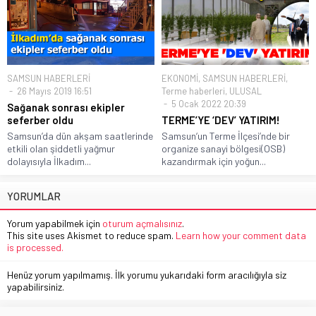
SAMSUN HABERLERİ
EKONOMİ
,
SAMSUN HABERLERİ
,
26 Mayıs 2019 16:51
Terme haberleri
,
ULUSAL
5 Ocak 2022 20:39
Sağanak sonrası ekipler
seferber oldu
TERME’YE ‘DEV’ YATIRIM!
Samsun’da dün akşam saatlerinde
Samsun‘un Terme İlçesi’nde bir
etkili olan şiddetli yağmur
organize sanayi bölgesi(OSB)
dolayısıyla İlkadım...
kazandırmak için yoğun...
YORUMLAR
Yorum yapabilmek için
oturum açmalısınız
.
This site uses Akismet to reduce spam.
Learn how your comment data
is processed.
Henüz yorum yapılmamış. İlk yorumu yukarıdaki form aracılığıyla siz
yapabilirsiniz.