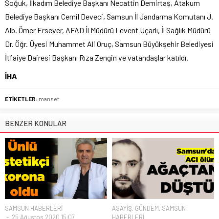
Soğuk, İlkadım Belediye Başkanı Necattin Demirtaş, Atakum
Belediye Başkanı Cemil Deveci, Samsun İl Jandarma Komutanı J.
Alb. Ömer Ersever, AFAD İl Müdürü Levent Uçarlı, İl Sağlık Müdürü
Dr. Öğr. Üyesi Muhammet Ali Oruç, Samsun Büyükşehir Belediyesi
İtfaiye Dairesi Başkanı Rıza Zengin ve vatandaşlar katıldı.
İHA
ETİKETLER:
manset
BENZER KONULAR
SAMSUN HABERLERİ
ASAYİŞ
,
GÜNDEM
,
SAMSUN
25 Ağustos 2020 15:07
HABERLERİ