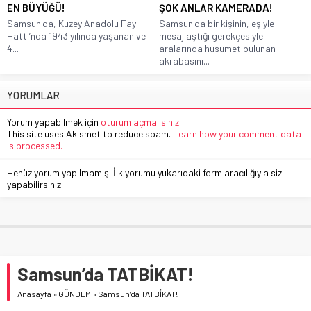
EN BÜYÜĞÜ!
ŞOK ANLAR KAMERADA!
Samsun'da, Kuzey Anadolu Fay
Samsun'da bir kişinin, eşiyle
Hattı’nda 1943 yılında yaşanan ve
mesajlaştığı gerekçesiyle
4...
aralarında husumet bulunan
akrabasını...
YORUMLAR
Yorum yapabilmek için
oturum açmalısınız
.
This site uses Akismet to reduce spam.
Learn how your comment data
is processed.
Henüz yorum yapılmamış. İlk yorumu yukarıdaki form aracılığıyla siz
yapabilirsiniz.
Samsun’da TATBİKAT!
Anasayfa
»
GÜNDEM
»
Samsun’da TATBİKAT!