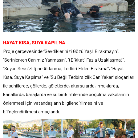
HAYAT KISA, SUYA KAPILMA
Proje çerçevesinde “Sevdiklerinizi Gözü Yaşlı Bırakmayın”,
“Serinlerken Canımız Yanmasın”, “(Dikkat) Fazla Uzaklaşma!”,
“Suyun Sessizliğine Aldanma, Tedbiri Elden Bırakma”, “Hayat
Kısa, Suya Kapılma” ve “Su Değil Tedbirsizlik Can Yakar” sloganları
ile sahillerde, göllerde, göletlerde, akarsularda, ırmaklarda,
kanallarda, barajlarda ve su birikintilerinde boğulma vakalarının
önlenmesi için vatandaşların bilgilendirilmesini ve
bilinçlendirilmesi amaçlandı.