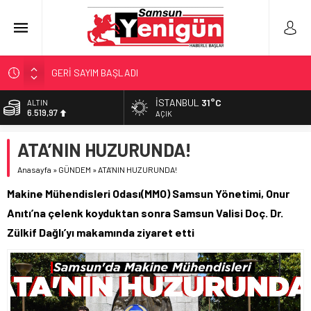
GERİ SAYIM BAŞLADI
SAMSUNSPOR’DA HEDEF 5’İNCİLİK!
İSTANBUL
31°C
ALTIN
6.519,97
‘BAFRA’YA YATIRIM YAPIN!’
AÇIK
İŞTE FINDIK FİYATI!
BİST
ATA’NIN HUZURUNDA!
13.798,82
YÖNETİCİ SEÇERKEN YAPILAN EN BÜYÜK HATALAR
Anasayfa
»
GÜNDEM
»
ATA’NIN HUZURUNDA!
DOLAR
47,7025
Makine Mühendisleri Odası(MMO) Samsun Yönetimi, Onur
EURO
Anıtı’na çelenk koyduktan sonra Samsun Valisi Doç. Dr.
55,0112
Zülkif Dağlı’yı makamında ziyaret etti