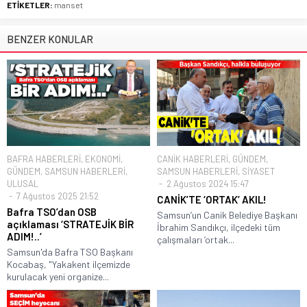
ETİKETLER:
manset
BENZER KONULAR
BAFRA HABERLERİ
,
EKONOMİ
,
CANİK HABERLERİ
,
GÜNDEM
,
GÜNDEM
,
SAMSUN HABERLERİ
,
SAMSUN HABERLERİ
,
SİYASET
ULUSAL
2 Ağustos 2024 15:47
7 Ağustos 2025 21:52
CANİK’TE ‘ORTAK’ AKIL!
Bafra TSO’dan OSB
Samsun’un Canik Belediye Başkanı
açıklaması ‘STRATEJİK BİR
İbrahim Sandıkçı, ilçedeki tüm
ADIM!..’
çalışmaları ’ortak...
Samsun'da Bafra TSO Başkanı
Kocabaş, "Yakakent ilçemizde
kurulacak yeni organize...