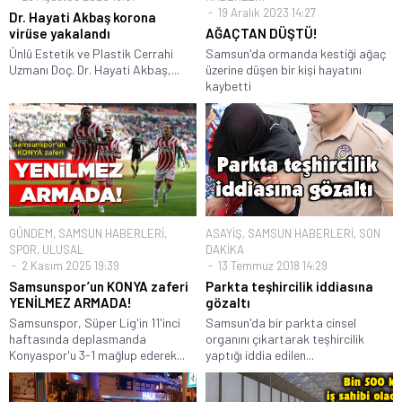
19 Aralık 2023 14:27
Dr. Hayati Akbaş korona
virüse yakalandı
AĞAÇTAN DÜŞTÜ!
Ünlü Estetik ve Plastik Cerrahi
Samsun'da ormanda kestiği ağaç
Uzmanı Doç. Dr. Hayati Akbaş,...
üzerine düşen bir kişi hayatını
kaybetti
GÜNDEM
,
SAMSUN HABERLERİ
,
ASAYİŞ
,
SAMSUN HABERLERİ
,
SON
SPOR
,
ULUSAL
DAKİKA
2 Kasım 2025 19:39
13 Temmuz 2018 14:29
Samsunspor’un KONYA zaferi
Parkta teşhircilik iddiasına
YENİLMEZ ARMADA!
gözaltı
Samsunspor, Süper Lig'in 11'inci
Samsun'da bir parkta cinsel
haftasında deplasmanda
organını çıkartarak teşhircilik
Konyaspor'u 3-1 mağlup ederek...
yaptığı iddia edilen...