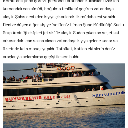
Komutanlığı’nda görevli personel tarafından kullanılan uzaktan
kumandalı can simidi, boğulma tehlikesi geçiren vatandaşa
ulaştı. Şahıs denizden kıyıya çıkarılarak ilk müdahalesi yapıldı.
Denize düşen diğer kişiye ise Deniz Liman Şube Müdürlüğü Sualtı
Grup Amirliği ekipleri jet ski ile ulaştı. Sudan çıkarılan ve jet ski
arkasındaki can salına alınan vatandaşa kıyıya gelene kadar sal
üzerinde kalp masajı yapıldı. Tatbikat, katılan ekiplerin deniz
araçlarıyla selamlama geçişi ile son buldu.