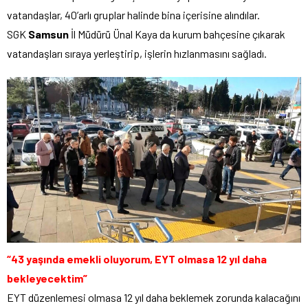
vatandaşlar, 40’arlı gruplar halinde bina içerisine alındılar.
SGK
Samsun
İl Müdürü Ünal Kaya da kurum bahçesine çıkarak
vatandaşları sıraya yerleştirip, işlerin hızlanmasını sağladı.
“43 yaşında emekli oluyorum, EYT olmasa 12 yıl daha
bekleyecektim”
EYT düzenlemesi olmasa 12 yıl daha beklemek zorunda kalacağını