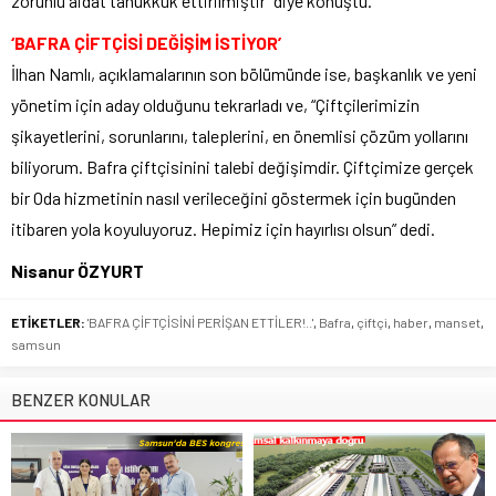
zorunlu aidat tahukkuk ettirilmiştir” diye konuştu.
‘BAFRA ÇİFTÇİSİ DEĞİŞİM İSTİYOR’
İlhan Namlı, açıklamalarının son bölümünde ise, başkanlık ve yeni
yönetim için aday olduğunu tekrarladı ve, “Çiftçilerimizin
şikayetlerini, sorunlarını, taleplerini, en önemlisi çözüm yollarını
biliyorum. Bafra çiftçisinini talebi değişimdir. Çiftçimize gerçek
bir Oda hizmetinin nasıl verileceğini göstermek için bugünden
itibaren yola koyuluyoruz. Hepimiz için hayırlısı olsun” dedi.
Nisanur ÖZYURT
ETİKETLER:
'BAFRA ÇİFTÇİSİNİ PERİŞAN ETTİLER!..'
,
Bafra
,
çiftçi
,
haber
,
manset
,
samsun
BENZER KONULAR