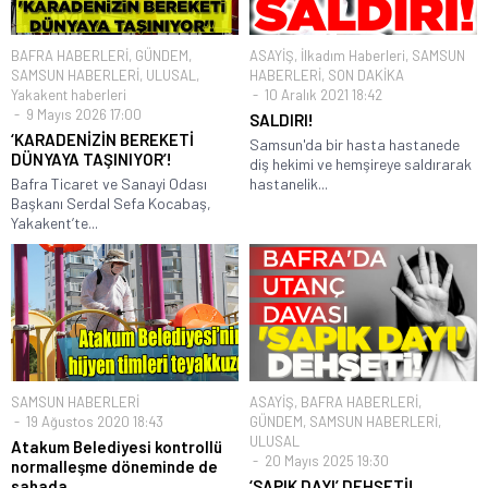
BAFRA HABERLERİ
,
GÜNDEM
,
ASAYİŞ
,
İlkadım Haberleri
,
SAMSUN
SAMSUN HABERLERİ
,
ULUSAL
,
HABERLERİ
,
SON DAKİKA
Yakakent haberleri
10 Aralık 2021 18:42
9 Mayıs 2026 17:00
SALDIRI!
‘KARADENİZİN BEREKETİ
Samsun'da bir hasta hastanede
DÜNYAYA TAŞINIYOR’!
diş hekimi ve hemşireye saldırarak
Bafra Ticaret ve Sanayi Odası
hastanelik...
Başkanı Serdal Sefa Kocabaş,
Yakakent’te...
SAMSUN HABERLERİ
ASAYİŞ
,
BAFRA HABERLERİ
,
19 Ağustos 2020 18:43
GÜNDEM
,
SAMSUN HABERLERİ
,
ULUSAL
Atakum Belediyesi kontrollü
20 Mayıs 2025 19:30
normalleşme döneminde de
sahada
‘SAPIK DAYI’ DEHŞETİ!