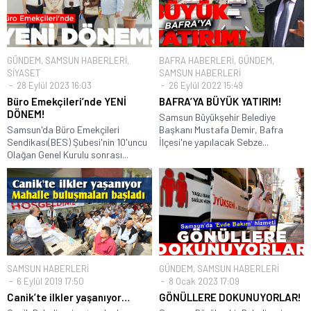
GÜNDEM
,
SAMSUN HABERLERİ
,
BAFRA HABERLERİ
,
GÜNDEM
,
SİYASET
SAMSUN HABERLERİ
28 Eylül 2023 16:03
26 Eylül 2022 15:49
Büro Emekçileri’nde YENİ
BAFRA’YA BÜYÜK YATIRIM!
DÖNEM!
Samsun Büyükşehir Belediye
Samsun'da Büro Emekçileri
Başkanı Mustafa Demir, Bafra
Sendikası(BES) Şubesi'nin 10'uncu
İlçesi'ne yapılacak Sebze...
Olağan Genel Kurulu sonrası...
SAMSUN HABERLERİ
GÜNDEM
,
SAMSUN HABERLERİ
6 Eylül 2019 17:50
8 Ocak 2023 17:09
Canik’te ilkler yaşanıyor…
GÖNÜLLERE DOKUNUYORLAR!