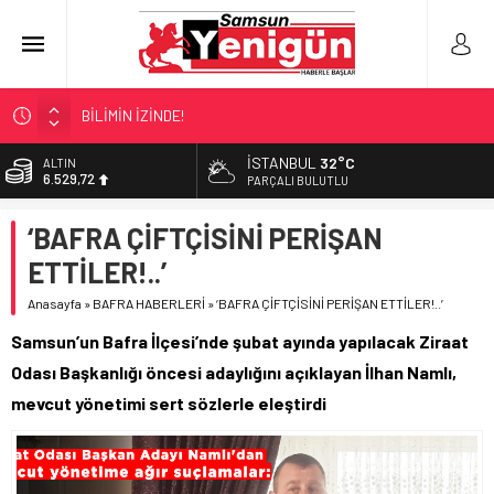
BİLİMİN İZİNDE!
TIR’A ‘ZEHİR’ BASKINI!
İSTANBUL
32°C
ALTIN
6.529,72
FECİ SON!
PARÇALI BULUTLU
UÇURUMDA CAN PAZARI!
BİST
‘BAFRA ÇİFTÇİSİNİ PERİŞAN
13.703,13
SAMSUN YANACAK!
ETTİLER!..’
DOLAR
47,5844
Anasayfa
»
BAFRA HABERLERİ
»
‘BAFRA ÇİFTÇİSİNİ PERİŞAN ETTİLER!..’
EURO
Samsun’un Bafra İlçesi’nde şubat ayında yapılacak Ziraat
55,1152
Odası Başkanlığı öncesi adaylığını açıklayan İlhan Namlı,
mevcut yönetimi sert sözlerle eleştirdi