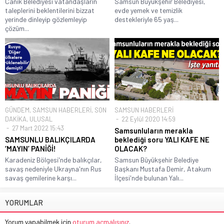
Canik Belediyesi vatandaşların
Samsun Büyükşehir Belediyesi,
taleplerini beklentilerini bizzat
evde yemek ve temizlik
yerinde dinleyip gözlemleyip
destekleriyle 65 yaş...
çözüm...
GÜNDEM
,
SAMSUN HABERLERİ
,
SON
SAMSUN HABERLERİ
DAKİKA
,
ULUSAL
22 Eylül 2020 14:59
27 Mart 2022 15:43
Samsunluların merakla
SAMSUNLU BALIKÇILARDA
beklediği soru YALI KAFE NE
‘MAYIN’ PANİĞİ!
OLACAK?
Karadeniz Bölgesi'nde balıkçılar,
Samsun Büyükşehir Belediye
savaş nedeniyle Ukrayna'nın Rus
Başkanı Mustafa Demir, Atakum
savaş gemilerine karşı...
İlçesi'nde bulunan Yalı...
YORUMLAR
Yorum yapabilmek için
oturum açmalısınız
.