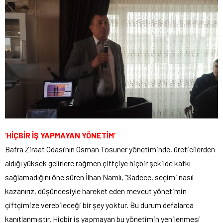
‘HİÇBİR İŞ YAPMAYAN YÖNETİM’
Bafra Ziraat Odası’nın Osman Tosuner yönetiminde, üreticilerden
aldığı yüksek gelirlere rağmen çiftçiye hiçbir şekilde katkı
sağlamadığını öne süren İlhan Namlı, “Sadece, seçimi nasıl
kazanırız, düşüncesiyle hareket eden mevcut yönetimin
çiftçimize verebileceği bir şey yoktur. Bu durum defalarca
kanıtlanmıştır. Hiçbir iş yapmayan bu yönetimin yenilenmesi