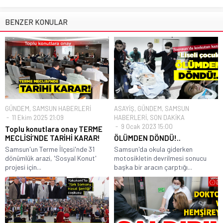
BENZER KONULAR
GÜNDEM
,
SAMSUN HABERLERİ
ASAYİŞ
,
GÜNDEM
,
SAMSUN
11 Ekim 2025 21:09
HABERLERİ
,
SON DAKİKA
9 Ocak 2023 15:00
Toplu konutlara onay TERME
MECLİSİ’NDE TARİHİ KARAR!
ÖLÜMDEN DÖNDÜ!..
Samsun'un Terme İlçesi'nde 31
Samsun'da okula giderken
dönümlük arazi, 'Sosyal Konut'
motosikletin devrilmesi sonucu
projesi için...
başka bir aracın çarptığı...