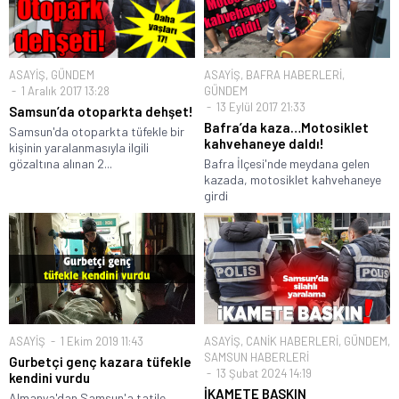
ASAYİŞ
,
GÜNDEM
ASAYİŞ
,
BAFRA HABERLERİ
,
1 Aralık 2017 13:28
GÜNDEM
13 Eylül 2017 21:33
Samsun’da otoparkta dehşet!
Bafra’da kaza…Motosiklet
Samsun'da otoparkta tüfekle bir
kahvehaneye daldı!
kişinin yaralanmasıyla ilgili
gözaltına alınan 2...
Bafra İlçesi'nde meydana gelen
kazada, motosiklet kahvehaneye
girdi
ASAYİŞ
1 Ekim 2019 11:43
ASAYİŞ
,
CANİK HABERLERİ
,
GÜNDEM
,
SAMSUN HABERLERİ
Gurbetçi genç kazara tüfekle
13 Şubat 2024 14:19
kendini vurdu
İKAMETE BASKIN
Almanya'dan Samsun'a tatile