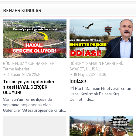
BENZER KONULAR
GÜNDEM
,
SAMSUN HABERLERİ
,
GÜNDEM
,
SAMSUN HABERLERİ
,
Terme haberleri
SİYASET
,
ULUSAL
3 Kasım 2025 22:34
18 Mayıs 2021 16:05
Terme’ye yeni galericiler
İDDİASI!
sitesi HAYAL GERÇEK
İYİ Parti Samsun Milletvekili Erhan
OLUYOR!
Usta, Kızılırmak Deltası Kuş
Samsun'un Terme ilçesinde
Cenneti'nde...
yapımına başlanacak olan
Galericiler Sitesi projesinde kritik...