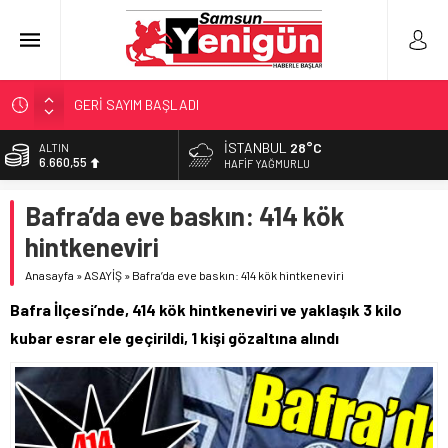
GERİ SAYIM BAŞLADI
SAMSUNSPOR’DA HEDEF 5’İNCİLİK!
İSTANBUL
28°C
ALTIN
6.660,55
‘BAFRA’YA YATIRIM YAPIN!’
HAFIF YAĞMURLU
İŞTE FINDIK FİYATI!
BİST
Bafra’da eve baskın: 414 kök
13.779,39
YÖNETİCİ SEÇERKEN YAPILAN EN BÜYÜK HATALAR
hintkeneviri
DOLAR
47,7111
Anasayfa
»
ASAYİŞ
»
Bafra’da eve baskın: 414 kök hintkeneviri
EURO
Bafra İlçesi’nde, 414 kök hintkeneviri ve yaklaşık 3 kilo
55,1881
kubar esrar ele geçirildi, 1 kişi gözaltına alındı