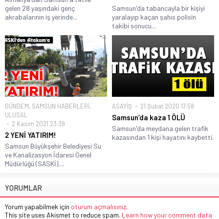
gelen 28 yaşındaki genç
Samsun'da tabancayla bir kişiyi
akrabalarının iş yerinde...
yaralayıp kaçan şahıs polisin
takibi sonucu...
GÜNDEM
,
SAMSUN HABERLERİ
,
ASAYİŞ
21 Şubat 2020 17:58
ULUSAL
Samsun’da kaza 1 ÖLÜ
2 Kasım 2021 23:38
Samsun'da meydana gelen trafik
2 YENİ YATIRIM!
kazasından 1 kişi hayatını kaybetti.
Samsun Büyükşehir Belediyesi Su
ve Kanalizasyon İdaresi Genel
Müdürlüğü (SASKİ),...
YORUMLAR
Yorum yapabilmek için
oturum açmalısınız
.
This site uses Akismet to reduce spam.
Learn how your comment data