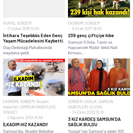
ASAYİŞ
,
GÜNDEM
EKONOMİ
,
GÜNDEM
21 Şubat 2016 12:04
6 Ocak 2017 18:50
İntihara Teşebbüs Eden Genç
239 genç çiftçiye hibe
Yaşam Mücadelesini Kaybetti.
Samsun İl Gıda, Tarım ve
Olay Dededağı Mahallesinde
Hayvancılık Müdür Vekili Nail
meydana geldi.
Kırmacı,...
EKONOMİ
,
GÜNDEM
,
İlkadım
GÜNDEM
,
SAĞLIK
,
SAMSUN
Haberleri
,
SAMSUN HABERLERİ
,
HABERLERİ
,
ULUSAL
SİYASET
24 Ekim 2022 15:19
2 Ağustos 2024 15:55
3 KIZ KARDEŞ SAMSUN’DA
İLKADIM HIZ KAZANDI!
SAĞLIK BULDU
Samsun'da, İlkadım Belediye
Yozgat'tan Samsun'a gelen 100