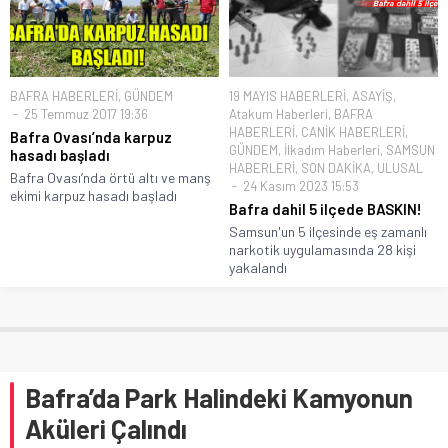
BAFRA HABERLERİ
,
GÜNDEM
19 MAYIS HABERLERİ
,
ASAYİŞ
,
25 Temmuz 2017 19:36
Atakum Haberleri
,
BAFRA
HABERLERİ
,
CANİK HABERLERİ
,
Bafra Ovası’nda karpuz
GÜNDEM
,
İlkadım Haberleri
,
SAMSUN
hasadı başladı
HABERLERİ
,
SON DAKİKA
,
ULUSAL
Bafra Ovası’nda örtü altı ve manş
24 Kasım 2023 15:53
ekimi karpuz hasadı başladı
Bafra dahil 5 ilçede BASKIN!
Samsun'un 5 ilçesinde eş zamanlı
narkotik uygulamasında 28 kişi
yakalandı
Bafra’da Park Halindeki Kamyonun
Aküleri Çalındı