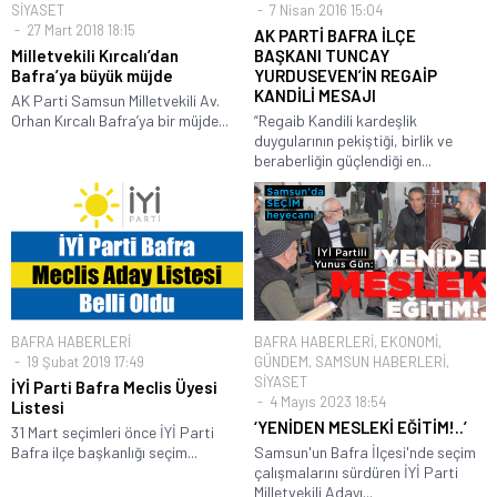
SİYASET
7 Nisan 2016 15:04
27 Mart 2018 18:15
AK PARTİ BAFRA İLÇE
Milletvekili Kırcalı’dan
BAŞKANI TUNCAY
Bafra’ya büyük müjde
YURDUSEVEN’İN REGAİP
KANDİLİ MESAJI
AK Parti Samsun Milletvekili Av.
Orhan Kırcalı Bafra’ya bir müjde...
“Regaib Kandili kardeşlik
duygularının pekiştiği, birlik ve
beraberliğin güçlendiği en...
BAFRA HABERLERİ
BAFRA HABERLERİ
,
EKONOMİ
,
19 Şubat 2019 17:49
GÜNDEM
,
SAMSUN HABERLERİ
,
SİYASET
İYİ Parti Bafra Meclis Üyesi
4 Mayıs 2023 18:54
Listesi
‘YENİDEN MESLEKİ EĞİTİM!..’
31 Mart seçimleri önce İYİ Parti
Bafra ilçe başkanlığı seçim...
Samsun'un Bafra İlçesi'nde seçim
çalışmalarını sürdüren İYİ Parti
Milletvekili Adayı...