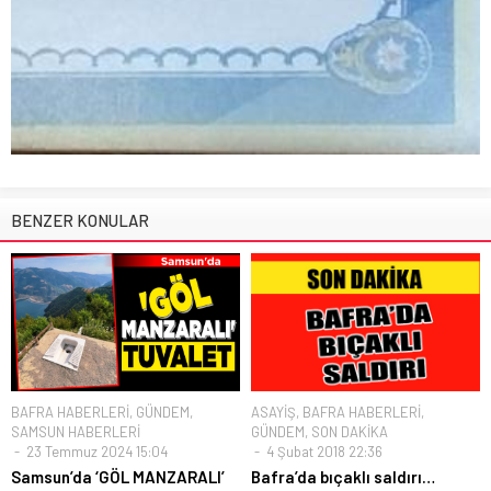
BENZER KONULAR
BAFRA HABERLERİ
,
GÜNDEM
,
ASAYİŞ
,
BAFRA HABERLERİ
,
SAMSUN HABERLERİ
GÜNDEM
,
SON DAKİKA
23 Temmuz 2024 15:04
4 Şubat 2018 22:36
Samsun’da ‘GÖL MANZARALI’
Bafra’da bıçaklı saldırı…