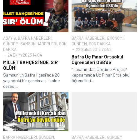
ASAYİŞ
,
BAFRA HABERLERİ
,
BAFRA HABERLERİ
,
EKONOMİ
,
GÜNDEM
,
SAMSUN HABERLERİ
,
SON
GÜNDEM
,
SON DAKİKA
DAKİKA
22 Şubat 2018 20:52
24 Ekim 2023 14:04
Bafra Üç Pınar Ortaokul
MİLLET BAHÇESİ’NDE ‘SIR’
Öğrencileri OSB’de
ÖLÜM!
“Tasarımdan Üretime Projesi”
Samsun'un Bafra İlçesi'nde 28
kapsamında Üç Pınar Orta okul
yaşındaki bir gencin asılı halde
öğrencileri...
cesedi...
BAFRA HABERLERİ
,
GÜNDEM
,
BAFRA HABERLERİ
,
GÜNDEM