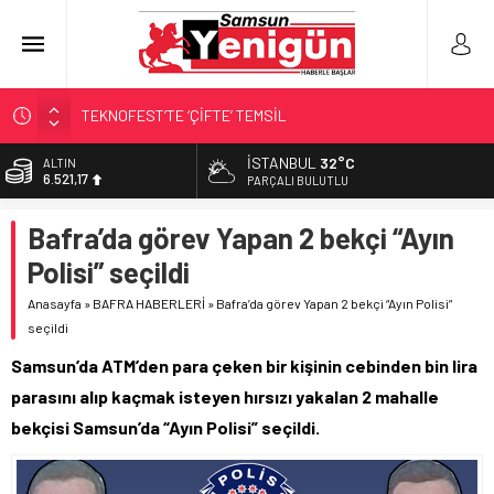
TEKNOFEST’TE ‘ÇİFTE’ TEMSİL
ÇÜRÜYEN BİNADAN FABRİKAYA!
İSTANBUL
32°C
ALTIN
6.521,17
SAMSUN YANACAK!
PARÇALI BULUTLU
BİLİMİN İZİNDE!
BİST
Bafra’da görev Yapan 2 bekçi “Ayın
13.685,30
4 KOLDAN FARKINDALIK!
Polisi” seçildi
DOLAR
47,5953
Anasayfa
»
BAFRA HABERLERİ
»
Bafra’da görev Yapan 2 bekçi “Ayın Polisi”
seçildi
EURO
55,0659
Samsun’da ATM’den para çeken bir kişinin cebinden bin lira
parasını alıp kaçmak isteyen hırsızı yakalan 2 mahalle
bekçisi Samsun’da “Ayın Polisi” seçildi.