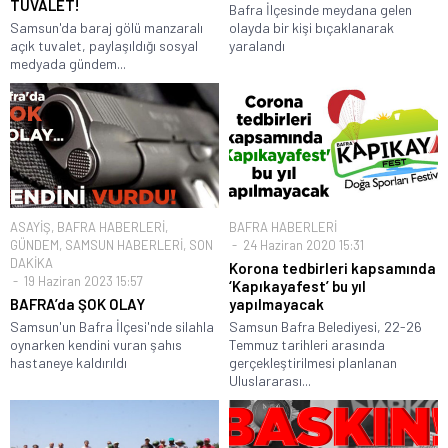
TUVALET!
Bafra İlçesinde meydana gelen
Samsun'da baraj gölü manzaralı
olayda bir kişi bıçaklanarak
açık tuvalet, paylaşıldığı sosyal
yaralandı
medyada gündem...
ASAYİŞ
,
BAFRA HABERLERİ
,
BAFRA HABERLERİ
GÜNDEM
,
SAMSUN HABERLERİ
,
SON
24 Haziran 2020 15:31
DAKİKA
Korona tedbirleri kapsamında
19 Haziran 2023 15:57
‘Kapıkayafest’ bu yıl
BAFRA’da ŞOK OLAY
yapılmayacak
Samsun'un Bafra İlçesi'nde silahla
Samsun Bafra Belediyesi, 22-26
oynarken kendini vuran şahıs
Temmuz tarihleri arasında
hastaneye kaldırıldı
gerçekleştirilmesi planlanan
Uluslararası...