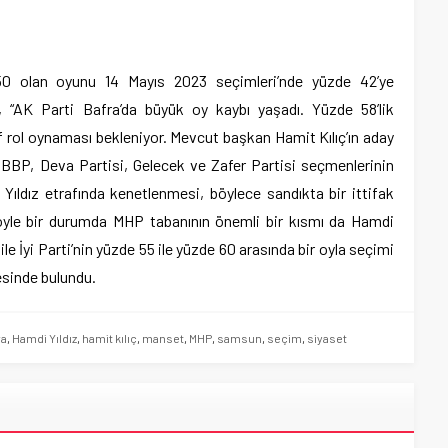
 50 olan oyunu 14 Mayıs 2023 seçimleri’nde yüzde 42’ye
r, “AK Parti Bafra’da büyük oy kaybı yaşadı. Yüzde 58’lik
f rol oynaması bekleniyor. Mevcut başkan Hamit Kılıç’ın aday
 BBP, Deva Partisi, Gelecek ve Zafer Partisi seçmenlerinin
ıldız etrafında kenetlenmesi, böylece sandıkta bir ittifak
böyle bir durumda MHP tabanının önemli bir kısmı da Hamdi
k ile İyi Parti’nin yüzde 55 ile yüzde 60 arasında bir oyla seçimi
sinde bulundu.
ra
,
Hamdi Yıldız
,
hamit kılıç
,
manset
,
MHP
,
samsun
,
seçim
,
siyaset