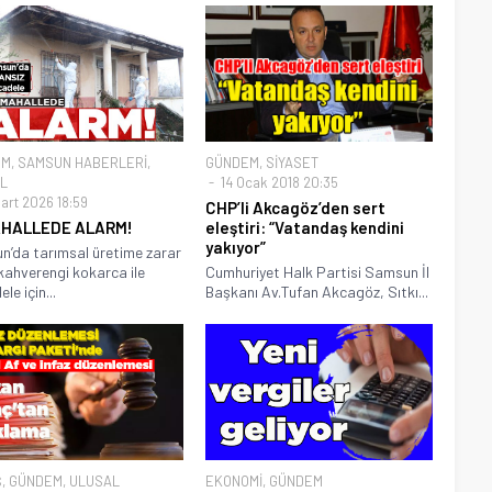
EM
,
SAMSUN HABERLERİ
,
GÜNDEM
,
SİYASET
L
14 Ocak 2018 20:35
art 2026 18:59
CHP’li Akcagöz’den sert
AHALLEDE ALARM!
eleştiri: “Vatandaş kendini
yakıyor”
’da tarımsal üretime zarar
kahverengi kokarca ile
Cumhuriyet Halk Partisi Samsun İl
le için...
Başkanı Av.Tufan Akcagöz, Sıtkı...
Ş
,
GÜNDEM
,
ULUSAL
EKONOMİ
,
GÜNDEM