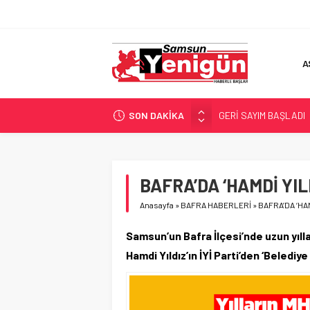
A
SON DAKİKA
GERİ SAYIM BAŞLADI
SAMSUNSPOR’DA HEDE
‘BAFRA’YA YATIRIM YAP
İŞTE FINDIK FİYATI!
BAFRA’DA ‘HAMDİ YIL
YÖNETİCİ SEÇERKEN
Anasayfa
»
BAFRA HABERLERİ
»
BAFRA’DA ‘HAM
Samsun’un Bafra İlçesi’nde uzun yıll
Hamdi Yıldız’ın İYİ Parti’den ‘Beledi