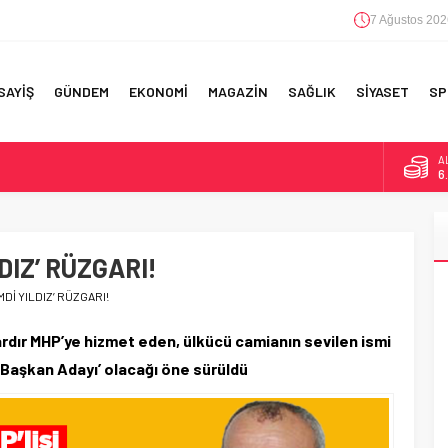
7 Ağustos 202
SAYİŞ
GÜNDEM
EKONOMİ
MAGAZİN
SAĞLIK
SİYASET
SP
A
6
F 5’İNCİLİK!
B
1
IN!’
DIZ’ RÜZGARI!
D
4
 YAPILAN EN BÜYÜK HATALAR
Dİ YILDIZ’ RÜZGARI!
E
5
ardır MHP’ye hizmet eden, ülkücü camianın sevilen ismi
ye Başkan Adayı’ olacağı öne sürüldü