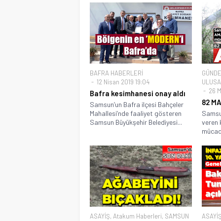
BAFRA HABERLERİ
GÜND
12 Nisan 2019 19:04
ULUSA
26 M
Bafra kesimhanesi onay aldı
82 M
Samsun’un Bafra ilçesi Bahçeler
Mahallesi’nde faaliyet gösteren
Samsun
Samsun Büyükşehir Belediyesi...
veren 
mücade
ASAYİŞ
,
Atakum Haberleri
,
SAMSUN
ASAYİ