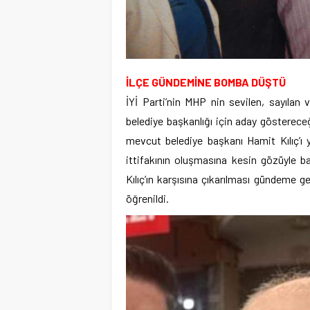
İLÇE GÜNDEMİNE BOMBA DÜŞTÜ
İYİ Parti’nin MHP nin sevilen, sayılan 
belediye başkanlığı için aday gösterece
mevcut belediye başkanı Hamit Kılıç’ı 
ittifakının oluşmasına kesin gözüyle b
Kılıç’ın karşısına çıkarılması gündeme g
öğrenildi.