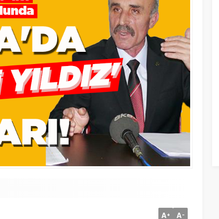
A
A
+
-