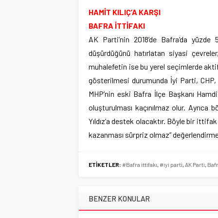
HAMİT KILIÇ’A KARŞI
BAFRA İTTİFAKI
AK Parti’nin 2018’de Bafra’da yüzde
düşürdüğünü hatırlatan siyasi çevrele
muhalefetin ise bu yerel seçimlerde akti
gösterilmesi durumunda İyi Parti, CHP,
MHP’nin eski Bafra İlçe Başkanı Hamdi Y
oluşturulması kaçınılmaz olur. Ayrıca 
Yıldız’a destek olacaktır. Böyle bir ittifa
kazanması sürpriz olmaz” değerlendirme
ETİKETLER:
#Bafra ittifakı
,
#iyi parti
,
AK Parti
,
Baf
BENZER KONULAR