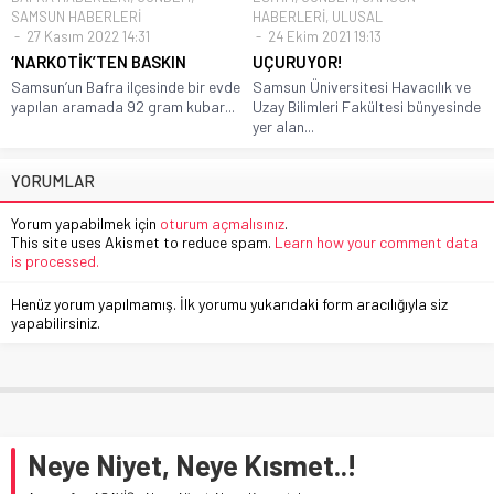
SAMSUN HABERLERİ
HABERLERİ
,
ULUSAL
27 Kasım 2022 14:31
24 Ekim 2021 19:13
‘NARKOTİK’TEN BASKIN
UÇURUYOR!
Samsun’un Bafra ilçesinde bir evde
Samsun Üniversitesi Havacılık ve
yapılan aramada 92 gram kubar...
Uzay Bilimleri Fakültesi bünyesinde
yer alan...
YORUMLAR
Yorum yapabilmek için
oturum açmalısınız
.
This site uses Akismet to reduce spam.
Learn how your comment data
is processed.
Henüz yorum yapılmamış. İlk yorumu yukarıdaki form aracılığıyla siz
yapabilirsiniz.
Neye Niyet, Neye Kısmet..!