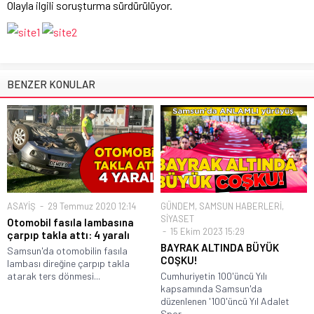
Olayla ilgili soruşturma sürdürülüyor.
BENZER KONULAR
ASAYİŞ
29 Temmuz 2020 12:14
GÜNDEM
,
SAMSUN HABERLERİ
,
SİYASET
Otomobil fasıla lambasına
15 Ekim 2023 15:29
çarpıp takla attı: 4 yaralı
BAYRAK ALTINDA BÜYÜK
Samsun'da otomobilin fasıla
COŞKU!
lambası direğine çarpıp takla
atarak ters dönmesi...
Cumhuriyetin 100'üncü Yılı
kapsamında Samsun'da
düzenlenen '100'üncü Yıl Adalet
Spor...