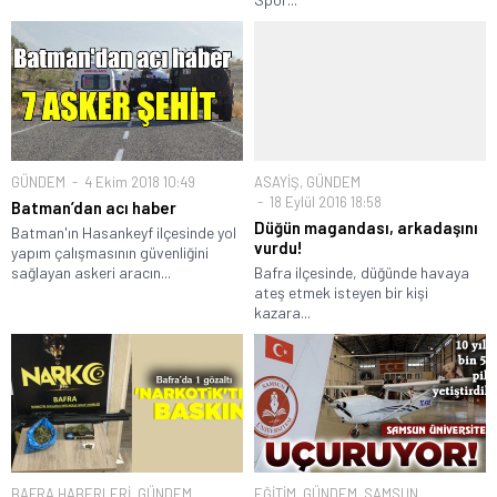
GÜNDEM
4 Ekim 2018 10:49
ASAYİŞ
,
GÜNDEM
18 Eylül 2016 18:58
Batman’dan acı haber
Düğün magandası, arkadaşını
Batman'ın Hasankeyf ilçesinde yol
vurdu!
yapım çalışmasının güvenliğini
sağlayan askeri aracın...
Bafra ilçesinde, düğünde havaya
ateş etmek isteyen bir kişi
kazara...
BAFRA HABERLERİ
,
GÜNDEM
,
EĞİTİM
,
GÜNDEM
,
SAMSUN