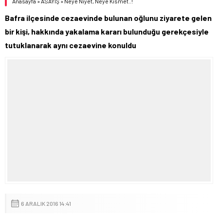
Anasayfa
»
ASAYİŞ
»
Neye Niyet, Neye Kısmet..!
Bafra ilçesinde cezaevinde bulunan oğlunu ziyarete gelen
bir kişi, hakkında yakalama kararı bulunduğu gerekçesiyle
tutuklanarak aynı cezaevine konuldu
6 ARALIK 2016 14:41