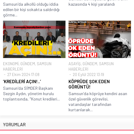
Samsun'da alkollü olduğu iddia
kazasında 4 kişi yaralandı
edilen bir kişi sokakta saldırdığı
görme...
EKONOMİ
,
GÜNDEM
,
SAMSUN
ASAYİŞ
,
GÜNDEM
,
SAMSUN
HABERLERİ
HABERLERİ
27 Ekim 2024 17:08
20 Eylül 2022 13:19
‘KREDİLERİ AÇIN!..’
KÖPRÜDE ŞOK EDEN
GÖRÜNTÜ!
Samsun'da SİMDER Başkanı
Sezgin Aydın, yönetim kurulu
Samsun'da köprüye kendini asan
toplantısında, "Konut kredileri...
özel güvenlik görevlisi,
vatandaşlar tarafından
kurtarılarak...
YORUMLAR