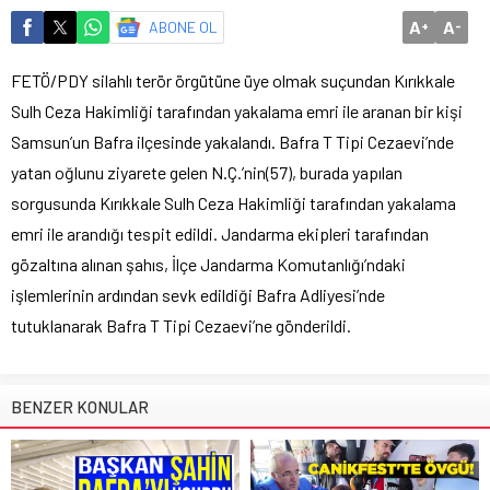
A
A
ABONE OL
+
-
FETÖ/PDY silahlı terör örgütüne üye olmak suçundan Kırıkkale
Sulh Ceza Hakimliği tarafından yakalama emri ile aranan bir kişi
Samsun’un Bafra ilçesinde yakalandı. Bafra T Tipi Cezaevi’nde
yatan oğlunu ziyarete gelen N.Ç.’nin(57), burada yapılan
sorgusunda Kırıkkale Sulh Ceza Hakimliği tarafından yakalama
emri ile arandığı tespit edildi. Jandarma ekipleri tarafından
gözaltına alınan şahıs, İlçe Jandarma Komutanlığı’ndaki
işlemlerinin ardından sevk edildiği Bafra Adliyesi’nde
tutuklanarak Bafra T Tipi Cezaevi’ne gönderildi.
BENZER KONULAR