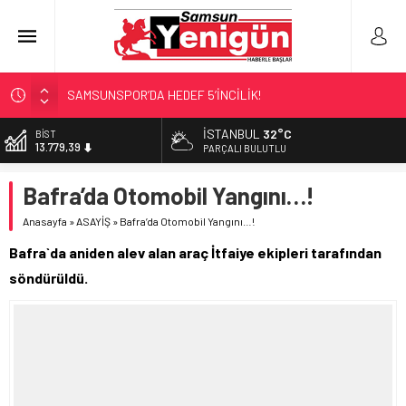
SAMSUNSPOR’DA HEDEF 5’İNCİLİK!
‘BAFRA’YA YATIRIM YAPIN!’
İSTANBUL
32°C
DOLAR
47,7111
İŞTE FINDIK FİYATI!
PARÇALI BULUTLU
YÖNETİCİ SEÇERKEN YAPILAN EN BÜYÜK HATALAR
EURO
Bafra’da Otomobil Yangını…!
55,1881
GERİ SAYIM BAŞLADI
Anasayfa
»
ASAYİŞ
»
Bafra’da Otomobil Yangını…!
ALTIN
6.660,55
Bafra`da aniden alev alan araç İtfaiye ekipleri tarafından
BİST
söndürüldü.
13.779,39