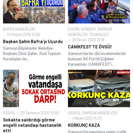
BAFRA HABERLERİ
EĞİTİM
,
GÜNDEM
,
SAMSUN
12 Kasım 2018 21:05
HABERLERİ
,
TEKNOLOJİ
25 Nisan 2025 21:18
Başkan Şahin Bafra’yı Uçurdu
CANİKFEST’TE ÖVGÜ!
Samsun Büyükşehir Belediye
Başkanı Zihni Şahin, Sivil Toplum
Samsun'da bir dizi incelemelerde
Kuruluşları ile...
bulunan AK Partili Çiğdem
Karaaslan, CANİKFEST'i...
ASAYİŞ
20 Temmuz 2020 13:43
ASAYİŞ
,
SAMSUN HABERLERİ
1 Nisan 2021 14:23
Sokakta saldırdığı görme
engelli vatandaşı hastanelik
KORKUNÇ KAZA
etti
Samsun'da meydana gelen trafik