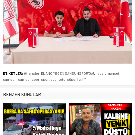
ETİKETLER:
#transfer
,
ELANO YEGEN SAMSUNSPOR'DA!
,
haber
,
manset
,
samsun
,
samsunspor
,
spor
,
spor toto
,
süperlig
,
tff
BENZER KONULAR