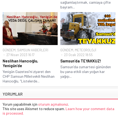
sağlamlaştırmak, camiaya çifte
bayram...
GÜNDEM
,
SAMSUN HABERLERİ
GÜNDEM
,
METEOROLOJİ
27 Nisan 2023 16:17
23 Ocak 2022 18:55
Neslihan Hancıoğlu,
Samsun’da TEYAKKUZ!
Yenigün’de
Samsun'da cumartesi gününden
Yenigün Gazetesi’ni ziyaret den
bu yana etkili olan yoğun kar
CHP Samsun Milletvekili Neslihan
yağışı...
Hancıoğlu, “Listelerde...
YORUMLAR
Yorum yapabilmek için
oturum açmalısınız
.
This site uses Akismet to reduce spam.
Learn how your comment data
is processed.