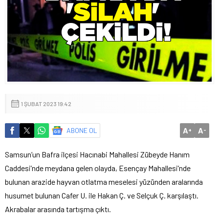
1 ŞUBAT 2023 19:42
A
A
ABONE OL
+
-
Samsun’un Bafra ilçesi Hacınabi Mahallesi Zübeyde Hanım
Caddesi’nde meydana gelen olayda, Esençay Mahallesi’nde
bulunan arazide hayvan otlatma meselesi yüzünden aralarında
husumet bulunan Cafer U. ile Hakan Ç. ve Selçuk Ç. karşılaştı.
Akrabalar arasında tartışma çıktı.