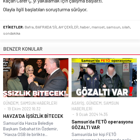
kaçan Cafer Ç.’yi yakalamak için çalışma başlattı.
Olayla ilgili başlatılan soruşturma sürüyor.
ETİKETLER:
Bafra
,
BAFRA'DA 'SİLAH' ÇEKİLDİ!
,
haber
,
manset
,
samsun
,
silah
,
sondakika
BENZER KONULAR
GÜNDEM
,
SAMSUN HABERLERİ
ASAYİŞ
,
GÜNDEM
,
SAMSUN
19 Ekim 2022 16:32
HABERLERİ
9 Ocak 2024 14:35
HAVZA’DA İŞSİZLİK BİTECEK
Samsun’da FETÖ operasyonu
Samsun'da Havza Belediye
GÖZALTI VAR
Başkanı Sebahattin Özdemir,
"Havza OSB ile birlikte...
Samsun’da bir kişi FETÖ
soruşturması kapsamında polis