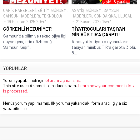
CANİK HABERLERİ
,
EĞİTİM
,
GÜNDEM
,
ASAYİŞ
,
GÜNDEM
,
SAMSUN
SAMSUN HABERLERİ
,
TEKNOLOJİ
HABERLERİ
,
SON DAKİKA
,
ULUSAL
19 Haziran 2025 20:47
21 Kasım 2022 15:47
GÖRKEMLİ MEZUNİYET!
TİYATROCULARI TAŞIYAN
MİNİBÜS TIR’A ÇARPTI!
Samsun’da bilim ve teknolojiye ilgi
duyan gençlerin gözbebeği
Amasya’da tiyatro oyuncularını
Samsun Keşif...
taşıyan minibüs TIR'a çarptı: 3 ölü,
8...
YORUMLAR
Yorum yapabilmek için
oturum açmalısınız
.
This site uses Akismet to reduce spam.
Learn how your comment data
is processed.
Henüz yorum yapılmamış. İlk yorumu yukarıdaki form aracılığıyla siz
yapabilirsiniz.