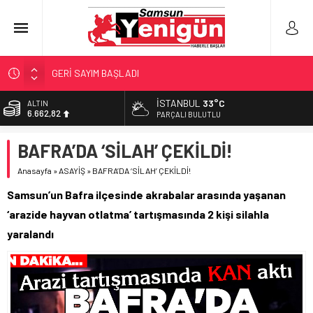
GERİ SAYIM BAŞLADI
SAMSUNSPOR’DA HEDEF 5’İNCİLİK!
İSTANBUL
33°C
ALTIN
6.662,82
‘BAFRA’YA YATIRIM YAPIN!’
PARÇALI BULUTLU
İŞTE FINDIK FİYATI!
BİST
BAFRA’DA ‘SİLAH’ ÇEKİLDİ!
13.779,39
YÖNETİCİ SEÇERKEN YAPILAN EN BÜYÜK HATALAR
Anasayfa
»
ASAYİŞ
»
BAFRA’DA ‘SİLAH’ ÇEKİLDİ!
DOLAR
47,6961
Samsun’un Bafra ilçesinde akrabalar arasında yaşanan
EURO
‘arazide hayvan otlatma’ tartışmasında 2 kişi silahla
55,1808
yaralandı