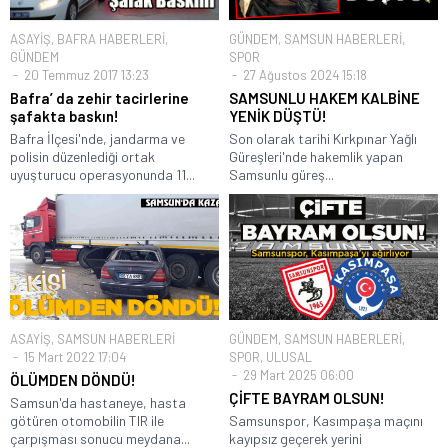
ASAYİŞ
,
BAFRA HABERLERİ
,
GÜNDEM
,
SAMSUN HABERLERİ
,
GÜNDEM
SPOR
20 Temmuz 2017 13:23
27 Ağustos 2024 15:18
Bafra’ da zehir tacirlerine
SAMSUNLU HAKEM KALBİNE
şafakta baskın!
YENİK DÜŞTÜ!
Bafra İlçesi'nde, jandarma ve
Son olarak tarihi Kırkpınar Yağlı
polisin düzenlediği ortak
Güreşleri'nde hakemlik yapan
uyuşturucu operasyonunda 11...
Samsunlu güreş...
ASAYİŞ
,
SAMSUN HABERLERİ
GÜNDEM
,
SAMSUN HABERLERİ
,
15 Mart 2022 17:04
SPOR
,
ULUSAL
29 Mart 2025 06:00
ÖLÜMDEN DÖNDÜ!
ÇİFTE BAYRAM OLSUN!
Samsun'da hastaneye, hasta
götüren otomobilin TIR ile
Samsunspor, Kasımpaşa maçını
çarpışması sonucu meydana...
kayıpsız geçerek yerini