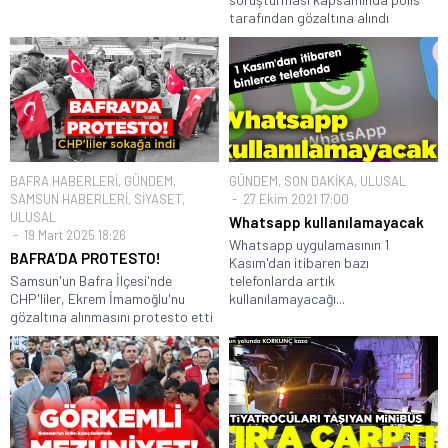
tarafından gözaltına alındı
BAFRA HABERLERİ
,
GÜNDEM
,
GÜNDEM
,
SON DAKİKA
,
ULUSAL
SAMSUN HABERLERİ
,
SİYASET
,
27 Ekim 2021 17:00
ULUSAL
Whatsapp kullanılamayacak
19 Mart 2025 18:26
Whatsapp uygulamasının 1
BAFRA’DA PROTESTO!
Kasım'dan itibaren bazı
Samsun'un Bafra İlçesi'nde
telefonlarda artık
CHP'liler, Ekrem İmamoğlu'nu
kullanılamayacağı...
gözaltına alınmasını protesto etti