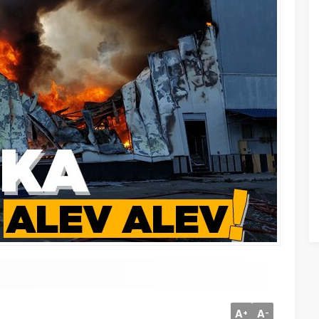
A
A
+
-