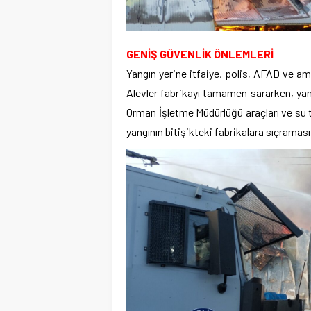
GENİŞ GÜVENLİK ÖNLEMLERİ
Yangın yerine itfaiye, polis, AFAD ve am
Alevler fabrikayı tamamen sararken, yan
Orman İşletme Müdürlüğü araçları ve su 
yangının bitişikteki fabrikalara sıçraması