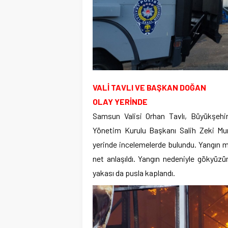
VALİ TAVLI VE BAŞKAN DOĞAN
OLAY YERİNDE
Samsun Valisi Orhan Tavlı, Büyükşehi
Yönetim Kurulu Başkanı Salih Zeki M
yerinde incelemelerde bulundu. Yangın 
net anlaşıldı. Yangın nedeniyle gökyüz
yakası da pusla kaplandı.