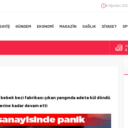
8 Ağustos 202
SAYİŞ
GÜNDEM
EKONOMİ
MAGAZİN
SAĞLIK
SİYASET
SP
B
1
F 5’İNCİLİK!
D
47
IN!’
!
E
5
 YAPILAN EN BÜYÜK HATALAR
A
6
bebek bezi fabrikası çıkan yangında adeta kül döndü.
lerine kadar devam etti