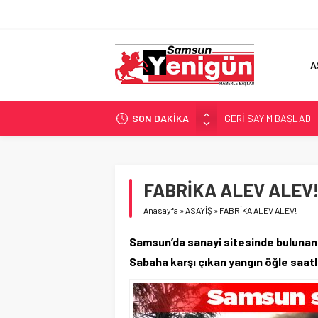
A
SON DAKİKA
GERİ SAYIM BAŞLADI
SAMSUNSPOR’DA HEDE
‘BAFRA’YA YATIRIM YAP
İŞTE FINDIK FİYATI!
FABRİKA ALEV ALEV
YÖNETİCİ SEÇERKEN
Anasayfa
»
ASAYİŞ
»
FABRİKA ALEV ALEV!
Samsun’da sanayi sitesinde bulunan 
Sabaha karşı çıkan yangın öğle saat