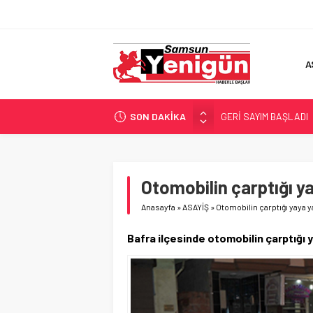
A
SON DAKİKA
GERİ SAYIM BAŞLADI
SAMSUNSPOR’DA HEDE
‘BAFRA’YA YATIRIM YAP
İŞTE FINDIK FİYATI!
Otomobilin çarptığı y
YÖNETİCİ SEÇERKEN
Anasayfa
»
ASAYİŞ
»
Otomobilin çarptığı yaya y
Bafra ilçesinde otomobilin çarptığı 