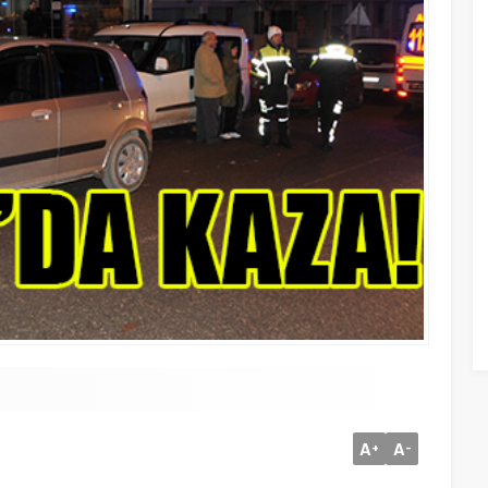
A
A
+
-