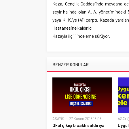
Kaza, Gençlik Caddesi’nde meydana geld
seyir halinde olan A. A. yönetimindeki
yaya K. K.’ye (41) çarptı. Kazada yarala
Hastanesine kaldırıldı.
Kazayla ilgili inceleme sürüyor.
BENZER KONULAR
ASAYİŞ
27 Kasım 2018 18:08
ASAYİ
Okul çıkışı bıçaklı saldırıya
Uygul