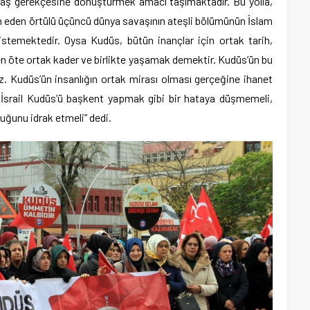
vaş gerekçesine dönüştürmek amacı taşımaktadır. Bu yolla,
eden örtülü üçüncü dünya savaşının ateşli bölümünün İslam
stemektedir. Oysa Kudüs, bütün inançlar için ortak tarih,
en öte ortak kader ve birlikte yaşamak demektir. Kudüs’ün bu
iz. Kudüs’ün insanlığın ortak mirası olması gerçeğine ihanet
 İsrail Kudüs’ü başkent yapmak gibi bir hataya düşmemeli,
uğunu idrak etmeli” dedi.