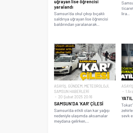
uğrayan lise öğrencisi
Samsu
yaralandı
ticare
Samsun'da okul çıkışı bıçaklı
lira...
saldırıya uğrayan lise öğrencisi
baldırından yaralanarak...
ASAYİŞ
,
GÜNDEM
,
METEOROLOJİ
,
ASAYİ
SAMSUN HABERLERİ
1 Ara
20 Şubat 2025 20:16
YATIL
SAMSUN’DA ‘KAR’ ÇİLESİ
Tokat'
Samsun’da etkili olan kar yağışı
zehirl
nedeniyle ulaşımda aksamalar
sevk ed
meydana gelirken,...