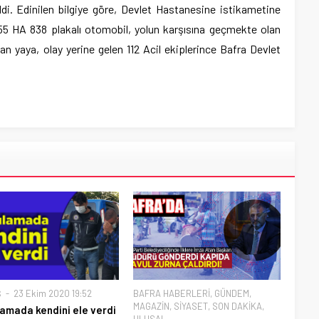
i. Edinilen bilgiye göre, Devlet Hastanesine istikametine
 55 HA 838 plakalı otomobil, yolun karşısına geçmekte olan
nan yaya, olay yerine gelen 112 Acil ekiplerince Bafra Devlet
Ş
23 Ekim 2020 19:52
BAFRA HABERLERİ
,
GÜNDEM
,
MAGAZİN
,
SİYASET
,
SON DAKİKA
,
amada kendini ele verdi
ULUSAL