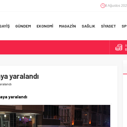
8 Ağustos 202
SAYİŞ
GÜNDEM
EKONOMİ
MAGAZİN
SAĞLIK
SİYASET
SP
A
6
F 5’İNCİLİK!
B
1
IN!’
aya yaralandı
D
4
 YAPILAN EN BÜYÜK HATALAR
aralandı
E
5
yaya yaralandı