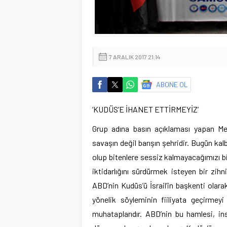
7 ARALIK 2017 21:14
ABONE OL
‘KUDÜS’E İHANET ETTİRMEYİZ’
Grup adına basın açıklaması yapan 
savaşın değil barışın şehridir. Bugün ka
olup bitenlere sessiz kalmayacağımızı bil
iktidarlığını sürdürmek isteyen bir zih
ABD’nin Kudüs’ü İsrail’in başkenti olar
yönelik söyleminin fiiliyata geçirmey
muhataplarıdır. ABD’nin bu hamlesi, in