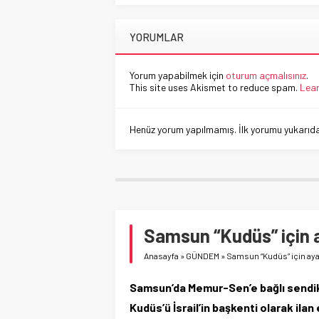
YORUMLAR
Yorum yapabilmek için
oturum açmalısınız
.
This site uses Akismet to reduce spam.
Lear
Henüz yorum yapılmamış. İlk yorumu yukarıdaki
Samsun “Kudüs” için 
Anasayfa
»
GÜNDEM
»
Samsun “Kudüs” için ay
Samsun’da Memur-Sen’e bağlı sendika 
Kudüs’ü İsrail’in başkenti olarak ilan