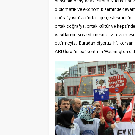
dünyanın barış adası olmuş Kudüs’ü sa
diplomatik ve ekonomik zeminde devam 
coğrafyası üzerinden gerçekleşmesini i
ortak coğrafya, ortak kültür ve hepsind
vasıflarının yok edilmesine izin vermey
ettirmeyiz. Buradan diyoruz ki, korsan
ABD İsrail’in başkentinin Washington old