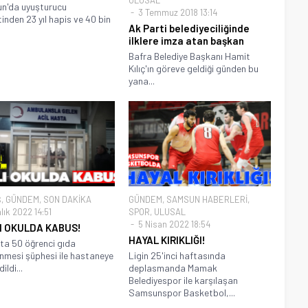
n'da uyuşturucu
3 Temmuz 2018 13:14
tinden 23 yıl hapis ve 40 bin
Ak Parti belediyeciliğinde
ilklere imza atan başkan
Bafra Belediye Başkanı Hamit
Kılıç'ın göreve geldiği günden bu
yana...
Ş
,
GÜNDEM
,
SON DAKİKA
GÜNDEM
,
SAMSUN HABERLERİ
,
lık 2022 14:51
SPOR
,
ULUSAL
5 Nisan 2022 18:54
I OKULDA KABUS!
HAYAL KIRIKLIĞI!
ta 50 öğrenci gıda
enmesi şüphesi ile hastaneye
Ligin 25'inci haftasında
ildi...
deplasmanda Mamak
Belediyespor ile karşılaşan
Samsunspor Basketbol,...