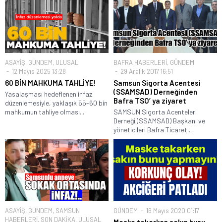
ASAYİŞ
,
GÜNDEM
,
ULUSAL
BAFRA HABERLERİ
,
GÜNDEM
12 Mayıs 2025 13:28
29 Aralık 2017 16:51
60 BİN MAHKUMA TAHLİYE!
Samsun Sigorta Acentesi
(SSAMSAD) Derneğinden
Yasalaşması hedeflenen infaz
Bafra TSO’ ya ziyaret
düzenlemesiyle, yaklaşık 55-60 bin
mahkumun tahliye olması...
SAMSUN Sigorta Acenteleri
Derneği (SSAMSAD) Başkanı ve
yöneticileri Bafra Ticaret...
ASAYİŞ
,
GÜNDEM
,
SAMSUN
GÜNDEM
16 Mayıs 2020 01:17
HABERLERİ
,
SON DAKİKA
,
ULUSAL
Maske takarken sakın bunu