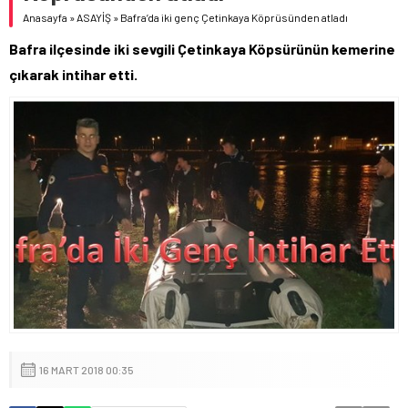
Anasayfa
»
ASAYİŞ
»
Bafra’da iki genç Çetinkaya Köprüsünden atladı
Bafra ilçesinde iki sevgili Çetinkaya Köpsürünün kemerine
çıkarak intihar etti.
16 MART 2018 00:35