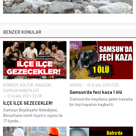
BENZER KONULAR
GÜNDEM
,
KÜLTÜR
,
MAGAZİN
,
ASAYİŞ
13 Aralık 2019 11:33
SAMSUN HABERLERİ
Samsun’da feci kaza 1 ölü
12 Aralık 2024 22:08
Samsun'da meydana gelen kazada
İLÇE İLÇE GEZECEKLER!
bir kişi hayatını kaybetti.
Samsun Büyükşehir Belediyesi,
Bimarhane isimli tiyatro oyunu ile
17 ilçede...