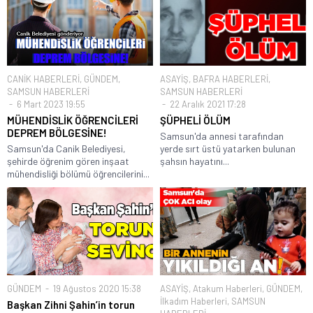
CANİK HABERLERİ
,
GÜNDEM
,
ASAYİŞ
,
BAFRA HABERLERİ
,
SAMSUN HABERLERİ
SAMSUN HABERLERİ
6 Mart 2023 19:55
22 Aralık 2021 17:28
MÜHENDİSLİK ÖĞRENCİLERİ
ŞÜPHELİ ÖLÜM
DEPREM BÖLGESİNE!
Samsun'da annesi tarafından
Samsun'da Canik Belediyesi,
yerde sırt üstü yatarken bulunan
şehirde öğrenim gören inşaat
şahsın hayatını...
mühendisliği bölümü öğrencilerini...
GÜNDEM
19 Ağustos 2020 15:38
ASAYİŞ
,
Atakum Haberleri
,
GÜNDEM
,
İlkadım Haberleri
,
SAMSUN
Başkan Zihni Şahin’in torun