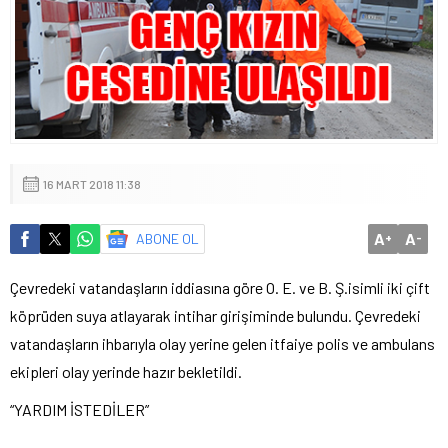
16 MART 2018 11:38
A
A
ABONE OL
+
-
Çevredeki vatandaşların iddiasına göre O. E. ve B. Ş.isimli iki çift
köprüden suya atlayarak intihar girişiminde bulundu. Çevredeki
vatandaşların ihbarıyla olay yerine gelen itfaiye polis ve ambulans
ekipleri olay yerinde hazır bekletildi.
“YARDIM İSTEDİLER”