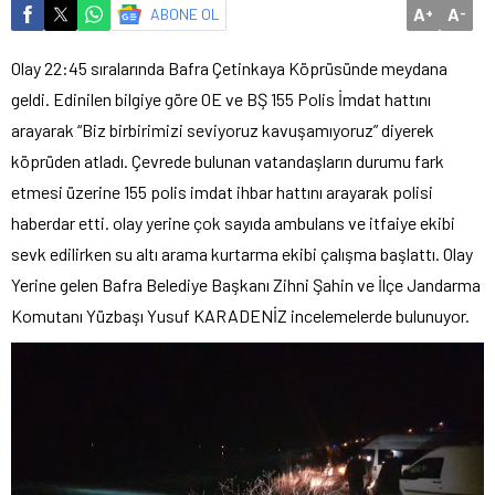
A
A
ABONE OL
+
-
Olay 22:45 sıralarında Bafra Çetinkaya Köprüsünde meydana
geldi. Edinilen bilgiye göre OE ve BŞ 155 Polis İmdat hattını
arayarak “Biz birbirimizi seviyoruz kavuşamıyoruz” diyerek
köprüden atladı. Çevrede bulunan vatandaşların durumu fark
etmesi üzerine 155 polis imdat ihbar hattını arayarak polisi
haberdar etti. olay yerine çok sayıda ambulans ve itfaiye ekibi
sevk edilirken su altı arama kurtarma ekibi çalışma başlattı. Olay
Yerine gelen Bafra Belediye Başkanı Zihni Şahin ve İlçe Jandarma
Komutanı Yüzbaşı Yusuf KARADENİZ incelemelerde bulunuyor.