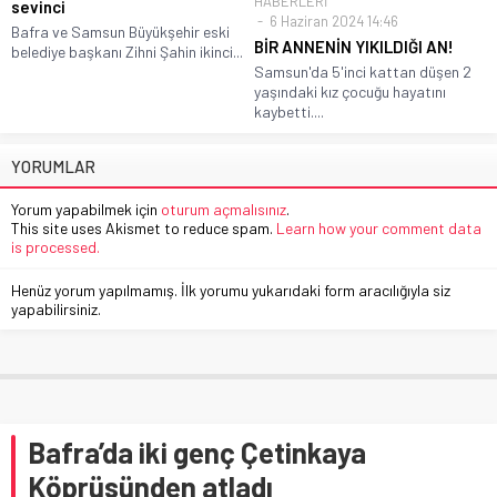
HABERLERİ
sevinci
6 Haziran 2024 14:46
Bafra ve Samsun Büyükşehir eski
BİR ANNENİN YIKILDIĞI AN!
belediye başkanı Zihni Şahin ikinci...
Samsun'da 5'inci kattan düşen 2
yaşındaki kız çocuğu hayatını
kaybetti....
YORUMLAR
Yorum yapabilmek için
oturum açmalısınız
.
This site uses Akismet to reduce spam.
Learn how your comment data
is processed.
Henüz yorum yapılmamış. İlk yorumu yukarıdaki form aracılığıyla siz
yapabilirsiniz.
Bafra’da iki genç Çetinkaya
Köprüsünden atladı