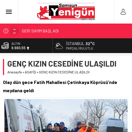
GERİ SAYIM BAŞLADI
SAMSUNSPOR’DA HEDEF 5’İNCİLİK!
İSTANBUL
32°C
ALTIN
6.660,55
‘BAFRA’YA YATIRIM YAPIN!’
PARÇALI BULUTLU
İŞTE FINDIK FİYATI!
BİST
GENÇ KIZIN CESEDİNE ULAŞILDI
13.779,39
YÖNETİCİ SEÇERKEN YAPILAN EN BÜYÜK HATALAR
Anasayfa
»
ASAYİŞ
»
GENÇ KIZIN CESEDİNE ULAŞILDI
DOLAR
47,7111
Olay dün gece Fatih Mahallesi Çetinkaya Köprüsü’nde
EURO
meydana geldi
55,1881