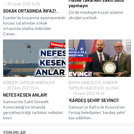
30 Ocak 2023 14:35
yapmayın
SOKAK ORTASINDA İNFAZ!..
Çin'de maskeyle koşan adamın
Esenler’de boşanma aşamasındaki
akciğeri patladı
kocası tarafından sokak
ortasında silahla öldürülen
Canan...
GÜNDEM
,
SAMSUN HABERLERİ
BAFRA HABERLERİ
,
GÜNDEM
,
28 Ekim 2021 15:44
SAMSUN HABERLERİ
,
ULUSAL
1 Kasım 2022 16:42
NEFES KESEN ANLAR!
‘KARDEŞ ŞEHİR’ SEVİNCİ!
Samsun'da Sahil Güvenlik
Komutanlığı'nın limanda
Samsun'un Bafra ile Kosova'nın
gerçekleştirdiği tatbikat nefesleri
Ferizaj belediyeleri 'kardeş şehir'
kesti
ilan edilirken...
YORUMLAR