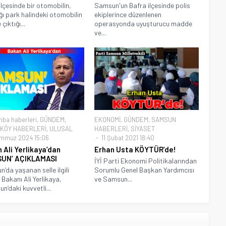
ilçesinde bir otomobilin,
Samsun'un Bafra ilçesinde polis
ğı park halindeki otomobilin
ekiplerince düzenlenen
çıktığı...
operasyonda uyuşturucu madde
ve...
ba haberleri
,
GÜNDEM
,
EKONOMİ
,
GÜNDEM
,
SAMSUN
KÖY HABERLERİ
,
ULUSAL
HABERLERİ
,
SİYASET
mmuz 2024 15:06
11 Şubat 2021 18:40
 Ali Yerlikaya’dan
Erhan Usta KÖYTÜR’de!
SUN’ AÇIKLAMASI
İYİ Parti Ekonomi Politikalarından
’da yaşanan selle ilgili
Sorumlu Genel Başkan Yardımcısı
i Bakanı Ali Yerlikaya,
ve Samsun...
n’daki kuvvetli...