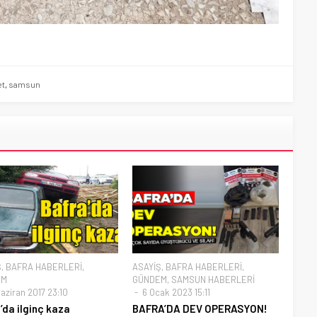
t
,
samsun
Ş
,
BAFRA HABERLERİ
,
ASAYİŞ
,
BAFRA HABERLERİ
,
EM
GÜNDEM
,
SAMSUN HABERLERİ
aziran 2017 23:10
6 Ocak 2023 15:11
’da ilginç kaza
BAFRA’DA DEV OPERASYON!