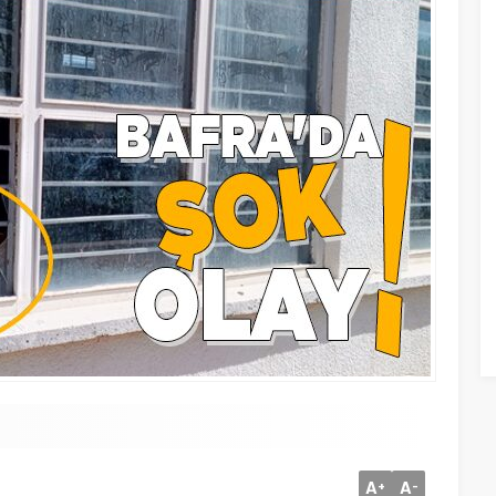
A
A
+
-