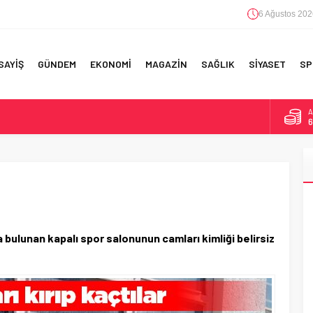
6 Ağustos 202
SAYİŞ
GÜNDEM
EKONOMİ
MAGAZİN
SAĞLIK
SİYASET
SP
A
6
F 5’İNCİLİK!
B
1
IN!’
D
4
 YAPILAN EN BÜYÜK HATALAR
E
5
 bulunan kapalı spor salonunun camları kimliği belirsiz