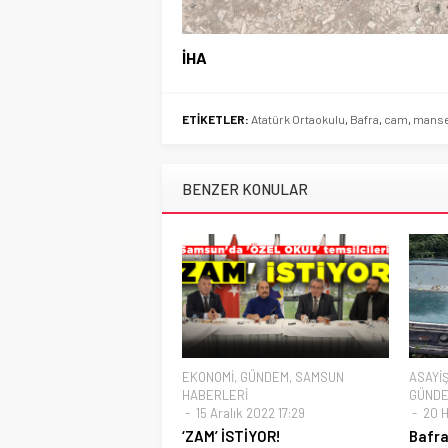
İHA
ETİKETLER:
Atatürk Ortaokulu
,
Bafra
,
cam
,
manse
BENZER KONULAR
EKONOMİ
,
GÜNDEM
,
SAMSUN
ASAYİ
HABERLERİ
GÜND
15 Aralık 2022 17:29
20 H
‘ZAM’ İSTİYOR!
Bafra