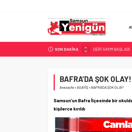
A
SON DAKİKA
GERİ SAYIM BAŞLADI
SAMSUNSPOR’DA HEDE
‘BAFRA’YA YATIRIM YAP
İŞTE FINDIK FİYATI!
BAFRA’DA ŞOK OLAY!
YÖNETİCİ SEÇERKEN
Anasayfa
»
ASAYİŞ
»
BAFRA’DA ŞOK OLAY!
Samsun’un Bafra İlçesinde bir okulda
kişilerce kırıldı