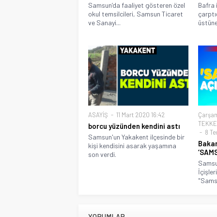
Samsun’da faaliyet gösteren özel
Bafra 
okul temsilcileri, Samsun Ticaret
çarptı
ve Sanayi...
üstüne 
ASAYİŞ
11 Mart 2020 16:42
Çarşam
TEKKE
borcu yüzünden kendini astı
8 Te
Samsun'un Yakakent ilçesinde bir
Bakan
kişi kendisini asarak yaşamına
‘SAM
son verdi.
Samsun
İçişler
"Samsu
YORUMLAR