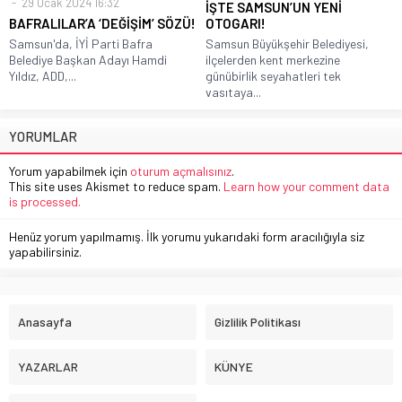
29 Ocak 2024 16:32
İŞTE SAMSUN’UN YENİ
BAFRALILAR’A ‘DEĞİŞİM’ SÖZÜ!
OTOGARI!
Samsun'da, İYİ Parti Bafra
Samsun Büyükşehir Belediyesi,
Belediye Başkan Adayı Hamdi
ilçelerden kent merkezine
Yıldız, ADD,...
günübirlik seyahatleri tek
vasıtaya...
YORUMLAR
Yorum yapabilmek için
oturum açmalısınız
.
This site uses Akismet to reduce spam.
Learn how your comment data
is processed.
Henüz yorum yapılmamış. İlk yorumu yukarıdaki form aracılığıyla siz
yapabilirsiniz.
Anasayfa
Gizlilik Politikası
YAZARLAR
KÜNYE