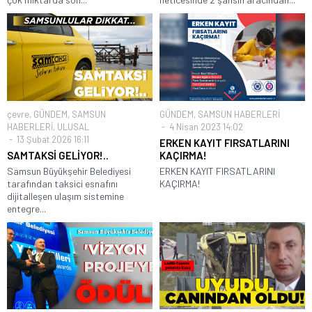
çevre
,
GÜNDEM
,
SAMSUN
GÜNDEM
,
SAMSUN HABERLERİ
HABERLERİ
,
ULUSAL
4 Nisan 2023 14:02
13 Şubat 2026 16:11
ERKEN KAYIT FIRSATLARINI
SAMTAKSİ GELİYOR!..
KAÇIRMA!
Samsun Büyükşehir Belediyesi
ERKEN KAYIT FIRSATLARINI
tarafından taksici esnafını
KAÇIRMA!
dijitalleşen ulaşım sistemine
entegre...