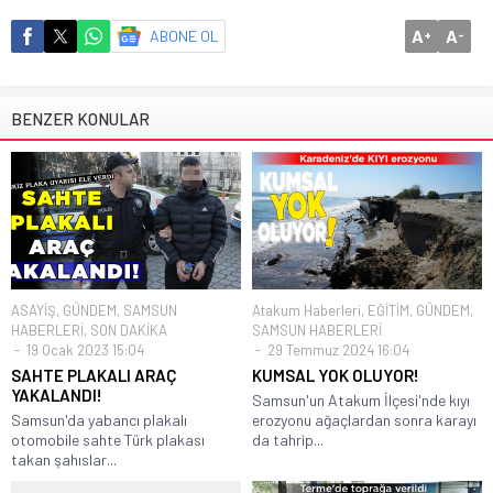
A
A
ABONE OL
+
-
BENZER KONULAR
ASAYİŞ
,
GÜNDEM
,
SAMSUN
Atakum Haberleri
,
EĞİTİM
,
GÜNDEM
,
HABERLERİ
,
SON DAKİKA
SAMSUN HABERLERİ
19 Ocak 2023 15:04
29 Temmuz 2024 16:04
SAHTE PLAKALI ARAÇ
KUMSAL YOK OLUYOR!
YAKALANDI!
Samsun'un Atakum İlçesi'nde kıyı
Samsun'da yabancı plakalı
erozyonu ağaçlardan sonra karayı
otomobile sahte Türk plakası
da tahrip...
takan şahıslar...