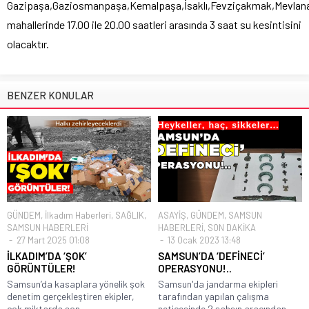
Gazipaşa,Gaziosmanpaşa,Kemalpaşa,İsaklı,Fevziçakmak,Mevlana,K
mahallerinde 17.00 ile 20.00 saatleri arasında 3 saat su kesintisini
olacaktır.
BENZER KONULAR
GÜNDEM
,
İlkadım Haberleri
,
SAĞLIK
,
ASAYİŞ
,
GÜNDEM
,
SAMSUN
SAMSUN HABERLERİ
HABERLERİ
,
SON DAKİKA
27 Mart 2025 01:08
13 Ocak 2023 13:48
İLKADIM’DA ‘ŞOK’
SAMSUN’DA ‘DEFİNECİ’
GÖRÜNTÜLER!
OPERASYONU!..
Samsun’da kasaplara yönelik şok
Samsun'da jandarma ekipleri
denetim gerçekleştiren ekipler,
tarafından yapılan çalışma
çok miktarda son...
neticesinde 2 şahsın aracından...