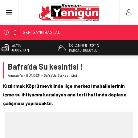
GERİ SAYIM BAŞLADI
SAMSUNSPOR’DA HEDEF 5’İNCİLİK!
İSTANBUL
32°C
ALTIN
6.662,10
‘BAFRA’YA YATIRIM YAPIN!’
PARÇALI BULUTLU
İŞTE FINDIK FİYATI!
BİST
Bafra’da Su kesintisi !
13.779,39
YÖNETİCİ SEÇERKEN YAPILAN EN BÜYÜK HATALAR
Anasayfa
»
GÜNDEM
»
Bafra’da Su kesintisi !
DOLAR
47,6954
Kızılırmak Köprü mevkiinde ilçe merkezi mahallelerinin
EURO
içme su ihtiyacını karşılayan ana terfi hattında deplase
55,1824
çalışması yapılacaktır.