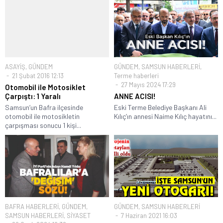
ASAYİŞ
,
GÜNDEM
GÜNDEM
,
SAMSUN HABERLERİ
,
21 Şubat 2016 12:13
Terme haberleri
27 Mayıs 2024 17:29
Otomobil ile Motosiklet
Çarpıştı: 1 Yaralı
ANNE ACISI!
Samsun’un Bafra ilçesinde
Eski Terme Belediye Başkanı Ali
otomobil ile motosikletin
Kılıç’ın annesi Naime Kılıç hayatını...
çarpışması sonucu 1 kişi...
BAFRA HABERLERİ
,
GÜNDEM
,
GÜNDEM
,
SAMSUN HABERLERİ
SAMSUN HABERLERİ
,
SİYASET
7 Haziran 2021 16:03