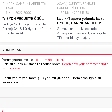
GÜNDEM
,
SAMSUN HABERLERİ
,
ASAYİŞ
,
GÜNDEM
,
SAMSUN
ULUSAL
HABERLERİ
,
ULUSAL
9 Mart 2022 20:02
30 Nisan 2026 16:38
‘VİZYON PROJE’YE ÖDÜL!
Ladik-Taşova yolunda kaza
UYUDU, CANINDAN OLDU!
Türkiye Akıllı Ulaşım Sistemleri
Derneği (AUS Türkiye) tarafından
Samsun'un Ladik ilçesinden
düzenlenen ‘AUS...
Amasya'nın Taşova ilçesine giden
TIR devrildi, uyuduğu...
YORUMLAR
Yorum yapabilmek için
oturum açmalısınız
.
This site uses Akismet to reduce spam.
Learn how your comment data
is processed.
Henüz yorum yapılmamış. İlk yorumu yukarıdaki form aracılığıyla siz
yapabilirsiniz.