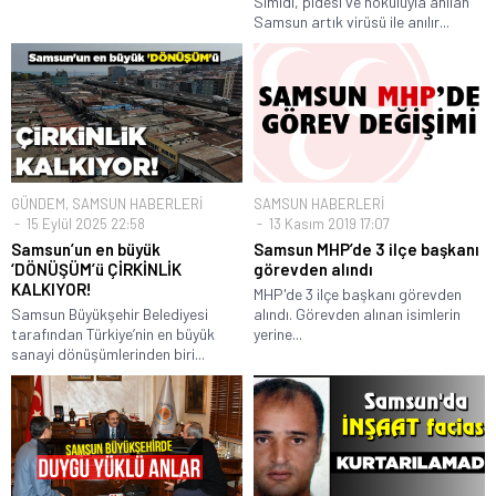
Simidi, pidesi ve nokuluyla anılan
Samsun artık virüsü ile anılır...
GÜNDEM
,
SAMSUN HABERLERİ
SAMSUN HABERLERİ
15 Eylül 2025 22:58
13 Kasım 2019 17:07
Samsun’un en büyük
Samsun MHP’de 3 ilçe başkanı
‘DÖNÜŞÜM’ü ÇİRKİNLİK
görevden alındı
KALKIYOR!
MHP'de 3 ilçe başkanı görevden
Samsun Büyükşehir Belediyesi
alındı. Görevden alınan isimlerin
tarafından Türkiye’nin en büyük
yerine...
sanayi dönüşümlerinden biri...