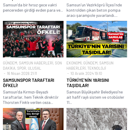
Samsun'da bir hırsız gece vakti
Samsun'un Vezirköprü İlçesi'nde
pencereden girdiği evden para ve...
kontrolden çıkan beton pompa
aracı şarampole yuvarlandı....
GÜNDEM
,
SAMSUN HABERLERİ
,
SON
EKONOMİ
,
GÜNDEM
,
SAMSUN
DAKİKA
,
SPOR
,
ULUSAL
HABERLERİ
,
TEKNOLOJİ
16 Nisan 2026 21:11
10 Aralık 2024 19:10
SAMSUNSPOR TARAFTARI
TÜRKİYE’NİN YARISINI
ÖFKELİ!
TAŞIDILAR!
Samsun'da Kırmızı-Beyazlı
Samsun Büyükşehir Belediyesi’ne
taraftarlar, hem Teknik direktör
ait hafif raylı sistem ve otobüsler
Thorsten Fink’e verilen ceza...
11...