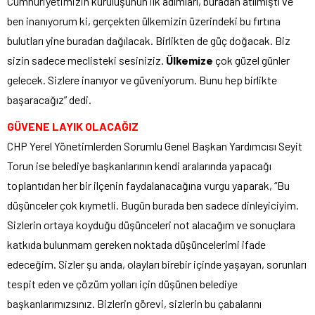
Cumhuriyetimizin kuruluşunun ilk adımları, buradan atılmıştı ve
ben inanıyorum ki, gerçekten ülkemizin üzerindeki bu fırtına
bulutları yine buradan dağılacak. Birlikten de güç doğacak. Biz
sizin sadece meclisteki sesiniziz.
Ülkemize
çok güzel günler
gelecek. Sizlere inanıyor ve güveniyorum. Bunu hep birlikte
başaracağız” dedi.
GÜVENE LAYIK OLACAĞIZ
CHP Yerel Yönetimlerden Sorumlu Genel Başkan Yardımcısı Seyit
Torun ise belediye başkanlarının kendi aralarında yapacağı
toplantıdan her bir ilçenin faydalanacağına vurgu yaparak, “Bu
düşünceler çok kıymetli. Bugün burada ben sadece dinleyiciyim.
Sizlerin ortaya koyduğu düşünceleri not alacağım ve sonuçlara
katkıda bulunmam gereken noktada düşüncelerimi ifade
edeceğim. Sizler şu anda, olayları birebir içinde yaşayan, sorunları
tespit eden ve çözüm yolları için düşünen belediye
başkanlarımızsınız. Bizlerin görevi, sizlerin bu çabalarını