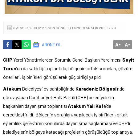
8 ARALIK 2019 12:27 | SON GÜNCELLENME: 8 ARALIK 2019 12:29
A
A
ABONE OL
+
-
CHP
Yerel Yönetimlerden Sorumlu Genel Başkan Yardımcısı
Seyit
Torun
‘un da katıldığı toplantıda, bölgenin ortak sorunları, çözüm
önerileri, iş birlikleri görüşülerek güç birliği yapıldı
Atakum
Belediyesi ev sahipliğinde
Karadeniz Bölgesi
‘nde
görev yapan Cumhuriyet Halk Partili (CHP) belediyelerin
başkanları dayanışma toplantısı
Atakum Yalı Kaf
e’de
gerçekleştirildi. Bölgenin sorunları, yapılacak iş birlikleri, ortak
eylemlilik gerektiren konularda dayanışma sağlanması ve CHP’li
belediyelerin bölgeye katacağı projelerin görüşüldüğü toplantıya,