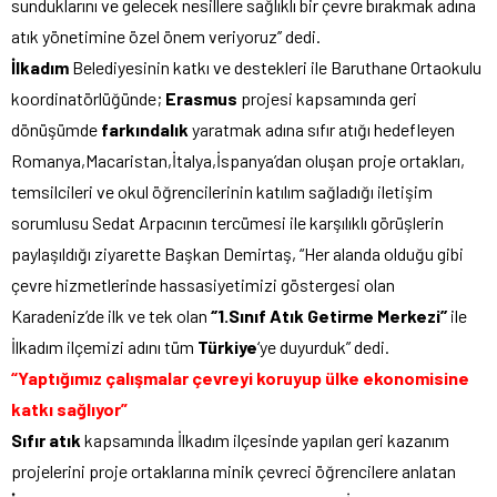
sunduklarını ve gelecek nesillere sağlıklı bir çevre bırakmak adına
atık yönetimine özel önem veriyoruz’’ dedi.
İlkadım
Belediyesinin katkı ve destekleri ile Baruthane Ortaokulu
koordinatörlüğünde;
Erasmus
projesi kapsamında geri
dönüşümde
farkındalık
yaratmak adına sıfır atığı hedefleyen
Romanya,Macaristan,İtalya,İspanya’dan oluşan proje ortakları,
temsilcileri ve okul öğrencilerinin katılım sağladığı iletişim
sorumlusu Sedat Arpacının tercümesi ile karşılıklı görüşlerin
paylaşıldığı ziyarette Başkan Demirtaş, “Her alanda olduğu gibi
çevre hizmetlerinde hassasiyetimizi göstergesi olan
Karadeniz’de ilk ve tek olan
‘’1.Sınıf Atık Getirme Merkezi’’
ile
İlkadım ilçemizi adını tüm
Türkiye
‘ye duyurduk” dedi.
“Yaptığımız çalışmalar çevreyi koruyup ülke ekonomisine
katkı sağlıyor”
Sıfır atık
kapsamında İlkadım ilçesinde yapılan geri kazanım
projelerini proje ortaklarına minik çevreci öğrencilere anlatan