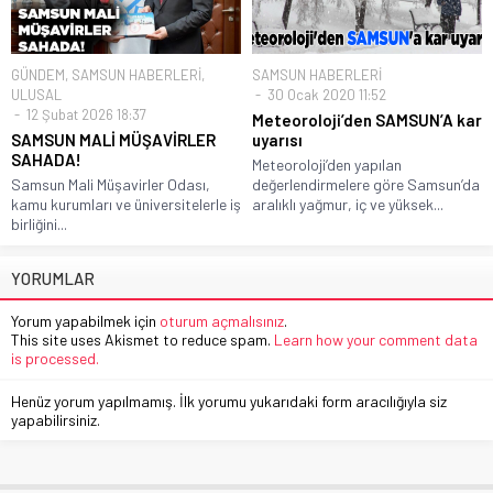
GÜNDEM
,
SAMSUN HABERLERİ
,
SAMSUN HABERLERİ
ULUSAL
30 Ocak 2020 11:52
12 Şubat 2026 18:37
Meteoroloji’den SAMSUN’A kar
SAMSUN MALİ MÜŞAVİRLER
uyarısı
SAHADA!
Meteoroloji’den yapılan
Samsun Mali Müşavirler Odası,
değerlendirmelere göre Samsun’da
kamu kurumları ve üniversitelerle iş
aralıklı yağmur, iç ve yüksek...
birliğini...
YORUMLAR
Yorum yapabilmek için
oturum açmalısınız
.
This site uses Akismet to reduce spam.
Learn how your comment data
is processed.
Henüz yorum yapılmamış. İlk yorumu yukarıdaki form aracılığıyla siz
yapabilirsiniz.