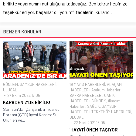
birlikte yaşamanın mutluluğunu tadacağız. Ben tekrar hepinize
teşekkür ediyor, başarılar diliyorum” ifadelerini kullandı.
BENZER KONULAR
GÜNDEM
,
SAMSUN HABERLERİ
,
19 MAYIS HABERLERİ
,
ALAÇAM
ULUSAL
HABERLERİ
,
Atakum Haberleri
,
27 Ekim 2022 17:05
BAFRA HABERLERİ
,
CANİK
HABERLERİ
,
GÜNDEM
,
İlkadım
KARADENİZ’DE BİR İLK!
Haberleri
,
SAĞLIK
,
SAMSUN
Samsun'da, Çarşamba Ticaret
HABERLERİ
,
TEKKEKÖY HABERLERİ
,
Borsası (ÇTB) üyesi Kardez Su
ULUSAL
Ürünleri ve...
22 Mart 2021 16:05
‘HAYATİ ÖNEM TAŞIYOR’