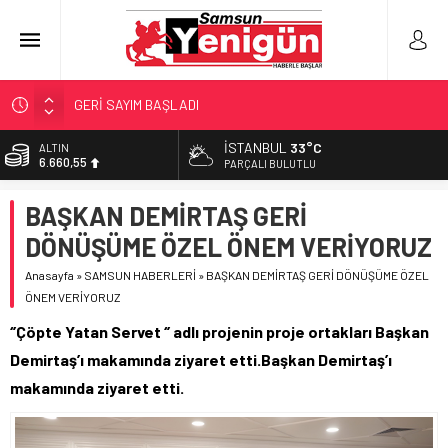
GERİ SAYIM BAŞLADI
SAMSUNSPOR’DA HEDEF 5’İNCİLİK!
İSTANBUL
33°C
ALTIN
6.660,55
‘BAFRA’YA YATIRIM YAPIN!’
PARÇALI BULUTLU
İŞTE FINDIK FİYATI!
BİST
BAŞKAN DEMİRTAŞ GERİ
13.779,39
YÖNETİCİ SEÇERKEN YAPILAN EN BÜYÜK HATALAR
DÖNÜŞÜME ÖZEL ÖNEM VERİYORUZ
DOLAR
47,7111
Anasayfa
»
SAMSUN HABERLERİ
»
BAŞKAN DEMİRTAŞ GERİ DÖNÜŞÜME ÖZEL
ÖNEM VERİYORUZ
EURO
55,1881
‘’Çöpte Yatan Servet ‘’ adlı projenin proje ortakları Başkan
Demirtaş’ı makamında ziyaret etti.Başkan Demirtaş’ı
makamında ziyaret etti.