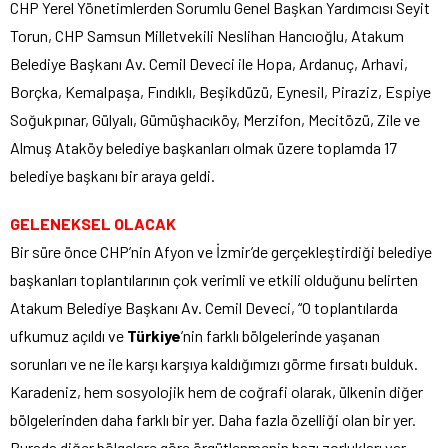
CHP Yerel Yönetimlerden Sorumlu Genel Başkan Yardımcısı Seyit
Torun, CHP Samsun Milletvekili Neslihan Hancıoğlu, Atakum
Belediye Başkanı Av. Cemil Deveci ile Hopa, Ardanuç, Arhavi,
Borçka, Kemalpaşa, Fındıklı, Beşikdüzü, Eynesil, Piraziz, Espiye
Soğukpınar, Gülyalı, Gümüşhacıköy, Merzifon, Mecitözü, Zile ve
Almuş Ataköy belediye başkanları olmak üzere toplamda 17
belediye başkanı bir araya geldi.
GELENEKSEL OLACAK
Bir süre önce CHP’nin Afyon ve İzmir’de gerçekleştirdiği belediye
başkanları toplantılarının çok verimli ve etkili olduğunu belirten
Atakum Belediye Başkanı Av. Cemil Deveci, “O toplantılarda
ufkumuz açıldı ve
Türkiye
’nin farklı bölgelerinde yaşanan
sorunları ve ne ile karşı karşıya kaldığımızı görme fırsatı bulduk.
Karadeniz, hem sosyolojik hem de coğrafi olarak, ülkenin diğer
bölgelerinden daha farklı bir yer. Daha fazla özelliği olan bir yer.
Burada diğer bölgelere göre örgütlenmenin bazı zorlukları var.