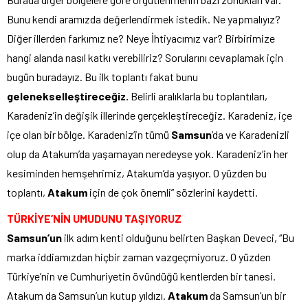
Bunu kendi aramızda değerlendirmek istedik. Ne yapmalıyız?
Diğer illerden farkımız ne? Neye İhtiyacımız var? Birbirimize
hangi alanda nasıl katkı verebiliriz? Sorularını cevaplamak için
bugün buradayız. Bu ilk toplantı fakat bunu
gelenekselleştireceğiz.
Belirli aralıklarla bu toplantıları,
Karadeniz’in değişik illerinde gerçekleştireceğiz. Karadeniz, içe
içe olan bir bölge. Karadeniz’in tümü
Samsun
’da ve Karadenizli
olup da Atakum’da yaşamayan neredeyse yok. Karadeniz’in her
kesiminden hemşehrimiz, Atakum’da yaşıyor. O yüzden bu
toplantı,
Atakum
için de çok önemli” sözlerini kaydetti.
TÜRKİYE’NİN UMUDUNU TAŞIYORUZ
Samsun’un
ilk adım kenti olduğunu belirten Başkan Deveci, “Bu
marka iddiamızdan hiçbir zaman vazgeçmiyoruz. O yüzden
Türkiye’nin ve Cumhuriyetin övündüğü kentlerden bir tanesi.
Atakum da Samsun’un kutup yıldızı.
Atakum
da Samsun’un bir