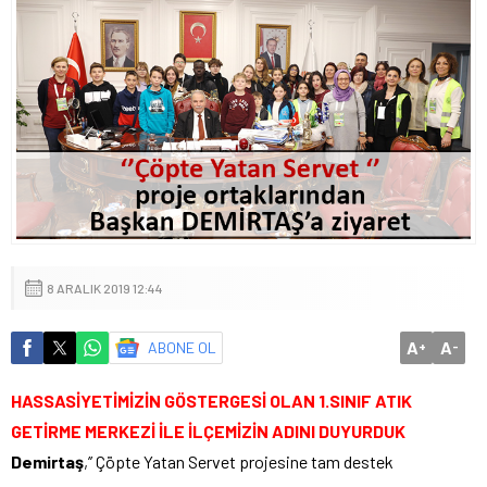
8 ARALIK 2019 12:44
A
A
ABONE OL
+
-
HASSASİYETİMİZİN GÖSTERGESİ OLAN 1.SINIF ATIK
GETİRME MERKEZİ İLE İLÇEMİZİN ADINI DUYURDUK
Demirtaş
,’’ Çöpte Yatan Servet projesine tam destek