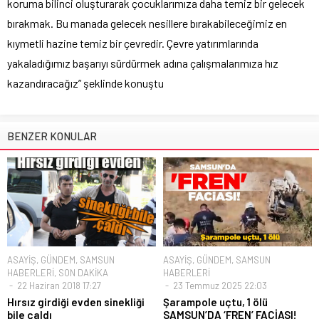
koruma bilinci oluşturarak çocuklarımıza daha temiz bir gelecek
bırakmak. Bu manada gelecek nesillere bırakabileceğimiz en
kıymetli hazine temiz bir çevredir. Çevre yatırımlarında
yakaladığımız başarıyı sürdürmek adına çalışmalarımıza hız
kazandıracağız” şeklinde konuştu
BENZER KONULAR
ASAYİŞ
,
GÜNDEM
,
SAMSUN
ASAYİŞ
,
GÜNDEM
,
SAMSUN
HABERLERİ
,
SON DAKİKA
HABERLERİ
22 Haziran 2018 17:27
23 Temmuz 2025 22:03
Hırsız girdiği evden sinekliği
Şarampole uçtu, 1 ölü
bile çaldı
SAMSUN’DA ‘FREN’ FACİASI!