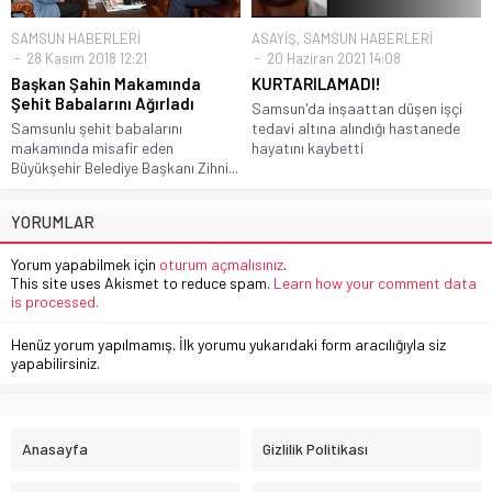
SAMSUN HABERLERİ
ASAYİŞ
,
SAMSUN HABERLERİ
28 Kasım 2018 12:21
20 Haziran 2021 14:08
Başkan Şahin Makamında
KURTARILAMADI!
Şehit Babalarını Ağırladı
Samsun'da inşaattan düşen işçi
Samsunlu şehit babalarını
tedavi altına alındığı hastanede
makamında misafir eden
hayatını kaybetti
Büyükşehir Belediye Başkanı Zihni...
YORUMLAR
Yorum yapabilmek için
oturum açmalısınız
.
This site uses Akismet to reduce spam.
Learn how your comment data
is processed.
Henüz yorum yapılmamış. İlk yorumu yukarıdaki form aracılığıyla siz
yapabilirsiniz.
Anasayfa
Gizlilik Politikası