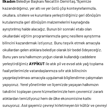
İlkadım
Belediye Başkanı Necattin Demirtaş,“İlçemize
kazandırdığımız, yer altı ve yer üstü çöp konteynırlarımızla,
okullara, sitelere ve kurumlara yerleştirdiğimiz geri dönüşüm
kutularımızla geri dönüşüm malzemelerini kaynağında
ayrıştırılmış halde alacağız. Bunun bir sonraki etabı olan
okullardaki eğitim programlarımızla genç nesillere ayrıştırma
bilincini kazandırmak istiyoruz. Bunu teşvik etmek amacıyla
okullardan gelen atıklara belediye olarak bir bedel ödeyeceğiz.
Bunu yanı sıra halkımızın yoğun olarak kullandığı caddelere
yerleştirdiğimiz
AYPİKUT
ile atık pil ve evsel atık yağ toplama
faaliyetlerimizle vatandaşlarımıza sıfır atık bilincinin
yaygınlaştırılması amacıyla uygulamalı bilgilendirme çalışmaları
yapıyoruz. Yerel yönetimler ve ilçemizde yaşayan halkımızın
takdirini toplayan çevre hizmetlerimizle hem çevremizi zararlı
atıklardan temizliyoruz hem de ülke ekonomisine katkı
sunuyoruz. Asıl gayemiz çevreyi kirletmeyen bir kültür ve çevreyi