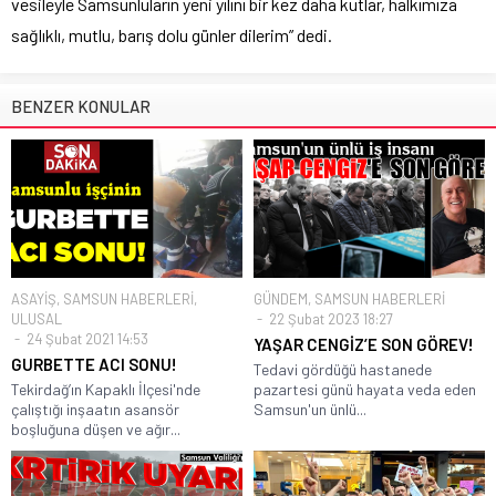
vesileyle Samsunluların yeni yılını bir kez daha kutlar, halkımıza
sağlıklı, mutlu, barış dolu günler dilerim” dedi.
BENZER KONULAR
ASAYİŞ
,
SAMSUN HABERLERİ
,
GÜNDEM
,
SAMSUN HABERLERİ
ULUSAL
22 Şubat 2023 18:27
24 Şubat 2021 14:53
YAŞAR CENGİZ’E SON GÖREV!
GURBETTE ACI SONU!
Tedavi gördüğü hastanede
Tekirdağ’ın Kapaklı İlçesi'nde
pazartesi günü hayata veda eden
çalıştığı inşaatın asansör
Samsun'un ünlü...
boşluğuna düşen ve ağır...