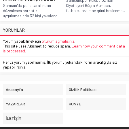
Samsunspor Kulübü Uzman
Samsun'da polis tarafından
Diyetisyeni Büşra Atmaca,
düzenlenen narkotik
futbolculara maç günü beslenme...
uygulamasında 32 kişi yakalandı
YORUMLAR
Yorum yapabilmek için
oturum açmalısınız
.
This site uses Akismet to reduce spam.
Learn how your comment data
is processed.
Henüz yorum yapılmamış. İlk yorumu yukarıdaki form aracılığıyla siz
yapabilirsiniz.
Anasayfa
Gizlilik Politikası
YAZARLAR
KÜNYE
İLETİŞİM