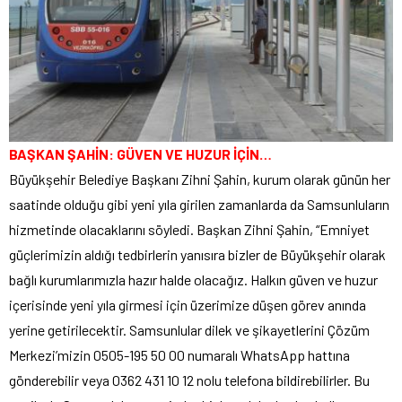
BAŞKAN ŞAHİN: GÜVEN VE HUZUR İÇİN…
Büyükşehir Belediye Başkanı Zihni Şahin, kurum olarak günün her
saatinde olduğu gibi yeni yıla girilen zamanlarda da Samsunluların
hizmetinde olacaklarını söyledi. Başkan Zihni Şahin, “Emniyet
güçlerimizin aldığı tedbirlerin yanısıra bizler de Büyükşehir olarak
bağlı kurumlarımızla hazır halde olacağız. Halkın güven ve huzur
içerisinde yeni yıla girmesi için üzerimize düşen görev anında
yerine getirilecektir. Samsunlular dilek ve şikayetlerini Çözüm
Merkezi’mizin 0505-195 50 00 numaralı WhatsApp hattına
gönderebilir veya 0362 431 10 12 nolu telefona bildirebilirler. Bu