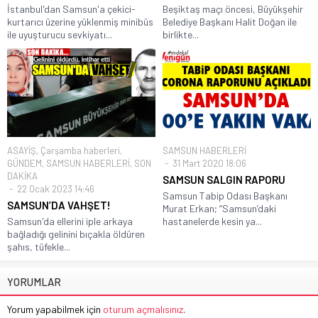
İstanbul'dan Samsun'a çekici-
Beşiktaş maçı öncesi, Büyükşehir
kurtarıcı üzerine yüklenmiş minibüs
Belediye Başkanı Halit Doğan ile
ile uyuşturucu sevkiyatı...
birlikte...
ASAYİŞ
,
Çarşamba haberleri
,
SAMSUN HABERLERİ
GÜNDEM
,
SAMSUN HABERLERİ
,
SON
31 Mart 2020 18:06
DAKİKA
SAMSUN SALGIN RAPORU
22 Ocak 2023 14:46
Samsun Tabip Odası Başkanı
SAMSUN’DA VAHŞET!
Murat Erkan; “Samsun’daki
Samsun'da ellerini iple arkaya
hastanelerde kesin ya...
bağladığı gelinini bıçakla öldüren
şahıs, tüfekle...
YORUMLAR
Yorum yapabilmek için
oturum açmalısınız
.