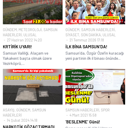
GÜNDEM
,
METEOROLOJİ
,
SAMSUN
GÜNDEM
,
SAMSUN HABERLERİ
,
HABERLERİ
,
ULUSAL
SİYASET
,
SON DAKİKA
,
ULUSAL
27 Haziran 2022 14:20
21 Temmuz 2026 17:18
KRTİRİK UYARI!
İLK BİNA SAMSUN’DA!
Samsun Valiliği, Alaçam ve
Samsun'da, Özgür Özel’in kuracağı
Yakakent başta olmak üzere
yeni partinin ilk il binası önünde...
Vezirköprü,...
ASAYİŞ
,
GÜNDEM
,
SAMSUN
SAMSUN HABERLERİ
,
SPOR
HABERLERİ
4 Mart 2021 15:58
14 Şubat 2024 14:18
‘BESLENME’ Günü!
NARKOTİK GÖZAÇTIRMADI