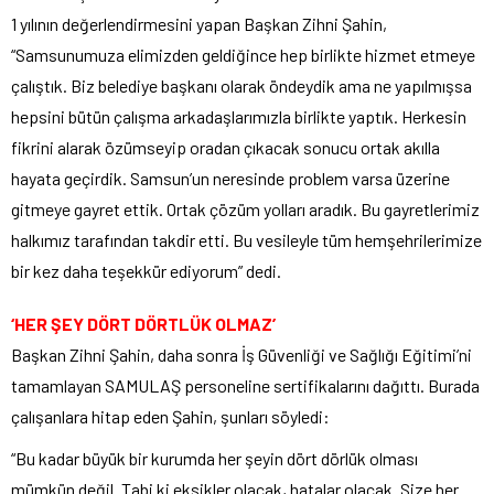
1 yılının değerlendirmesini yapan Başkan Zihni Şahin,
“Samsunumuza elimizden geldiğince hep birlikte hizmet etmeye
çalıştık. Biz belediye başkanı olarak öndeydik ama ne yapılmışsa
hepsini bütün çalışma arkadaşlarımızla birlikte yaptık. Herkesin
fikrini alarak özümseyip oradan çıkacak sonucu ortak akılla
hayata geçirdik. Samsun’un neresinde problem varsa üzerine
gitmeye gayret ettik. Ortak çözüm yolları aradık. Bu gayretlerimiz
halkımız tarafından takdir etti. Bu vesileyle tüm hemşehrilerimize
bir kez daha teşekkür ediyorum” dedi.
‘HER ŞEY DÖRT DÖRTLÜK OLMAZ’
Başkan Zihni Şahin, daha sonra İş Güvenliği ve Sağlığı Eğitimi’ni
tamamlayan SAMULAŞ personeline sertifikalarını dağıttı. Burada
çalışanlara hitap eden Şahin, şunları söyledi:
“Bu kadar büyük bir kurumda her şeyin dört dörlük olması
mümkün değil. Tabi ki eksikler olacak, hatalar olacak. Size her