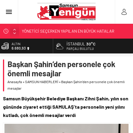
YÖNETİCİ SEÇERKEN YAPILAN EN BÜYÜK HATALAR
GERİ SAYIM BAŞLADI
İSTANBUL
30°C
ALTIN
6.680,93
SAMSUNSPOR’DA HEDEF 5’İNCİLİK!
PARÇALI BULUTLU
‘BAFRA’YA YATIRIM YAPIN!’
BİST
Başkan Şahin’den personele çok
13.795,57
KUNDUZ’DA SKANDAL!
önemli mesajlar
DOLAR
47,7189
Anasayfa
»
SAMSUN HABERLERİ
»
Başkan Şahin’den personele çok önemli
mesajlar
EURO
55,2097
Samsun Büyükşehir Belediye Başkanı Zihni Şahin, yılın son
gününde ziyaret ettiği SAMULAŞ’ta personelin yeni yılını
kutladı, çok önemli mesajlar verdi