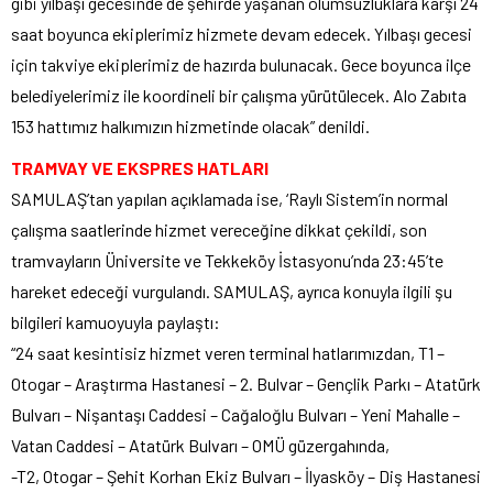
gibi yılbaşı gecesinde de şehirde yaşanan olumsuzluklara karşı 24
saat boyunca ekiplerimiz hizmete devam edecek. Yılbaşı gecesi
için takviye ekiplerimiz de hazırda bulunacak. Gece boyunca ilçe
belediyelerimiz ile koordineli bir çalışma yürütülecek. Alo Zabıta
153 hattımız halkımızın hizmetinde olacak” denildi.
TRAMVAY VE EKSPRES HATLARI
SAMULAŞ’tan yapılan açıklamada ise, ‘Raylı Sistem’in normal
çalışma saatlerinde hizmet vereceğine dikkat çekildi, son
tramvayların Üniversite ve Tekkeköy İstasyonu’nda 23:45’te
hareket edeceği vurgulandı. SAMULAŞ, ayrıca konuyla ilgili şu
bilgileri kamuoyuyla paylaştı:
“24 saat kesintisiz hizmet veren terminal hatlarımızdan, T1 –
Otogar – Araştırma Hastanesi – 2. Bulvar – Gençlik Parkı – Atatürk
Bulvarı – Nişantaşı Caddesi – Cağaloğlu Bulvarı – Yeni Mahalle –
Vatan Caddesi – Atatürk Bulvarı – OMÜ güzergahında,
-T2, Otogar – Şehit Korhan Ekiz Bulvarı – İlyasköy – Diş Hastanesi