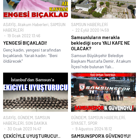
ASAYİŞ
,
Atakum Haberleri
,
SAMSUN
SAMSUN HABERLERİ
HABERLERİ
22 Eylül 2020 14:59
19 Ocak 2022 13:46
Samsunluların merakla
YENGESİ BIÇAKLADI!
beklediği soru YALI KAFE NE
OLACAK?
Genç kadın, yengesi tarafından
bıçaklandı. Yaralı kadın: "Beni
Samsun Büyükşehir Belediye
öldürecek"
Başkanı Mustafa Demir, Atakum
İlçesi'nde bulunan Yalı...
ASAYİŞ
,
GÜNDEM
,
SAMSUN
GÜNDEM
,
SAMSUN HABERLERİ
,
HABERLERİ
,
SON DAKİKA
SİYASET
,
SPOR
30 Ocak 2023 14:47
9 Ağustos 2024 16:12
ÇEKİCİYLE UYUŞTURUCU!..
SAMSUNSPOR’A GÜVENOYU!