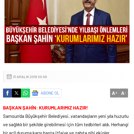
31 ARALIK 2018 20:09
A
A
ABONE OL
+
-
BAŞKAN ŞAHİN: KURUMLARIMIZ HAZIR!
Samsun’da Büyükşehir Belediyesi, vatandaşların yeni yıla huzurlu
ve sağlıklı bir şekilde girebilmesi için tüm tedbirleri aldı. Herhangi
bir acil duruma karşı başta itfaiye ve zabıta gibi ekipler