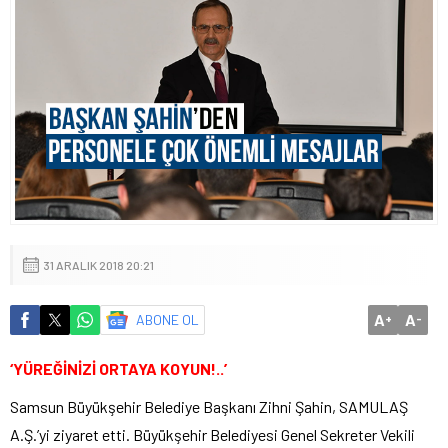
31 ARALIK 2018 20:21
A
A
ABONE OL
+
-
‘YÜREĞİNİZİ ORTAYA KOYUN!..’
Samsun Büyükşehir Belediye Başkanı Zihni Şahin, SAMULAŞ
A.Ş.’yi ziyaret etti. Büyükşehir Belediyesi Genel Sekreter Vekili