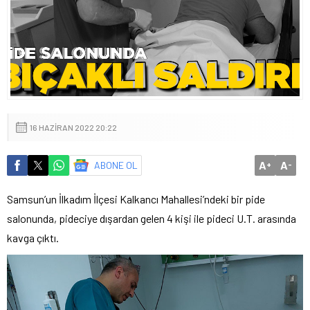
16 HAZIRAN 2022 20:22
A
A
ABONE OL
+
-
Samsun’un İlkadım İlçesi Kalkancı Mahallesi’ndeki bir pide
salonunda, pideciye dışardan gelen 4 kişi ile pideci U.T. arasında
kavga çıktı.