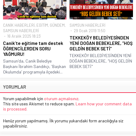
CANİK HABERLERİ
,
EĞİTİM
,
GÜNDEM
,
SAMSUN HABERLERİ
SAMSUN HABERLERİ
29 Ocak 2019 11:50
16 Aralık 2025 18:23
TEKKEKÖY BELEDİYESİNDEN
Canik’te eğitime tam destek
YENİ DOĞAN BEBEKLERE, “HOŞ
ÖĞRENCİLERDEN SORU
GELDİN BEBEK SETİ”
YAĞMURU!
TEKKEKÖY BELEDİYESİNDEN YENİ
Samsun'da, Canik Belediye
DOĞAN BEBEKLERE, "HOŞ GELDİN
Başkanı İbrahim Sandıkçı, 'Başkan
BEBEK SETİ"
Okulumda' programıyla ilçedeki...
YORUMLAR
Yorum yapabilmek için
oturum açmalısınız
.
This site uses Akismet to reduce spam.
Learn how your comment data
is processed.
Henüz yorum yapılmamış. İlk yorumu yukarıdaki form aracılığıyla siz
yapabilirsiniz.