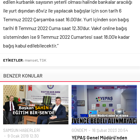
edilen kurbanlık sayısının yeterli olması halinde bankalar aracılığı
ile yurt dışından döviz ile yapılacak bağışlar için son tarih 6
Temmuz 2022 Çarşamba saat 16.00’dır. Yurt içinden son bağış
tarihi 8 Temmuz 2022 Cuma saat 12.30’dur. Vakıf online bağış
sisteminden ise 9 Temmuz 2022 Cumartesi saat 18.00’e kadar
bağış kabul edilebilecektir.”
ETİKETLER:
manset
,
TSK
BENZER KONULAR
SAMSUN HABERLERİ
GÜNDEM
16 Şubat 2023 20:54
9 Ocak 2019 12:30
YEPAŞ Genel Müdürü’nden