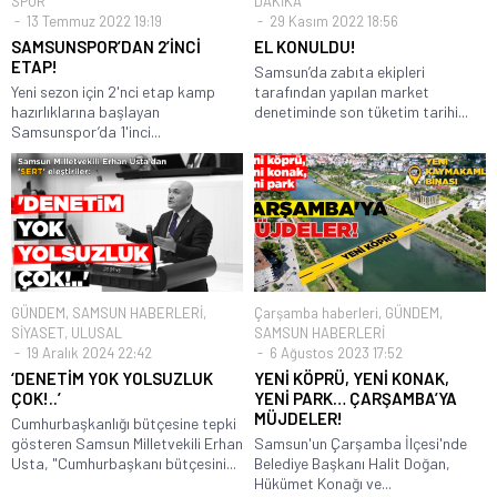
SPOR
DAKİKA
13 Temmuz 2022 19:19
29 Kasım 2022 18:56
SAMSUNSPOR’DAN 2’İNCİ
EL KONULDU!
ETAP!
Samsun’da zabıta ekipleri
Yeni sezon için 2'nci etap kamp
tarafından yapılan market
hazırlıklarına başlayan
denetiminde son tüketim tarihi...
Samsunspor’da 1'inci...
GÜNDEM
,
SAMSUN HABERLERİ
,
Çarşamba haberleri
,
GÜNDEM
,
SİYASET
,
ULUSAL
SAMSUN HABERLERİ
19 Aralık 2024 22:42
6 Ağustos 2023 17:52
‘DENETİM YOK YOLSUZLUK
YENİ KÖPRÜ, YENİ KONAK,
ÇOK!..’
YENİ PARK… ÇARŞAMBA’YA
MÜJDELER!
Cumhurbaşkanlığı bütçesine tepki
gösteren Samsun Milletvekili Erhan
Samsun'un Çarşamba İlçesi'nde
Usta, "Cumhurbaşkanı bütçesini...
Belediye Başkanı Halit Doğan,
Hükümet Konağı ve...