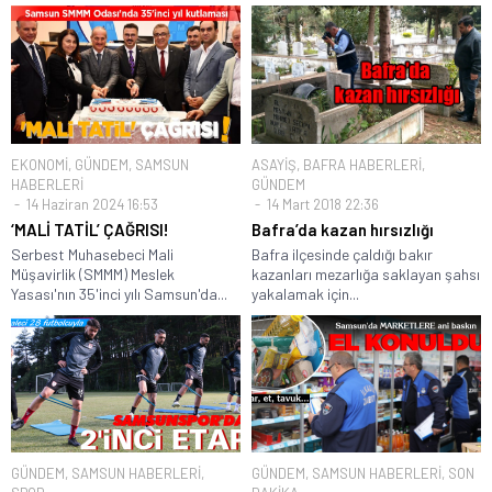
EKONOMİ
,
GÜNDEM
,
SAMSUN
ASAYİŞ
,
BAFRA HABERLERİ
,
HABERLERİ
GÜNDEM
14 Haziran 2024 16:53
14 Mart 2018 22:36
‘MALİ TATİL’ ÇAĞRISI!
Bafra’da kazan hırsızlığı
Serbest Muhasebeci Mali
Bafra ilçesinde çaldığı bakır
Müşavirlik (SMMM) Meslek
kazanları mezarlığa saklayan şahsı
Yasası'nın 35'inci yılı Samsun'da...
yakalamak için...
GÜNDEM
,
SAMSUN HABERLERİ
,
GÜNDEM
,
SAMSUN HABERLERİ
,
SON