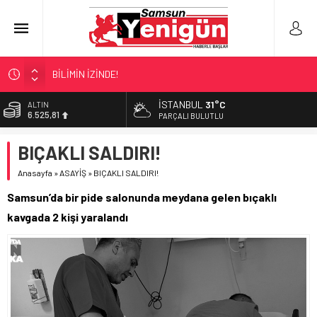
BİLİMİN İZİNDE!
TIR’A ‘ZEHİR’ BASKINI!
İSTANBUL
31°C
ALTIN
6.525,81
FECİ SON!
PARÇALI BULUTLU
UÇURUMDA CAN PAZARI!
BİST
BIÇAKLI SALDIRI!
13.703,13
SAMSUN YANACAK!
Anasayfa
»
ASAYİŞ
»
BIÇAKLI SALDIRI!
DOLAR
47,5932
Samsun’da bir pide salonunda meydana gelen bıçaklı
EURO
kavgada 2 kişi yaralandı
55,0919