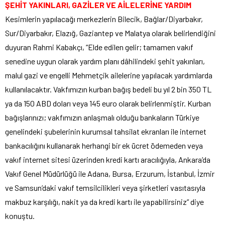
ŞEHİT YAKINLARI, GAZİLER VE AİLELERİNE YARDIM
Kesimlerin yapılacağı merkezlerin Bilecik, Bağlar/Diyarbakır,
Sur/Diyarbakır, Elazığ, Gaziantep ve Malatya olarak belirlendiğini
duyuran Rahmi Kabakçı, “Elde edilen gelir; tamamen vakıf
senedine uygun olarak yardım planı dâhilindeki şehit yakınları,
malul gazi ve engelli Mehmetçik ailelerine yapılacak yardımlarda
kullanılacaktır. Vakfımızın kurban bağış bedeli bu yıl 2 bin 350 TL
ya da 150 ABD doları veya 145 euro olarak belirlenmiştir. Kurban
bağışlarınızı; vakfımızın anlaşmalı olduğu bankaların Türkiye
genelindeki şubelerinin kurumsal tahsilat ekranları ile internet
bankacılığını kullanarak herhangi bir ek ücret ödemeden veya
vakıf internet sitesi üzerinden kredi kartı aracılığıyla, Ankara’da
Vakıf Genel Müdürlüğü ile Adana, Bursa, Erzurum, İstanbul, İzmir
ve Samsun’daki vakıf temsilcilikleri veya şirketleri vasıtasıyla
makbuz karşılığı, nakit ya da kredi kartı ile yapabilirsiniz” diye
konuştu.