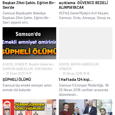
Başkan Zihni Şahin, Eğitim Bir-
açıklama: GÜVENCE BEDELİ
Sen’de
ALINMAYACAK
Samsun Büyükşehir Belediye
YEPAŞ Genel Müdürü Arif Akşam,
Başkanı Zihni Şahin, Eğitim Bir-
Samsun, Ordu, Amasya, Sinop ve...
Sen'i ziyaret etti.
ASAYİŞ
,
GÜNDEM
,
İlkadım Haberleri
,
ASAYİŞ
,
BAFRA HABERLERİ
,
SAMSUN HABERLERİ
,
SON DAKİKA
GÜNDEM
31 Ekim 2021 14:17
25 Nisan 2016 19:16
ŞÜPHELİ ÖLÜMÜ
1 Haftada 124 kişi…
Samsun'da emekli emniyet amiri
Samsun İl Emniyet Müdürlüğü, 18-
evinde ölü bulundu
25 Nisan 2016 tarihleri arasında
düzenlenen...