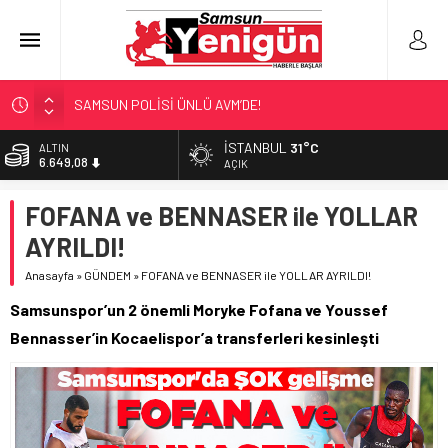
SAMSUN POLİSİ ÜNLÜ AVM’DE!
NEBİYANFEST BÜYÜLEDİ!
İSTANBUL
31°C
ALTIN
6.649,08
ULAŞIMA ZAM MI GELİYOR?
AÇIK
LÖSEV’İN KAHRAMANLARI!
BİST
FOFANA ve BENNASER ile YOLLAR
13.879,11
‘EL EMEĞİ’ DAYANIŞMASI
AYRILDI!
DOLAR
47,7124
Anasayfa
»
GÜNDEM
»
FOFANA ve BENNASER ile YOLLAR AYRILDI!
EURO
Samsunspor’un 2 önemli Moryke Fofana ve Youssef
55,1592
Bennasser’in Kocaelispor’a transferleri kesinleşti