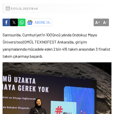
5 EYLÜL 2023 19:49
A
A
ABONE OL
+
-
Samsun’da, Cumhuriyet’in 100’üncü yılında Ondokuz Mayıs
Üniversitesi(OMÜ), TEKNOFEST Ankara’da, girişim
yarışmalarında mücadele eden 2 bin 415 takım arasından 3 finalist
takım çıkarmayı başardı.