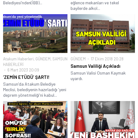
Belediyesi’nden(İBB)...
eğlence mekanları ve tekel
bayilerde alkol...
Atakum Haberleri
,
GÜNDEM
,
SAMSUN
GÜNDEM
17 Ekim 2018 20:28
HABERLERİ
Samsun Valiliği Açıkladı
6 Mart 2023 20:09
Samsun Valisi Osman Kaymak
‘ZEMİN ETÜDÜ’ ŞARTI!
uyardı.
Samsun'da Atakum Belediye
Meclisi, belediyenin hazırladığı 'yeni
deprem yönetmeliği'ni kabul...