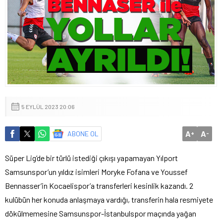
5 EYLÜL 2023 20:06
A
A
ABONE OL
+
-
Süper Lig’de bir türlü istediği çıkışı yapamayan Yılport
Samsunspor’un yıldız isimleri Moryke Fofana ve Youssef
Bennasser’in Kocaelispor’a transferleri kesinlik kazandı. 2
kulübün her konuda anlaşmaya vardığı, transferin hala resmiyete
dökülmemesine Samsunspor-İstanbulspor maçında yağan