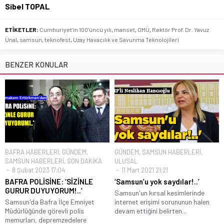
Sibel TOPAL
ETİKETLER:
Cumhuriyet’in 100’üncü yılı
,
manset
,
OMÜ
,
Rektör Prof. Dr. Yavuz
Ünal
,
samsun
,
teknofest
,
Uzay Havacılık ve Savunma Teknolojileri
BENZER KONULAR
BAFRA HABERLERİ
,
GÜNDEM
,
GÜNDEM
,
SAMSUN HABERLERİ
,
SAMSUN HABERLERİ
,
SON DAKİKA
ULUSAL
8 Şubat 2023 17:04
11 Mart 2021 21:21
BAFRA POLİSİNE: ‘SİZİNLE
‘Samsun’u yok saydılar!..’
GURUR DUYUYORUM!..’
Samsun'un kırsal kesimlerinde
Samsun'da Bafra İlçe Emniyet
internet erişimi sorununun halen
Müdürlüğünde görevli polis
devam ettiğini belirten...
memurları, depremzedelere