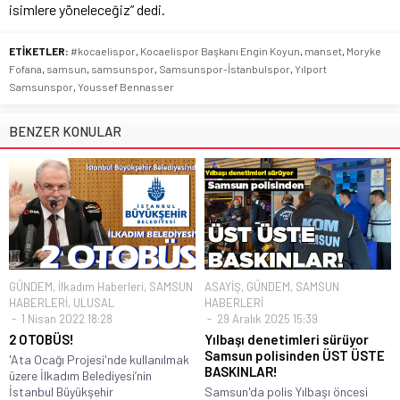
isimlere yöneleceğiz” dedi.
ETİKETLER:
#kocaelispor
,
Kocaelispor Başkanı Engin Koyun
,
manset
,
Moryke
Fofana
,
samsun
,
samsunspor
,
Samsunspor-İstanbulspor
,
Yılport
Samsunspor
,
Youssef Bennasser
BENZER KONULAR
GÜNDEM
,
İlkadım Haberleri
,
SAMSUN
ASAYİŞ
,
GÜNDEM
,
SAMSUN
HABERLERİ
,
ULUSAL
HABERLERİ
1 Nisan 2022 18:28
29 Aralık 2025 15:39
2 OTOBÜS!
Yılbaşı denetimleri sürüyor
Samsun polisinden ÜST ÜSTE
'Ata Ocağı Projesi'nde kullanılmak
BASKINLAR!
üzere İlkadım Belediyesi’nin
İstanbul Büyükşehir
Samsun'da polis Yılbaşı öncesi