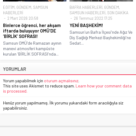
EĞİTİM
,
GÜNDEM
,
SAMSUN
BAFRA HABERLERİ
,
GÜNDEM
,
HABERLERİ
SAMSUN HABERLERİ
,
SON DAKİKA
2 Mart 2026 20:58
26 Temmuz 2022 17:25
Binlerce öğrenci, her akşam
YENİ BAŞHEKİM!
iftarda buluşuyor OMÜ’DE
Samsun'un Bafra İlçesi'nde Ağız Ve
‘BİRLİK’ SOFRASI!
Diş Sağlığı Merkezi Başhekimliği'ne
Samsun OMÜ'de Ramazan ayının
Sedat...
manevi atmosferi kampüste
kurulan 'BİRLİK SOFRASI'nda...
YORUMLAR
Yorum yapabilmek için
oturum açmalısınız
.
This site uses Akismet to reduce spam.
Learn how your comment data
is processed.
Henüz yorum yapılmamış. İlk yorumu yukarıdaki form aracılığıyla siz
yapabilirsiniz.