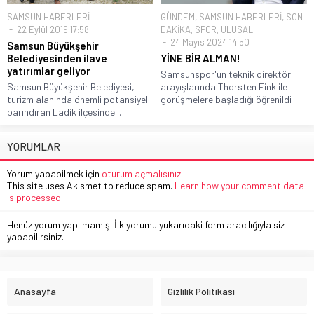
SAMSUN HABERLERİ
GÜNDEM
,
SAMSUN HABERLERİ
,
SON
22 Eylül 2019 17:58
DAKİKA
,
SPOR
,
ULUSAL
24 Mayıs 2024 14:50
Samsun Büyükşehir
Belediyesinden ilave
YİNE BİR ALMAN!
yatırımlar geliyor
Samsunspor'un teknik direktör
Samsun Büyükşehir Belediyesi,
arayışlarında Thorsten Fink ile
turizm alanında önemli potansiyel
görüşmelere başladığı öğrenildi
barındıran Ladik ilçesinde...
YORUMLAR
Yorum yapabilmek için
oturum açmalısınız
.
This site uses Akismet to reduce spam.
Learn how your comment data
is processed.
Henüz yorum yapılmamış. İlk yorumu yukarıdaki form aracılığıyla siz
yapabilirsiniz.
Anasayfa
Gizlilik Politikası