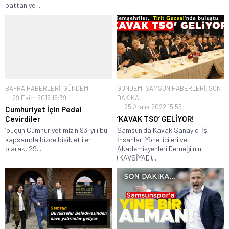
battaniye,...
BAFRA HABERLERİ
,
GÜNDEM
GÜNDEM
,
SAMSUN HABERLERİ
,
SON
29 Ekim 2016 16:39
DAKİKA
25 Aralık 2022 15:55
Cumhuriyet İçin Pedal
Çevirdiler
‘KAVAK TSO’ GELİYOR!
’bugün Cumhuriyetimizin 93. yılı bu
Samsun'da Kavak Sanayici İş
kapsamda bizde bisikletliler
İnsanları Yöneticileri ve
olarak, 29...
Akademisyenleri Derneği'nin
(KAVSİYAD)...