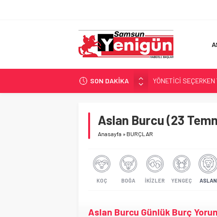
A
SON DAKİKA
YÖNETİCİ SEÇERKEN
GERİ SAYIM BAŞLADI
SAMSUNSPOR’DA HEDE
Aslan Burcu (23 Temm
‘BAFRA’YA YATIRIM YAP
Anasayfa
»
BURÇLAR
İŞTE FINDIK FİYATI!
KOÇ
BOĞA
İKIZLER
YENGEÇ
ASLAN
Aslan Burcu Günlük Burç Yoru