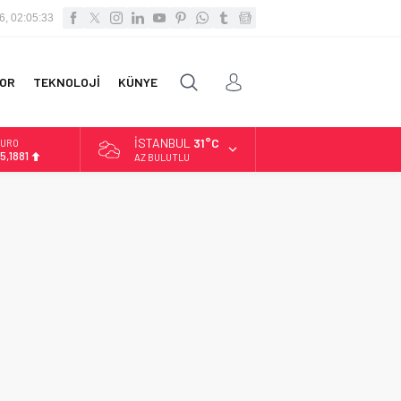
6, 02:05:33
OR
TEKNOLOJİ
KÜNYE
İSTANBUL
31°C
URO
5,1881
AZ BULUTLU
LTIN
.660,55
İST
3.779,39
OLAR
7,7111