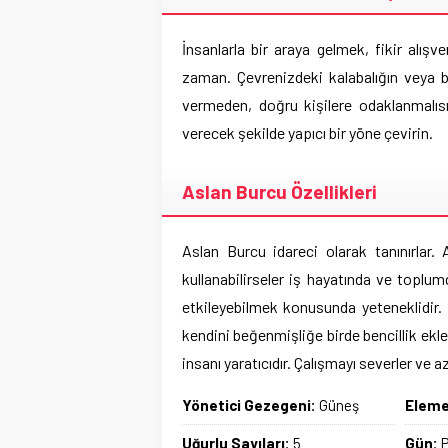
İnsanlarla bir araya gelmek, fikir alış
zaman. Çevrenizdeki kalabalığın veya b
vermeden, doğru kişilere odaklanmalıs
verecek şekilde yapıcı bir yöne çevirin.
Aslan Burcu Özellikleri
Aslan Burcu idareci olarak tanınırlar.
kullanabilirseler iş hayatında ve toplumd
etkileyebilmek konusunda yeteneklidir. B
kendini beğenmişliğe birde bencillik ekle
insanı yaratıcıdır. Çalışmayı severler ve az
Yönetici Gezegeni:
Güneş
Eleme
Uğurlu Sayıları:
5
Gün: