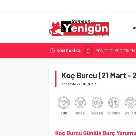
A
SON DAKİKA
YÖNETİCİ SEÇERKEN
GERİ SAYIM BAŞLADI
SAMSUNSPOR’DA HEDE
Koç Burcu (21 Mart - 
‘BAFRA’YA YATIRIM YAP
Anasayfa
»
BURÇLAR
İŞTE FINDIK FİYATI!
KOÇ
BOĞA
İKIZLER
YENGEÇ
ASLAN
Koç Burcu Günlük Burç Yorum