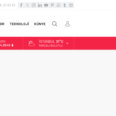
6, 21:51:21
OR
TEKNOLOJİ
KÜNYE
İSTANBUL
31°C
URO
4,9646
PARÇALI BULUTLU
LTIN
.488,95
İST
3.798,82
OLAR
7,5939