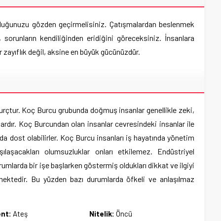
urduğunuzu gözden geçirmelisiniz. Çatışmalardan beslenmek
sorunların kendiliğinden eridiğini göreceksiniz. İnsanlara
ir zayıflık değil, aksine en büyük gücünüzdür.
burçtur. Koç Burcu grubunda doğmuş insanlar genellikle zeki,
ardır. Koç Burcundan olan insanlar cevresindeki insanlar ile
yada dost olabilirler. Koç Burcu insanları iş hayatında yönetim
şılaşacakları olumsuzluklar onları etkilemez. Endüstriyel
urumlarda bir işe başlarken göstermiş oldukları dikkat ve ilgiyi
lmektedir. Bu yüzden bazı durumlarda öfkeli ve anlaşılmaz
nt:
Ateş
Nitelik:
Öncü