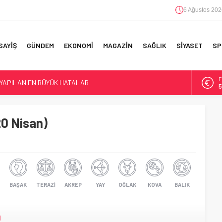
6 Ağustos 202
SAYİŞ
GÜNDEM
EKONOMİ
MAGAZİN
SAĞLIK
SİYASET
SP
E
 YAPILAN EN BÜYÜK HATALAR
5
A
6
F 5’İNCİLİK!
20 Nisan)
IN!’
B
1
D
4
BAŞAK
TERAZI
AKREP
YAY
OĞLAK
KOVA
BALIK
u