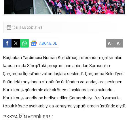
12 NISAN 2017 21:43
A
A
ABONE OL
+
-
Başbakan Yardımcısı Numan Kurtulmuş, referandum çalışmaları
kapsamında Sinop’taki programların ardından Samsun’un
Çarşamba İlçesi’nde vatandaşlara seslendi. Çarşamba Belediyesi
önündeki meydanda otobüsün üstünden vatandaşlara seslenen
Kurtulmuş, gündemle alakalı önemli açıklamalarda bulundu.
Kurtulmuş, kendisine hediye edilen Çarşamba’ya özgü yumurta
topuk kösele ayakkabıyı da konuşma yaptığı aracın üstünde giydi.
‘PKK’YA İZİN VERDİLER!..’