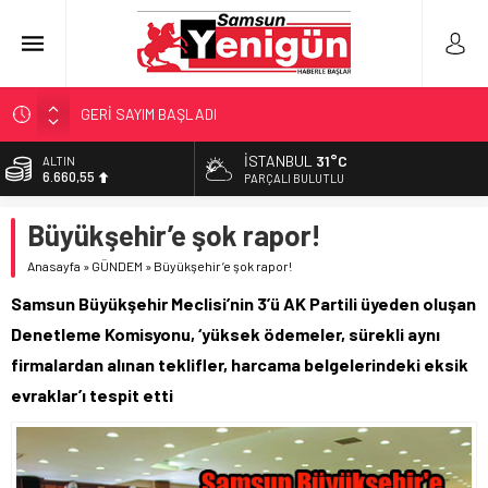
GERİ SAYIM BAŞLADI
SAMSUNSPOR’DA HEDEF 5’İNCİLİK!
İSTANBUL
31°C
ALTIN
6.660,55
‘BAFRA’YA YATIRIM YAPIN!’
PARÇALI BULUTLU
İŞTE FINDIK FİYATI!
BİST
Büyükşehir’e şok rapor!
13.779,39
YÖNETİCİ SEÇERKEN YAPILAN EN BÜYÜK HATALAR
Anasayfa
»
GÜNDEM
»
Büyükşehir’e şok rapor!
DOLAR
47,7111
Samsun Büyükşehir Meclisi’nin 3’ü AK Partili üyeden oluşan
EURO
Denetleme Komisyonu, ‘yüksek ödemeler, sürekli aynı
55,1881
firmalardan alınan teklifler, harcama belgelerindeki eksik
evraklar’ı tespit etti