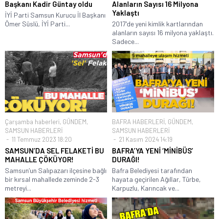
Başkanı Kadir Güntay oldu
Alanların Sayısı 16 Milyona
Yaklaştı
İYİ Parti Samsun Kurucu İl Başkanı
Ömer Süslü, İYİ Parti...
2017'de yeni kimlik kartlarından
alanların sayısı 16 milyona yaklaştı.
Sadece...
Çarşamba haberleri
,
GÜNDEM
,
BAFRA HABERLERİ
,
GÜNDEM
,
SAMSUN HABERLERİ
SAMSUN HABERLERİ
11 Temmuz 2023 18:20
21 Kasım 2024 14:19
SAMSUN’DA SEL FELAKETİ BU
BAFRA’YA YENİ ‘MİNİBÜS’
MAHALLE ÇÖKÜYOR!
DURAĞI!
Samsun’un Salıpazarı ilçesine bağlı
Bafra Belediyesi tarafından
bir kırsal mahallede zeminde 2-3
hayata geçirilen Ağıllar, Türbe,
metreyi...
Karpuzlu, Karıncak ve...