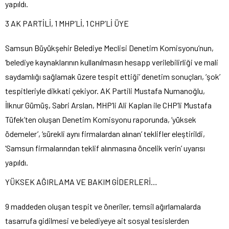
yapıldı.
3 AK PARTİLİ, 1 MHP’Lİ, 1 CHP’Lİ ÜYE
Samsun Büyükşehir Belediye Meclisi Denetim Komisyonu’nun,
‘belediye kaynaklarının kullanılmasın hesapp verilebilirliği ve mali
saydamlığı sağlamak üzere tespit ettiği’ denetim sonuçları, ‘şok’
tespitleriyle dikkati çekiyor. AK Partili Mustafa Numanoğlu,
İlknur Gümüş, Sabri Arslan, MHP’li Ali Kaplan ile CHP’li Mustafa
Tüfek’ten oluşan Denetim Komisyonu raporunda, ‘yüksek
ödemeler’, ‘sürekli aynı firmalardan alınan’ teklifler eleştirildi,
‘Samsun firmalarından teklif alınmasına öncelik verin’ uyarısı
yapıldı.
YÜKSEK AĞIRLAMA VE BAKIM GİDERLERİ…
9 maddeden oluşan tespit ve öneriler, temsil ağırlamalarda
tasarrufa gidilmesi ve belediyeye ait sosyal tesislerden