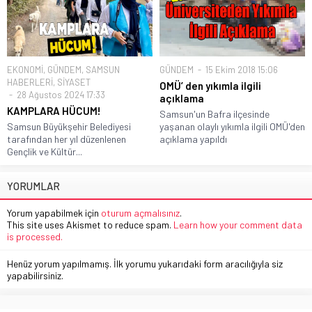
EKONOMİ
,
GÜNDEM
,
SAMSUN
GÜNDEM
15 Ekim 2018 15:06
HABERLERİ
,
SİYASET
OMÜ’ den yıkımla ilgili
28 Ağustos 2024 17:33
açıklama
KAMPLARA HÜCUM!
Samsun'un Bafra ilçesinde
Samsun Büyükşehir Belediyesi
yaşanan olaylı yıkımla ilgili OMÜ'den
tarafından her yıl düzenlenen
açıklama yapıldı
Gençlik ve Kültür...
YORUMLAR
Yorum yapabilmek için
oturum açmalısınız
.
This site uses Akismet to reduce spam.
Learn how your comment data
is processed.
Henüz yorum yapılmamış. İlk yorumu yukarıdaki form aracılığıyla siz
yapabilirsiniz.