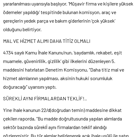
yararlanılması uyarısıyla başlıyor. ‘Müşavir firma ve kişilere yüksek
ödemeler yapıldığı’ tespitinde bulunan komisyon, araç ve
gereçlerin yedek parça ve bakım giderlerinin ‘çok yüksek’
olduğunu belirtiyor.
MAL VE HİZMET ALIMI DAHA TİTİZ OLMALI
4734 sayılı Kamu İhale Kanunu’nun, ‘saydamlık, rekabet, eşit
muamele, güvenirlilik, gizlilik’ gibi ilkelerini düzenleyen 5.
maddesini hatırlatan Denetim Komisyonu, “Daha titiz mal ve
hizmet alımlarının yapılması, aksinin hukuki sorumluluk
doğuracağı” uyarısını yaptı.
SÜREKLİ AYNI FİRMALARDAN TEKLİF!..
Yine ihale kanunun 22/d(doğrudan temin) maddesine dikkat
çekilen raporda, “Bu madde doğrultusunda yapılan alımlarda
sektör bazında süreklİ aynı firmalardan teklif alındığı
gözlenmiştir. Bu tür alımlar belirlenerek açık ihale usülü ile satın