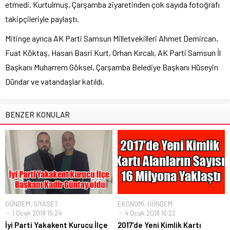
etmedi. Kurtulmuş, Çarşamba ziyaretinden çok sayıda fotoğrafı
takipçileriyle paylaştı.
Mitinge ayrıca AK Parti Samsun Milletvekilleri Ahmet Demircan,
Fuat Köktaş, Hasan Basri Kurt, Orhan Kırcalı, AK Parti Samsun İl
Başkanı Muharrem Göksel, Çarşamba Belediye Başkanı Hüseyin
Dündar ve vatandaşlar katıldı.
BENZER KONULAR
GÜNDEM
,
SİYASET
EKONOMİ
,
GÜNDEM
1 Ocak 2018 15:24
4 Ocak 2018 16:22
İyi Parti Yakakent Kurucu İlçe
2017’de Yeni Kimlik Kartı