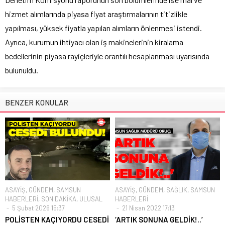
hizmet alımlarında piyasa fiyat araştırmalarının titizlikle
yapılması, yüksek fiyatla yapılan alımların önlenmesi istendi.
Ayrıca, kurumun ihtiyacı olan iş makinelerinin kiralama
bedellerinin piyasa rayiçleriyle orantılı hesaplanması uyarısında
bulunuldu.
BENZER KONULAR
ASAYİŞ
,
GÜNDEM
,
SAMSUN
ASAYİŞ
,
GÜNDEM
,
SAĞLIK
,
SAMSUN
HABERLERİ
,
SON DAKİKA
,
ULUSAL
HABERLERİ
5 Şubat 2026 15:37
21 Nisan 2022 17:13
POLİSTEN KAÇIYORDU CESEDİ
‘ARTIK SONUNA GELDİK!..’