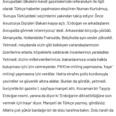
Avrupa’daki ülkelerin kendi gazetelerinde referandum ile ilgili
olarak Türkçe haberler yapılmasını eleştiren Numan Kurtulmuş,
“Avrupa Türkiye’deki seçimlerini yakından takip ediyor. Önce
Avusturya Dışişleri Bakanı kapıyı açtı. ‘Erdoğan ve arkadaşlarını
Avrupa’da görmek istemiyoruz’ dedi. Arkasından birçoğu yürüdü.
Almanya’da, Hollanda’da Fransa’da, Belçika’da aynı sesler yükseldi.
Yetmedi, meydanda sizin gibi bekleyen vatandaşlarımızın
üzerilerine atlarla, köpeklerle saldırarak insanlarımızı yaraladılar.
Yetmedi, bizim milletvekillerimize, bakanlarımıza orada halkla
buluşması için izin vermeyenler, PKK’nın miting yapmasına, ‘hayır’
mitingi yapmasına izin verdiler. Hatta etrafını polis kordonuyla
çevirdiler ve güvenlik altına aldılar. Bunları da gördük, yetmedi.
İsviçre’de bir gazete 1. sayfaya manşet attı. Kocaman bir Tayyip
Erdoğan resmi, yanına da diyor ki ‘Erdoğan’ın diktatörlüğüne son
vermek için hayır’ diyor. Manşeti de Türkçe yazmış, gördünüz.
Allah’a çok şükür bardağın bir de dolu tarafına bakın. Dolu tarafı da