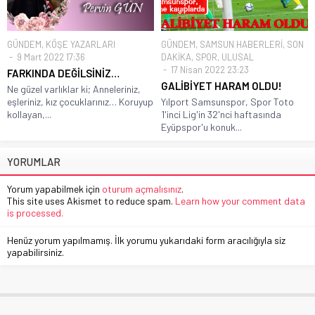
GÜNDEM
,
KÖŞE YAZARLARI
GÜNDEM
,
SAMSUN HABERLERİ
,
SON
9 Mart 2022 17:36
DAKİKA
,
SPOR
,
ULUSAL
17 Nisan 2022 23:23
FARKINDA DEĞİLSİNİZ…
GALİBİYET HARAM OLDU!
Ne güzel varlıklar ki; Anneleriniz,
eşleriniz, kız çocuklarınız… Koruyup
Yılport Samsunspor, Spor Toto
kollayan,...
1'inci Lig'in 32'nci haftasında
Eyüpspor'u konuk...
YORUMLAR
Yorum yapabilmek için
oturum açmalısınız
.
This site uses Akismet to reduce spam.
Learn how your comment data
is processed.
Henüz yorum yapılmamış. İlk yorumu yukarıdaki form aracılığıyla siz
yapabilirsiniz.