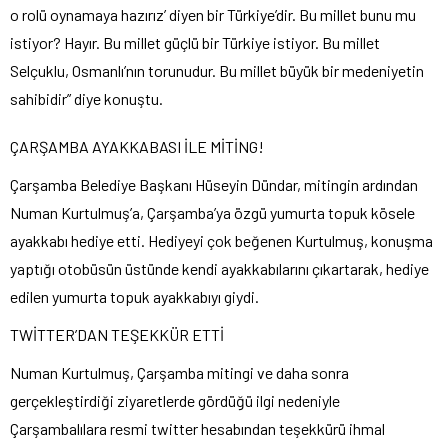
o rolü oynamaya hazırız’ diyen bir Türkiye’dir. Bu millet bunu mu
istiyor? Hayır. Bu millet güçlü bir Türkiye istiyor. Bu millet
Selçuklu, Osmanlı’nın torunudur. Bu millet büyük bir medeniyetin
sahibidir” diye konuştu.
ÇARŞAMBA AYAKKABASI İLE MİTİNG!
Çarşamba Belediye Başkanı Hüseyin Dündar, mitingin ardından
Numan Kurtulmuş’a, Çarşamba’ya özgü yumurta topuk kösele
ayakkabı hediye etti. Hediyeyi çok beğenen Kurtulmuş, konuşma
yaptığı otobüsün üstünde kendi ayakkabılarını çıkartarak, hediye
edilen yumurta topuk ayakkabıyı giydi.
TWİTTER’DAN TEŞEKKÜR ETTİ
Numan Kurtulmuş, Çarşamba mitingi ve daha sonra
gerçekleştirdiği ziyaretlerde gördüğü ilgi nedeniyle
Çarşambalılara resmi twitter hesabından teşekkürü ihmal