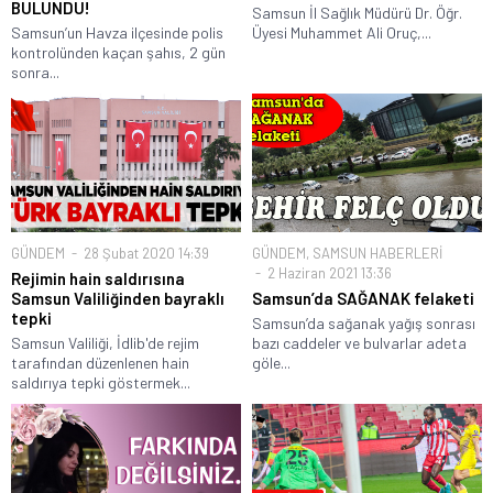
BULUNDU!
Samsun İl Sağlık Müdürü Dr. Öğr.
Samsun’un Havza ilçesinde polis
Üyesi Muhammet Ali Oruç,...
kontrolünden kaçan şahıs, 2 gün
sonra...
GÜNDEM
28 Şubat 2020 14:39
GÜNDEM
,
SAMSUN HABERLERİ
2 Haziran 2021 13:36
Rejimin hain saldırısına
Samsun Valiliğinden bayraklı
Samsun’da SAĞANAK felaketi
tepki
Samsun’da sağanak yağış sonrası
Samsun Valiliği, İdlib'de rejim
bazı caddeler ve bulvarlar adeta
tarafından düzenlenen hain
göle...
saldırıya tepki göstermek...