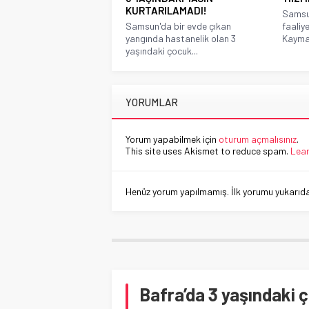
KURTARILAMADI!
Samsun
Samsun'da bir evde çıkan
faaliy
yangında hastanelik olan 3
Kayma
yaşındaki çocuk...
YORUMLAR
Yorum yapabilmek için
oturum açmalısınız
.
This site uses Akismet to reduce spam.
Lear
Henüz yorum yapılmamış. İlk yorumu yukarıdaki
Bafra’da 3 yaşındaki 