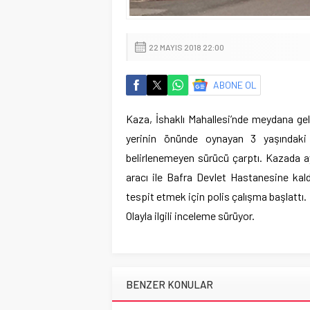
22 MAYIS 2018 22:00
ABONE OL
Kaza, İshaklı Mahallesi’nde meydana gel
yerinin önünde oynayan 3 yaşındaki
belirlenemeyen sürücü çarptı. Kazada ay
aracı ile Bafra Devlet Hastanesine kald
tespit etmek için polis çalışma başlattı.
Olayla ilgili inceleme sürüyor.
BENZER KONULAR