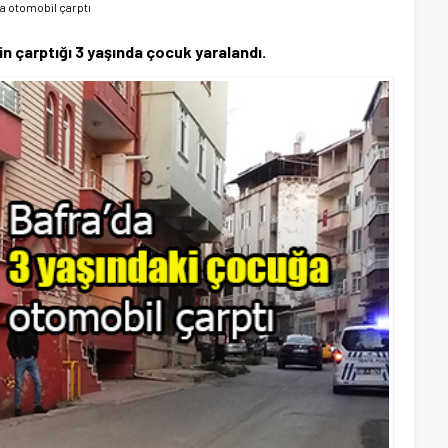
ğa otomobil çarptı
 çarptığı 3 yaşında çocuk yaralandı.