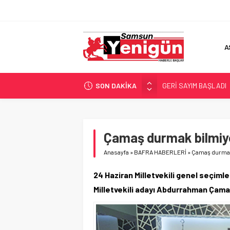
A
SON DAKİKA
GERİ SAYIM BAŞLADI
SAMSUNSPOR’DA HEDE
‘BAFRA’YA YATIRIM YAP
İŞTE FINDIK FİYATI!
Çamaş durmak bilmiy
YÖNETİCİ SEÇERKEN
Anasayfa
»
BAFRA HABERLERİ
»
Çamaş durmak
24 Haziran Milletvekili genel seçimle
Milletvekili adayı Abdurrahman Çam