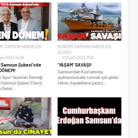
EM
,
SAMSUN HABERLERİ
,
GÜNDEM
,
SAMSUN HABERLERİ
,
ULUSAL
art 2024 14:28
22 Eylül 2022 17:51
Samsun Şubesi’nde
‘YAŞAM’ SAVAŞI!
 DÖNEM!
Samsun'dan Kastamonu
e Spor Yazarları Derneği
açıklarına balık tutmak için giden
 Samsun Şubesi 3'üncü
tekne, kayalıklara çarptı,...
 Genel...