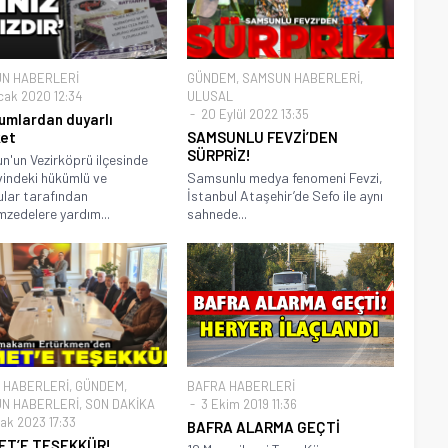
N HABERLERİ
GÜNDEM
,
SAMSUN HABERLERİ
,
cak 2020 12:34
ULUSAL
20 Eylül 2022 13:35
mlardan duyarlı
et
SAMSUNLU FEVZİ’DEN
SÜRPRİZ!
'un Vezirköprü ilçesinde
indeki hükümlü ve
Samsunlu medya fenomeni Fevzi,
ular tarafından
İstanbul Ataşehir’de Sefo ile aynı
zedelere yardım...
sahnede...
 HABERLERİ
,
GÜNDEM
,
BAFRA HABERLERİ
N HABERLERİ
,
SON DAKİKA
3 Ekim 2019 11:36
ak 2023 17:33
BAFRA ALARMA GEÇTİ
MET’E TEŞEKKÜR!