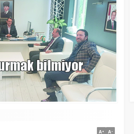
A
A
+
-