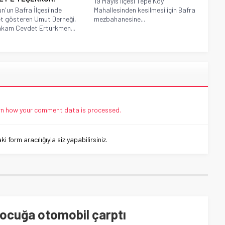
19 Mayıs ilçesi Tepe Köy
'un Bafra İlçesi'nde
Mahallesinden kesilmesi için Bafra
et gösteren Umut Derneği,
mezbahanesine...
kam Cevdet Ertürkmen...
n how your comment data is processed.
 form aracılığıyla siz yapabilirsiniz.
çocuğa otomobil çarptı