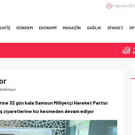
8 Ağustos 202
SAYİŞ
GÜNDEM
EKONOMİ
MAGAZİN
SAĞLIK
SİYASET
SP
A
6
F 5’İNCİLİK!
B
1
IN!’
or
D
4
 YAPILAN EN BÜYÜK HATALAR
 bilmiyor
E
5
rine 32 gün kala Samsun Milliyetçi Hareket Partisi
aş ziyaretlerine hız kesmeden devam ediyor