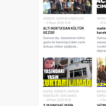
GÜNDEM
,
SAMSUN HABERLERİ
SAMSU
5 Mayıs 2025 15:16
31 O
ALTI NOKTA’DAN KÜLTÜR
mahku
GEZİSİ!
harek
Samsun'da, düzenlenen kültür
Samsun
gezisi ile Vezirköprü'deki tarihi
cezaev
dokuyu rehber eşliğinde...
tutukl
deprem
ASAYİŞ
,
GÜNDEM
,
SAMSUN
BAFRA
HABERLERİ
,
SON DAKİKA
SAMSU
26 Mart 2023 15:55
4 Oc
3 YAŞINDAKİ YASİN
‘HİZ