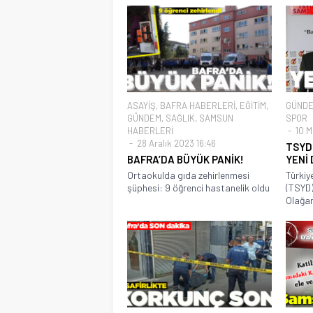
ASAYİŞ
,
BAFRA HABERLERİ
,
EĞİTİM
,
GÜND
GÜNDEM
,
SAĞLIK
,
SAMSUN
SPOR
HABERLERİ
10 M
28 Aralık 2023 16:46
TSYD 
BAFRA’DA BÜYÜK PANİK!
YENİ
Ortaokulda gıda zehirlenmesi
Türkiy
şüphesi: 9 öğrenci hastanelik oldu
(TSYD)
Olağan