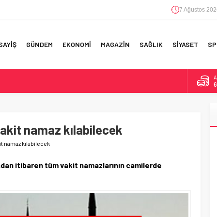
7 Ağustos 202
SAYİŞ
GÜNDEM
EKONOMİ
MAGAZİN
SAĞLIK
SİYASET
SP
A
6
F 5’İNCİLİK!
B
1
IN!’
akit namaz kılabilecek
D
4
 YAPILAN EN BÜYÜK HATALAR
t namaz kılabilecek
E
5
ından itibaren tüm vakit namazlarının camilerde