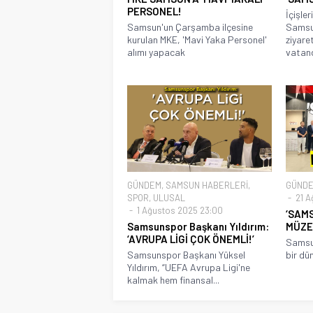
PERSONEL!
İçişler
Samsun'un Çarşamba ilçesine
Samsun
kurulan MKE, 'Mavi Yaka Personel'
ziyare
alımı yapacak
vatand
GÜNDEM
,
SAMSUN HABERLERİ
,
GÜND
SPOR
,
ULUSAL
21 A
1 Ağustos 2025 23:00
‘SAMS
Samsunspor Başkanı Yıldırım:
MÜZES
‘AVRUPA LİGİ ÇOK ÖNEMLİ!’
Samsun
Samsunspor Başkanı Yüksel
bir dün
Yıldırım, “UEFA Avrupa Ligi'ne
kalmak hem finansal...