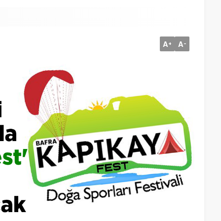
A
A
+
-