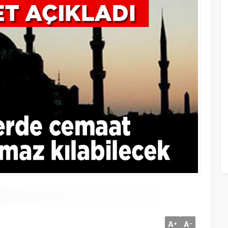
A
A
+
-