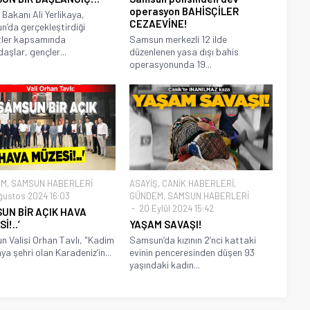
operasyon BAHİSÇİLER
i Bakanı Ali Yerlikaya,
CEZAEVİNE!
’da gerçekleştirdiği
tler kapsamında
Samsun merkezli 12 ilde
aşlar, gençler...
düzenlenen yasa dışı bahis
operasyonunda 19...
EM
,
SAMSUN HABERLERİ
ASAYİŞ
,
CANİK HABERLERİ
,
ğustos 2024 16:03
GÜNDEM
,
SAMSUN HABERLERİ
20 Eylül 2024 15:42
UN BİR AÇIK HAVA
İ!..’
YAŞAM SAVAŞI!
 Valisi Orhan Tavlı, "Kadim
Samsun’da kızının 2’nci kattaki
ya şehri olan Karadeniz’in...
evinin penceresinden düşen 93
yaşındaki kadın...