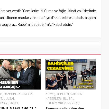
elere yer verdi: “Camilerimizi Cuma ve öğle-ikindi vakitlerinde
tan itibaren maske ve mesafeye dikkat ederek sabah, akşam
 açıyoruz. Rabbim ibadetlerimizi kabul etsin.”
EM
,
SAMSUN HABERLERİ
,
ASAYİŞ
,
GÜNDEM
,
SAMSUN
ET
,
ULUSAL
HABERLERİ
,
ULUSAL
cak 2026 17:19
11 Temmuz 2025 22:46
UN BİR BAŞLANGIÇ!..’
Samsun polisinden dev