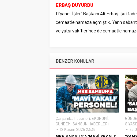
ERBAŞ DUYURDU
Diyanet İşleri Başkanı Ali Erbaş, şu ifad
cemaatle namaza açmıştık. Yarın sabah
ve yatsı vakitlerinde de cemaatle namaza
BENZER KONULAR
Çarşamba haberleri
,
EKONOMİ
,
GÜND
GÜNDEM
,
SAMSUN HABERLERİ
SİYAS
12 Kasım 2025 23:36
25 O
MKE SAMSUN’A ‘MAVİ YAKALI’
‘SAMS