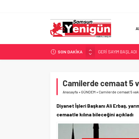
A
SON DAKİKA
GERİ SAYIM BAŞLADI
SAMSUNSPOR’DA HEDE
‘BAFRA’YA YATIRIM YAP
İŞTE FINDIK FİYATI!
Camilerde cemaat 5 v
YÖNETİCİ SEÇERKEN
Anasayfa
»
GÜNDEM
»
Camilerde cemaat 5 vaki
Diyanet İşleri Başkanı Ali Erbaş, yar
cemaatle kılına bileceğini açıkladı