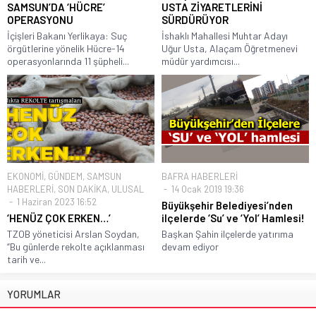
SAMSUN’DA ‘HÜCRE’
USTA ZİYARETLERİNİ
OPERASYONU
SÜRDÜRÜYOR
İçişleri Bakanı Yerlikaya: Suç
İshaklı Mahallesi Muhtar Adayı
örgütlerine yönelik Hücre-14
Uğur Usta, Alaçam Öğretmenevi
operasyonlarında 11 şüpheli...
müdür yardımcısı...
EKONOMİ
,
GÜNDEM
,
SAMSUN
BAFRA HABERLERİ
HABERLERİ
,
SON DAKİKA
,
ULUSAL
14 Ocak 2019 19:36
1 Haziran 2023 16:52
Büyükşehir Belediyesi’nden
‘HENÜZ ÇOK ERKEN…’
ilçelerde ‘Su’ ve ‘Yol’ Hamlesi!
TZOB yöneticisi Arslan Soydan,
Başkan Şahin ilçelerde yatırıma
“Bu günlerde rekolte açıklanması
devam ediyor
tarih ve...
YORUMLAR