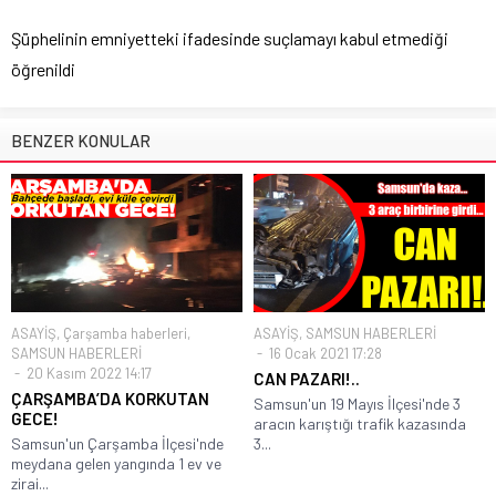
Şüphelinin emniyetteki ifadesinde suçlamayı kabul etmediği
öğrenildi
BENZER KONULAR
ASAYİŞ
,
Çarşamba haberleri
,
ASAYİŞ
,
SAMSUN HABERLERİ
SAMSUN HABERLERİ
16 Ocak 2021 17:28
20 Kasım 2022 14:17
CAN PAZARI!..
ÇARŞAMBA’DA KORKUTAN
Samsun'un 19 Mayıs İlçesi'nde 3
GECE!
aracın karıştığı trafik kazasında
Samsun'un Çarşamba İlçesi'nde
3...
meydana gelen yangında 1 ev ve
zirai...