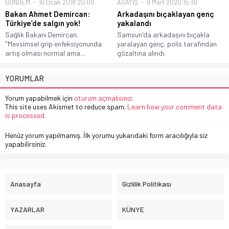
GÜNDEM
16 Ocak 2018 20:09
ASAYİŞ
9 Mart 2020 15:36
Bakan Ahmet Demircan:
Arkadaşını bıçaklayan genç
Türkiye’de salgın yok!
yakalandı
Sağlık Bakanı Demircan,
Samsun'da arkadaşını bıçakla
"Mevsimsel grip enfeksiyonunda
yaralayan genç, polis tarafından
artış olması normal ama...
gözaltına alındı.
YORUMLAR
Yorum yapabilmek için
oturum açmalısınız
.
This site uses Akismet to reduce spam.
Learn how your comment data
is processed.
Henüz yorum yapılmamış. İlk yorumu yukarıdaki form aracılığıyla siz
yapabilirsiniz.
Anasayfa
Gizlilik Politikası
YAZARLAR
KÜNYE