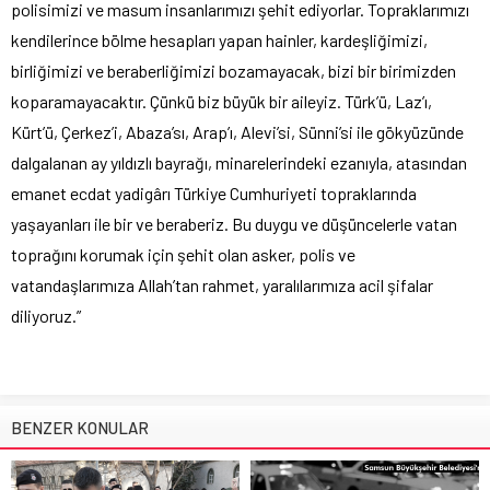
polisimizi ve masum insanlarımızı şehit ediyorlar. Topraklarımızı
kendilerince bölme hesapları yapan hainler, kardeşliğimizi,
birliğimizi ve beraberliğimizi bozamayacak, bizi bir birimizden
koparamayacaktır. Çünkü biz büyük bir aileyiz. Türk’ü, Laz’ı,
Kürt’ü, Çerkez’i, Abaza’sı, Arap’ı, Alevi’si, Sünni’si ile gökyüzünde
dalgalanan ay yıldızlı bayrağı, minarelerindeki ezanıyla, atasından
emanet ecdat yadigârı Türkiye Cumhuriyeti topraklarında
yaşayanları ile bir ve beraberiz. Bu duygu ve düşüncelerle vatan
toprağını korumak için şehit olan asker, polis ve
vatandaşlarımıza Allah’tan rahmet, yaralılarımıza acil şifalar
diliyoruz.”
BENZER KONULAR