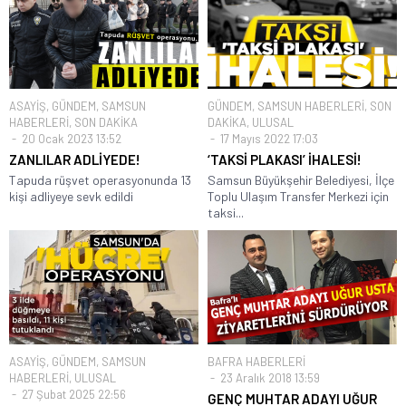
ASAYİŞ
,
GÜNDEM
,
SAMSUN
GÜNDEM
,
SAMSUN HABERLERİ
,
SON
HABERLERİ
,
SON DAKİKA
DAKİKA
,
ULUSAL
20 Ocak 2023 13:52
17 Mayıs 2022 17:03
ZANLILAR ADLİYEDE!
‘TAKSİ PLAKASI’ İHALESİ!
Tapuda rüşvet operasyonunda 13
Samsun Büyükşehir Belediyesi, İlçe
kişi adliyeye sevk edildi
Toplu Ulaşım Transfer Merkezi için
taksi...
ASAYİŞ
,
GÜNDEM
,
SAMSUN
BAFRA HABERLERİ
HABERLERİ
,
ULUSAL
23 Aralık 2018 13:59
27 Şubat 2025 22:56
GENÇ MUHTAR ADAYI UĞUR