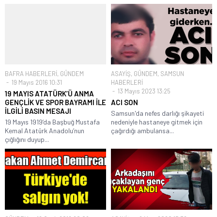
BAFRA HABERLERİ
,
GÜNDEM
ASAYİŞ
,
GÜNDEM
,
SAMSUN
19 Mayıs 2016 10:31
HABERLERİ
13 Mayıs 2023 13:25
19 MAYIS ATATÜRK’Ü ANMA
GENÇLİK VE SPOR BAYRAMI İLE
ACI SON
İLGİLİ BASIN MESAJI
Samsun'da nefes darlığı şikayeti
19 Mayıs 1919’da Başbuğ Mustafa
nedeniyle hastaneye gitmek için
Kemal Atatürk Anadolu’nun
çağırdığı ambulansa...
çığlığını duyup...