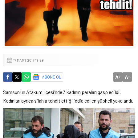
17 MART 2017 19:29
A
A
ABONE OL
+
-
Samsun’un Atakum İlçesi’nde 3 kadının paraları gasp edildi.
Kadınları ayrıca silahla tehdit ettiği iddia edilen şüpheli yakalandı.