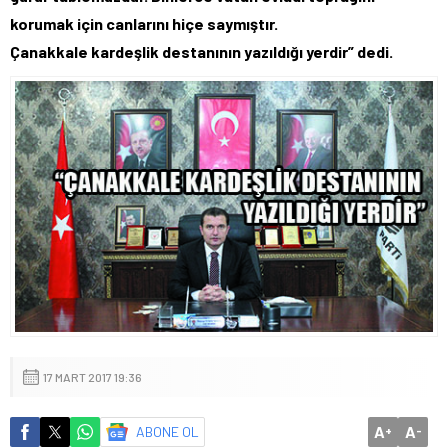
korumak için canlarını hiçe saymıştır.
Çanakkale kardeşlik destanının yazıldığı yerdir” dedi.
17 MART 2017 19:36
A
A
ABONE OL
+
-