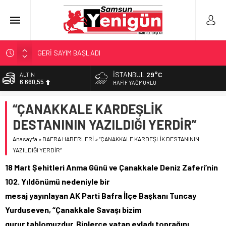
GERİ SAYIM BAŞLADI
SAMSUNSPOR’DA HEDEF 5’İNCİLİK!
İSTANBUL
29°C
ALTIN
6.660,55
‘BAFRA’YA YATIRIM YAPIN!’
HAFIF YAĞMURLU
İŞTE FINDIK FİYATI!
BİST
“ÇANAKKALE KARDEŞLİK
13.779,39
YÖNETİCİ SEÇERKEN YAPILAN EN BÜYÜK HATALAR
DESTANININ YAZILDIĞI YERDİR”
DOLAR
47,7111
Anasayfa
»
BAFRA HABERLERİ
»
“ÇANAKKALE KARDEŞLİK DESTANININ
YAZILDIĞI YERDİR”
EURO
55,1881
18 Mart Şehitleri Anma Günü ve Çanakkale Deniz Zaferi’nin
102. Yıldönümü nedeniyle bir
mesaj yayınlayan AK Parti Bafra İlçe Başkanı Tuncay
Yurduseven, “Çanakkale Savaşı bizim
gurur tablomuzdur. Binlerce vatan evladı toprağını