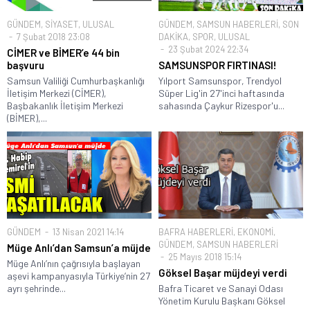
GÜNDEM
,
SİYASET
,
ULUSAL
GÜNDEM
,
SAMSUN HABERLERİ
,
SON
7 Şubat 2018 23:08
DAKİKA
,
SPOR
,
ULUSAL
23 Şubat 2024 22:34
CİMER ve BİMER’e 44 bin
başvuru
SAMSUNSPOR FIRTINASI!
Samsun Valiliği Cumhurbaşkanlığı
Yılport Samsunspor, Trendyol
İletişim Merkezi (CİMER),
Süper Lig'in 27'inci haftasında
Başbakanlık İletişim Merkezi
sahasında Çaykur Rizespor'u...
(BİMER),...
GÜNDEM
13 Nisan 2021 14:14
BAFRA HABERLERİ
,
EKONOMİ
,
GÜNDEM
,
SAMSUN HABERLERİ
Müge Anlı’dan Samsun’a müjde
25 Mayıs 2018 15:14
Müge Anlı’nın çağrısıyla başlayan
Göksel Başar müjdeyi verdi
aşevi kampanyasıyla Türkiye’nin 27
ayrı şehrinde...
Bafra Ticaret ve Sanayi Odası
Yönetim Kurulu Başkanı Göksel