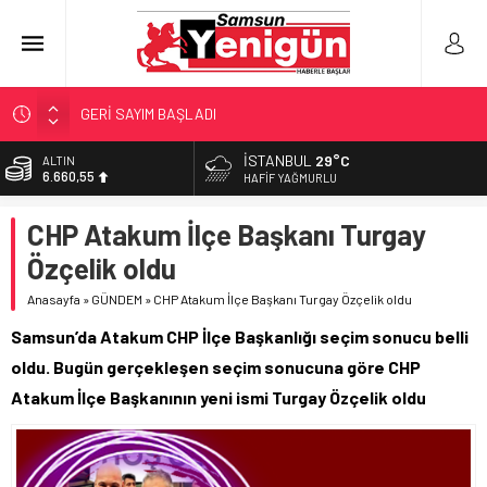
GERİ SAYIM BAŞLADI
SAMSUNSPOR’DA HEDEF 5’İNCİLİK!
İSTANBUL
29°C
ALTIN
6.660,55
‘BAFRA’YA YATIRIM YAPIN!’
HAFIF YAĞMURLU
İŞTE FINDIK FİYATI!
BİST
CHP Atakum İlçe Başkanı Turgay
13.779,39
YÖNETİCİ SEÇERKEN YAPILAN EN BÜYÜK HATALAR
Özçelik oldu
DOLAR
47,7111
Anasayfa
»
GÜNDEM
»
CHP Atakum İlçe Başkanı Turgay Özçelik oldu
EURO
Samsun’da Atakum CHP İlçe Başkanlığı seçim sonucu belli
55,1881
oldu. Bugün gerçekleşen seçim sonucuna göre CHP
Atakum İlçe Başkanının yeni ismi Turgay Özçelik oldu