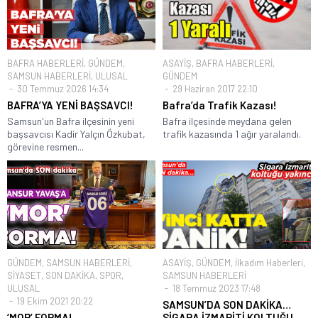
BAFRA HABERLERİ
,
GÜNDEM
,
ASAYİŞ
,
BAFRA HABERLERİ
,
SAMSUN HABERLERİ
,
ULUSAL
GÜNDEM
30 Temmuz 2026 14:34
29 Haziran 2017 22:10
BAFRA’YA YENİ BAŞSAVCI!
Bafra’da Trafik Kazası!
Samsun'un Bafra ilçesinin yeni
Bafra ilçesinde meydana gelen
başsavcısı Kadir Yalçın Özkubat,
trafik kazasında 1 ağır yaralandı.
görevine resmen...
GÜNDEM
,
SAMSUN HABERLERİ
,
ASAYİŞ
,
GÜNDEM
,
İlkadım Haberleri
,
SİYASET
,
SON DAKİKA
,
SPOR
,
SAMSUN HABERLERİ
ULUSAL
18 Temmuz 2023 17:48
19 Ekim 2021 20:22
SAMSUN’DA SON DAKİKA…
‘MOR’ FORMA!
SİGARA İZMARİTİ KOLTUĞU