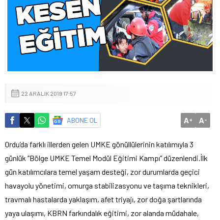
22 ARALIK 2019 17:57
A
A
ABONE OL
+
-
Ordu’da farklı illerden gelen UMKE gönüllülerinin katılımıyla 3
günlük “Bölge UMKE Temel Modül Eğitimi Kampı” düzenlendi.İlk
gün katılımcılara temel yaşam desteği, zor durumlarda geçici
havayolu yönetimi, omurga stabilizasyonu ve taşıma teknikleri,
travmalı hastalarda yaklaşım, afet triyajı, zor doğa şartlarında
yaya ulaşımı, KBRN farkındalık eğitimi, zor alanda müdahale,