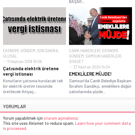
BAŞAR...
EKONOMİ
,
GÜNDEM
,
SON DAKİKA
,
CANİK HABERLERİ
,
EKONOMİ
,
ULUSAL
GÜNDEM
,
SAMSUN HABERLERİ
,
11 Haziran 2018 16:06
SİYASET
27 Haziran 2024 14:34
Çatısında elektrik üretene
vergi istisnası
EMEKLİLERE MÜJDE!
Konutların çatısına kurulacak tek
Samsun'da Canik Belediye Başkanı
bir elektrik üretim tesisinde
İbrahim Sandıkçı, emeklilere düğün
üretilecek ihtiyaç...
salonlarında yüzde...
YORUMLAR
Yorum yapabilmek için
oturum açmalısınız
.
This site uses Akismet to reduce spam.
Learn how your comment data
is processed.