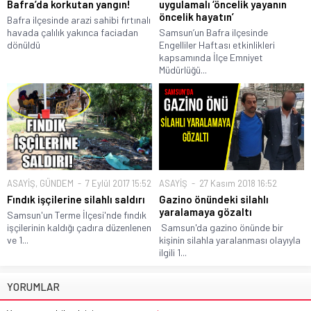
Bafra’da korkutan yangın!
uygulamalı ‘öncelik yayanın
öncelik hayatın’
Bafra ilçesinde arazi sahibi fırtınalı
havada çalılık yakınca faciadan
Samsun’un Bafra ilçesinde
dönüldü
Engelliler Haftası etkinlikleri
kapsamında İlçe Emniyet
Müdürlüğü...
ASAYİŞ
,
GÜNDEM
7 Eylül 2017 15:52
ASAYİŞ
27 Kasım 2018 16:52
Fındık işçilerine silahlı saldırı
Gazino önündeki silahlı
yaralamaya gözaltı
Samsun'un Terme İlçesi'nde fındık
işçilerinin kaldığı çadıra düzenlenen
Samsun'da gazino önünde bir
ve 1...
kişinin silahla yaralanması olayıyla
ilgili 1...
YORUMLAR