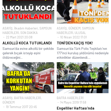
ASAYİŞ
,
İlkadım Haberleri
,
SAMSUN
ASAYİŞ
,
GÜNDEM
,
SAMSUN
HABERLERİ
,
SON DAKİKA
HABERLERİ
,
ULUSAL
22 Mart 2021 20:08
10 Nisan 2022 17:01
ALKOLLÜ KOCA TUTUKLANDI
TONİ’DEN KAÇIŞ YOK!
Samsun'da evine alkollü bir şekilde
Samsun'da Türk Polis Teşkilatı'nın
gelerek bıçak isteyip eşini
177'inci kuruluş yıldönümü nedeniyle
öldüreceğini...
etkinlikler düzenlendi....
ASAYİŞ
,
BAFRA HABERLERİ
,
BAFRA HABERLERİ
GÜNDEM
14 Mayıs 2019 17:58
19 Temmuz 2017 20:45
Engelliler Haftası’nda