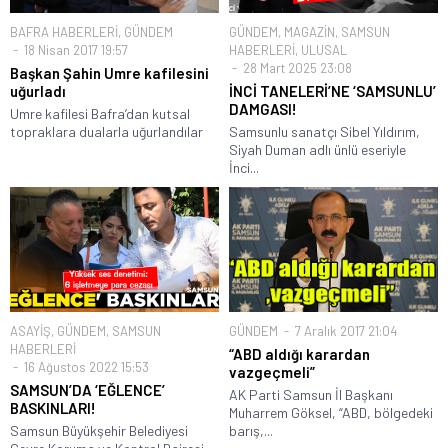
BAFRA HABERLERİ
,
GÜNDEM
GÜNDEM
,
MAGAZİN
,
SAMSUN
18 Nisan 2017 19:57
HABERLERİ
,
ULUSAL
28 Mart 2025 23:08
Başkan Şahin Umre kafilesini
uğurladı
İNCİ TANELERİ’NE ‘SAMSUNLU’
DAMGASI!
Umre kafilesi Bafra’dan kutsal
topraklara dualarla uğurlandılar
Samsunlu sanatçı Sibel Yıldırım,
Siyah Duman adlı ünlü eseriyle
İnci...
ASAYİŞ
,
GÜNDEM
,
SAMSUN
GÜNDEM
7 Aralık 2017 21:04
HABERLERİ
“ABD aldığı karardan
16 Ağustos 2022 15:53
vazgeçmeli”
SAMSUN’DA ‘EĞLENCE’
AK Parti Samsun İl Başkanı
BASKINLARI!
Muharrem Göksel, “ABD, bölgedeki
Samsun Büyükşehir Belediyesi
barış,...