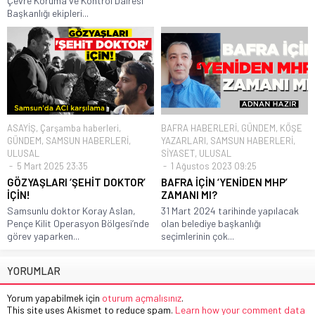
Çevre Koruma ve Kontrol Dairesi
Başkanlığı ekipleri...
ASAYİŞ
,
Çarşamba haberleri
,
BAFRA HABERLERİ
,
GÜNDEM
,
KÖŞE
GÜNDEM
,
SAMSUN HABERLERİ
,
YAZARLARI
,
SAMSUN HABERLERİ
,
ULUSAL
SİYASET
,
ULUSAL
5 Mart 2025 23:35
1 Ağustos 2023 09:25
GÖZYAŞLARI ‘ŞEHİT DOKTOR’
BAFRA İÇİN ‘YENİDEN MHP’
İÇİN!
ZAMANI MI?
Samsunlu doktor Koray Aslan,
31 Mart 2024 tarihinde yapılacak
Pençe Kilit Operasyon Bölgesi’nde
olan belediye başkanlığı
görev yaparken...
seçimlerinin çok...
YORUMLAR
Yorum yapabilmek için
oturum açmalısınız
.
This site uses Akismet to reduce spam.
Learn how your comment data