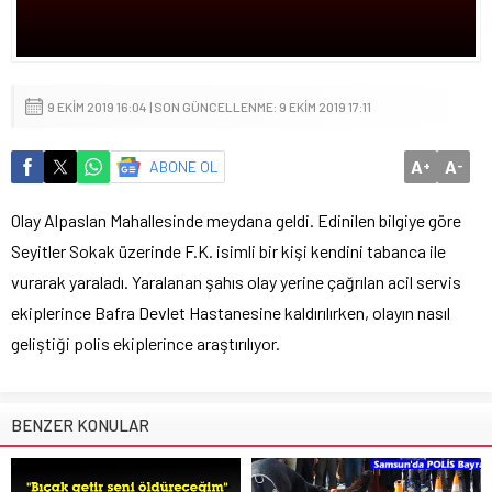
9 EKIM 2019 16:04 | SON GÜNCELLENME: 9 EKIM 2019 17:11
A
A
ABONE OL
+
-
Olay Alpaslan Mahallesinde meydana geldi. Edinilen bilgiye göre
Seyitler Sokak üzerinde F.K. isimli bir kişi kendini tabanca ile
vurarak yaraladı. Yaralanan şahıs olay yerine çağrılan acil servis
ekiplerince Bafra Devlet Hastanesine kaldırılırken, olayın nasıl
geliştiği polis ekiplerince araştırılıyor.
BENZER KONULAR