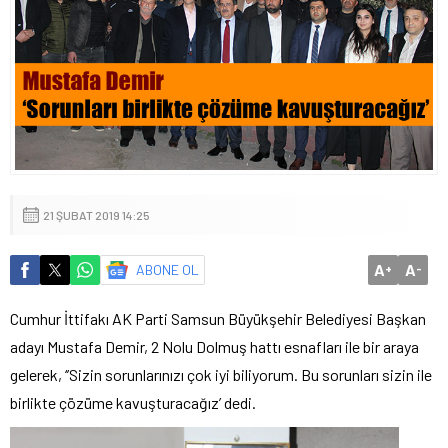
21 ŞUBAT 2019 14:25
A
A
ABONE OL
+
-
Cumhur İttifakı AK Parti Samsun Büyükşehir Belediyesi Başkan
adayı Mustafa Demir, 2 Nolu Dolmuş hattı esnafları ile bir araya
gelerek, ‘’Sizin sorunlarınızı çok iyi biliyorum. Bu sorunları sizin ile
birlikte çözüme kavuşturacağız’ dedi.