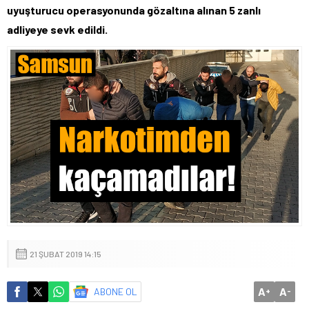
uyuşturucu operasyonunda gözaltına alınan 5 zanlı
adliyeye sevk edildi.
21 ŞUBAT 2019 14:15
A
A
ABONE OL
+
-