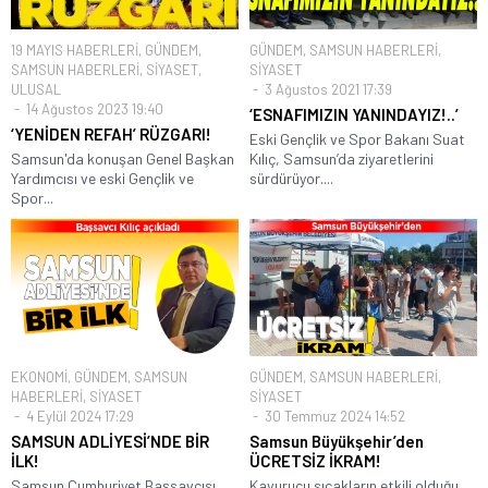
19 MAYIS HABERLERİ
,
GÜNDEM
,
GÜNDEM
,
SAMSUN HABERLERİ
,
SAMSUN HABERLERİ
,
SİYASET
,
SİYASET
ULUSAL
3 Ağustos 2021 17:39
14 Ağustos 2023 19:40
‘ESNAFIMIZIN YANINDAYIZ!..’
‘YENİDEN REFAH’ RÜZGARI!
Eski Gençlik ve Spor Bakanı Suat
Samsun'da konuşan Genel Başkan
Kılıç, Samsun’da ziyaretlerini
Yardımcısı ve eski Gençlik ve
sürdürüyor....
Spor...
EKONOMİ
,
GÜNDEM
,
SAMSUN
GÜNDEM
,
SAMSUN HABERLERİ
,
HABERLERİ
,
SİYASET
SİYASET
4 Eylül 2024 17:29
30 Temmuz 2024 14:52
SAMSUN ADLİYESİ’NDE BİR
Samsun Büyükşehir’den
İLK!
ÜCRETSİZ İKRAM!
Samsun Cumhuriyet Başsavcısı
Kavurucu sıcakların etkili olduğu