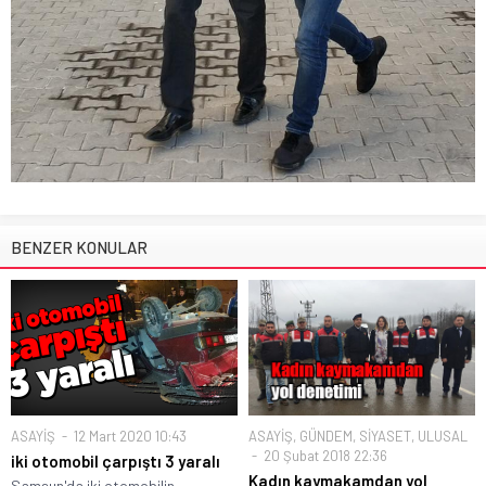
BENZER KONULAR
ASAYİŞ
12 Mart 2020 10:43
ASAYİŞ
,
GÜNDEM
,
SİYASET
,
ULUSAL
20 Şubat 2018 22:36
iki otomobil çarpıştı 3 yaralı
Kadın kaymakamdan yol
Samsun'da iki otomobilin