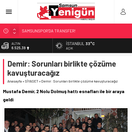
SAMSUNSPOR’DA TRANSFER!
ALAÇAM’A ‘DEV’ YATIRIM!
İSTANBUL
33°C
BİST
13.788,73
RAPÇİ KESKİN GÖZALTINDA!
AÇIK
‘HER PROJE GELECEĞE MİRAS!’
DOLAR
Demir: Sorunları birlikte çözüme
47,5954
İŞTE FINDIK FİYATI!
kavuşturacağız
EURO
55,0690
Anasayfa
»
SİYASET
»
Demir: Sorunları birlikte çözüme kavuşturacağız
ALTIN
Mustafa Demir, 2 Nolu Dolmuş hattı esnafları ile bir araya
6.525,39
geldi