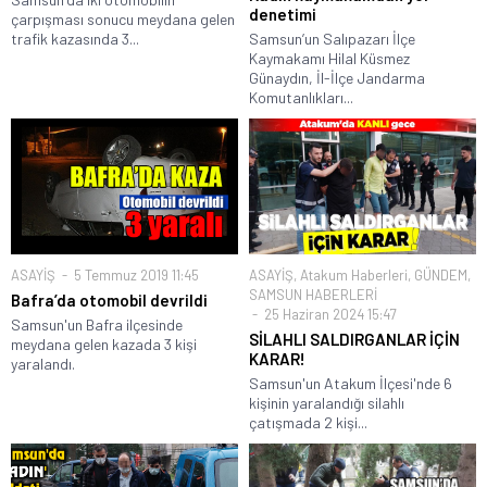
denetimi
çarpışması sonucu meydana gelen
trafik kazasında 3...
Samsun’un Salıpazarı İlçe
Kaymakamı Hilal Küsmez
Günaydın, İl-İlçe Jandarma
Komutanlıkları...
ASAYİŞ
5 Temmuz 2019 11:45
ASAYİŞ
,
Atakum Haberleri
,
GÜNDEM
,
SAMSUN HABERLERİ
Bafra’da otomobil devrildi
25 Haziran 2024 15:47
Samsun'un Bafra ilçesinde
SİLAHLI SALDIRGANLAR İÇİN
meydana gelen kazada 3 kişi
KARAR!
yaralandı.
Samsun'un Atakum İlçesi'nde 6
kişinin yaralandığı silahlı
çatışmada 2 kişi...