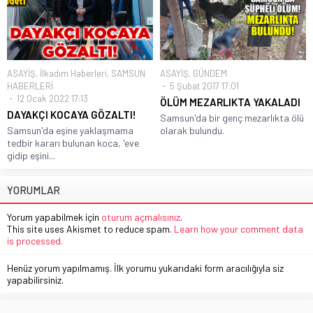
ASAYİŞ
,
İlkadım Haberleri
,
SAMSUN
ASAYİŞ
,
GÜNDEM
HABERLERİ
5 Şubat 2017 17:01
12 Ocak 2022 17:13
ÖLÜM MEZARLIKTA YAKALADI
DAYAKÇI KOCAYA GÖZALTI!
Samsun'da bir genç mezarlıkta ölü
Samsun'da eşine yaklaşmama
olarak bulundu.
tedbir kararı bulunan koca, 'eve
gidip eşini...
YORUMLAR
Yorum yapabilmek için
oturum açmalısınız
.
This site uses Akismet to reduce spam.
Learn how your comment data
is processed.
Henüz yorum yapılmamış. İlk yorumu yukarıdaki form aracılığıyla siz
yapabilirsiniz.