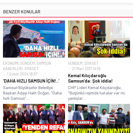
BENZER KONULAR
EKONOMİ
,
GÜNDEM
,
SAMSUN
GÜNDEM
,
SİYASET
HABERLERİ
,
SİYASET
21 Mart 2017 14:19
1 Şubat 2024 18:57
Kemal Kılıçdaroğlu
‘DAHA HIZLI SAMSUN İÇİN!..’
Samsun’da: Şok iddia!
Samsun Büyükşehir Belediye
CHP Lideri Kemal Kılıçdaroğlu,
Başkan Adayı Halit Doğan, "Daha
"Bugünkü rejimde hatalar var mı,
hızlı Samsun”...
yanlışlar...