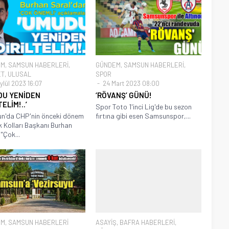
EM
,
SAMSUN HABERLERİ
,
GÜNDEM
,
SAMSUN HABERLERİ
,
ET
,
ULUSAL
SPOR
ylül 2023 16:07
24 Mart 2023 08:00
DU YENİDEN
‘RÖVANŞ’ GÜNÜ!
TELİM!..’
Spor Toto 1'inci Lig'de bu sezon
n'da CHP'nin önceki dönem
fırtına gibi esen Samsunspor,...
k Kolları Başkanı Burhan
"Çok...
EM
,
SAMSUN HABERLERİ
ASAYİŞ
,
BAFRA HABERLERİ
,