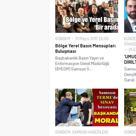
GÜNDEM
21 Mayıs 2017 22:00
GÜND
SİYAS
Bölge Yerel Basın Mensupları
25 E
Buluşması
‘UMU
Başbakanlık Basın Yayın ve
DİRİL
Enformasyon Genel Müdürlüğü
(BYEGM) Samsun İl...
Samsu
Gençli
Saral, 
GÜNDEM
,
SAMSUN HABERLERİ
,
GÜND