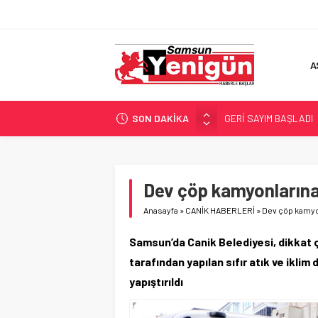
A
SON DAKİKA
GERİ SAYIM BAŞLADI
SAMSUNSPOR’DA HEDE
‘BAFRA’YA YATIRIM YAP
İŞTE FINDIK FİYATI!
Dev çöp kamyonların
YÖNETİCİ SEÇERKEN
Anasayfa
»
CANİK HABERLERİ
»
Dev çöp kamyo
Samsun’da Canik Belediyesi, dikkat ç
tarafından yapılan sıfır atık ve iklim 
yapıştırıldı