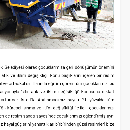
nik Belediyesi olarak çocuklarımıza geri dönüşümün önemini
r atık ve iklim değişikliği’ konu başlıklarını içeren bir resim
l ve ortaokul sınıflarında eğitim gören tüm çocuklarımızı bu
syonuyla ‘sıfır atık ve iklim değişikliği’ konusuna dikkat
ı arttırmak istedik. Asıl amacımız buydu. 21. yüzyılda tüm
ği, küresel ısınma ve iklim değişikliği ile ilgili çocuklarımızı
en de resim sanatı sayesinde çocuklarımızı eğlendirmiş aynı
ayal güçlerini yansıttıkları birbirinden güzel resimleri bize