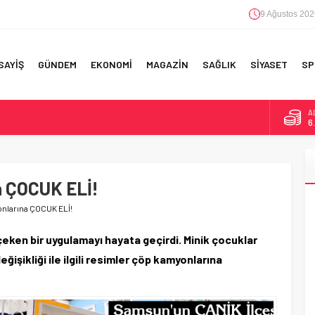
9 Ağustos 202
SAYİŞ
GÜNDEM
EKONOMİ
MAGAZİN
SAĞLIK
SİYASET
SP
A
6
F 5’İNCİLİK!
B
1
IN!’
a ÇOCUK ELİ!
D
47
 YAPILAN EN BÜYÜK HATALAR
nlarına ÇOCUK ELİ!
E
5
eken bir uygulamayı hayata geçirdi. Minik çocuklar
değişikliği ile ilgili resimler çöp kamyonlarına