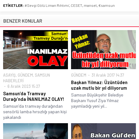
ETİKETLER:
#Sevgi Gölü Liman Rıhtımı'
,
CESET
,
manset
,
€samsun
BENZER KONULAR
ASAYİŞ
,
GÜNDEM
,
SAMSUN
GÜNDEM
31 Aralık 2017 14:37
HABERLERİ
Başkan Yılmaz: Üzüntüden
6 Aralık 2023 15:27
uzak mutlu bir yıl diliyorum
Samsun’da Tramvay
Samsun Büyükşehir Belediye
Durağı’nda İNANILMAZ OLAY!
Başkanı Yusuf Ziya Yılmaz
Samsun'da tramvay durağından
yayımladığı yeni yıl...
sensörlü lamba hırsızlığı yapan kişi
yakalandı