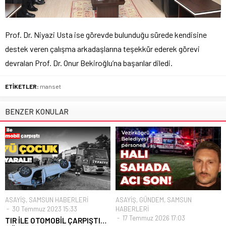
Prof. Dr. Niyazi Usta ise görevde bulunduğu sürede kendisine
destek veren çalışma arkadaşlarına teşekkür ederek görevi
devralan Prof. Dr. Onur Bekiroğlu’na başarılar diledi.
ETİKETLER:
manset
BENZER KONULAR
ASAYİŞ
,
SAMSUN HABERLERİ
ASAYİŞ
,
GÜNDEM
,
SAMSUN
30 Temmuz 2023 15:33
HABERLERİ
17 Temmuz 2026 17:03
TIR İLE OTOMOBİL ÇARPIŞTI…