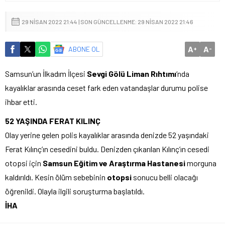
29 NISAN 2022 21:44 | SON GÜNCELLENME: 29 NISAN 2022 21:46
A
A
ABONE OL
+
-
Samsun’un İlkadım İlçesi
Sevgi Gölü Liman Rıhtımı
‘nda
kayalıklar arasında ceset fark eden vatandaşlar durumu polise
ihbar etti.
52 YAŞINDA FERAT KILINÇ
Olay yerine gelen polis kayalıklar arasında denizde 52 yaşındaki
Ferat Kılınç’ın cesedini buldu. Denizden çıkarılan Kılınç’ın cesedi
otopsi için
Samsun Eğitim ve Araştırma Hastanesi
morguna
kaldırıldı. Kesin ölüm sebebinin
otopsi
sonucu belli olacağı
öğrenildi. Olayla ilgili soruşturma başlatıldı.
İHA