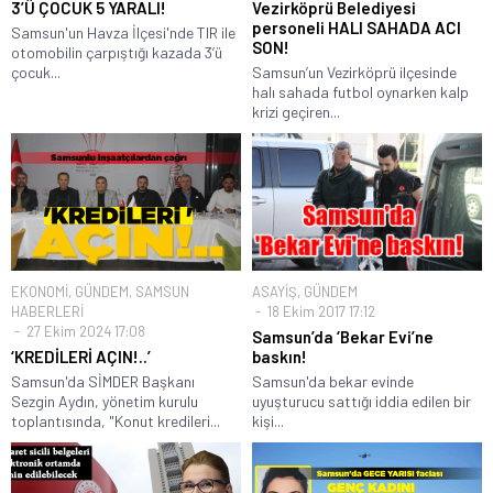
3’Ü ÇOCUK 5 YARALI!
Vezirköprü Belediyesi
personeli HALI SAHADA ACI
Samsun'un Havza İlçesi'nde TIR ile
SON!
otomobilin çarpıştığı kazada 3’ü
çocuk...
Samsun’un Vezirköprü ilçesinde
halı sahada futbol oynarken kalp
krizi geçiren...
EKONOMİ
,
GÜNDEM
,
SAMSUN
ASAYİŞ
,
GÜNDEM
HABERLERİ
18 Ekim 2017 17:12
27 Ekim 2024 17:08
Samsun’da ‘Bekar Evi’ne
‘KREDİLERİ AÇIN!..’
baskın!
Samsun'da SİMDER Başkanı
Samsun'da bekar evinde
Sezgin Aydın, yönetim kurulu
uyuşturucu sattığı iddia edilen bir
toplantısında, "Konut kredileri...
kişi...