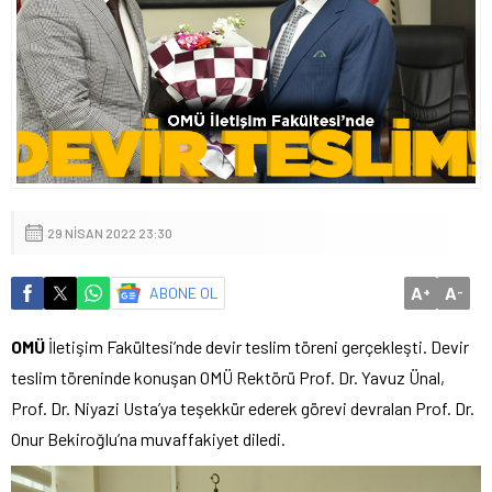
29 NISAN 2022 23:30
A
A
ABONE OL
+
-
OMÜ
İletişim Fakültesi’nde devir teslim töreni gerçekleşti. Devir
teslim töreninde konuşan OMÜ Rektörü Prof. Dr. Yavuz Ünal,
Prof. Dr. Niyazi Usta’ya teşekkür ederek görevi devralan Prof. Dr.
Onur Bekiroğlu’na muvaffakiyet diledi.