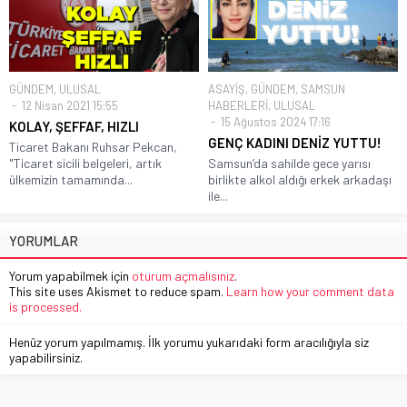
GÜNDEM
,
ULUSAL
ASAYİŞ
,
GÜNDEM
,
SAMSUN
12 Nisan 2021 15:55
HABERLERİ
,
ULUSAL
15 Ağustos 2024 17:16
KOLAY, ŞEFFAF, HIZLI
GENÇ KADINI DENİZ YUTTU!
Ticaret Bakanı Ruhsar Pekcan,
"Ticaret sicili belgeleri, artık
Samsun’da sahilde gece yarısı
ülkemizin tamamında...
birlikte alkol aldığı erkek arkadaşı
ile...
YORUMLAR
Yorum yapabilmek için
oturum açmalısınız
.
This site uses Akismet to reduce spam.
Learn how your comment data
is processed.
Henüz yorum yapılmamış. İlk yorumu yukarıdaki form aracılığıyla siz
yapabilirsiniz.