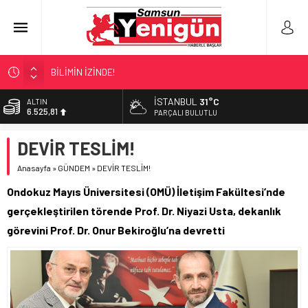
BİLİMİN İZİNDE!
TIR’A ‘ZEHİR’ BASKINI!
İSTANBUL
31°C
ALTIN
6.525,81
FECİ SON!
PARÇALI BULUTLU
UÇURUMDA CAN PAZARI!
BİST
DEVİR TESLİM!
13.703,13
SAMSUN YANACAK!
Anasayfa
»
GÜNDEM
»
DEVİR TESLİM!
DOLAR
47,5932
Ondokuz Mayıs Üniversitesi (OMÜ) İletişim Fakültesi’nde
EURO
gerçekleştirilen törende Prof. Dr. Niyazi Usta, dekanlık
55,0919
görevini Prof. Dr. Onur Bekiroğlu’na devretti