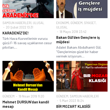
SAMSUN HABERLERİ
,
ULUSAL
EKONOMİ
,
GÜNDEM
,
SİYASET
,
20 Şubat 2022 13:31
ULUSAL
18 Mayıs 2018 23:42
KARADENİZ’DE!
Bakan Gül’den Gençlere iş
Türk Hava Kuvvetlerinin vurucu
müjdesi
gücü F-16 savaş uçaklarının cesur
pilotları,...
Adalet Bakanı Abdulhamit Gül,
"Gençlerimize güzel bir haber
vermek istiyorum....
GÜNDEM
19 Nisan 2019 11:20
GÜNDEM
,
SAMSUN HABERLERİ
5 Mart 2023 16:24
Mehmet DURSUN’dan kandil
mesajı
BİR MOZART KLASİĞİ