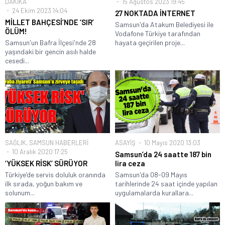
DAKİKA
15 Ağustos 2023 19:45
24 Ekim 2023 14:04
27 NOKTADA İNTERNET
MİLLET BAHÇESİ’NDE ‘SIR’
Samsun'da Atakum Belediyesi ile
ÖLÜM!
Vodafone Türkiye tarafından
Samsun'un Bafra İlçesi'nde 28
hayata geçirilen proje...
yaşındaki bir gencin asılı halde
cesedi...
SAĞLIK
,
SAMSUN HABERLERİ
ASAYİŞ
10 Mayıs 2020 13:03
10 Aralık 2020 17:25
Samsun’da 24 saatte 187 bin
‘YÜKSEK RİSK’ SÜRÜYOR
lira ceza
Türkiye’de servis doluluk oranında
Samsun'da 08-09 Mayıs
ilk sırada, yoğun bakım ve
tarihlerinde 24 saat içinde yapılan
solunum...
uygulamalarda kurallara...