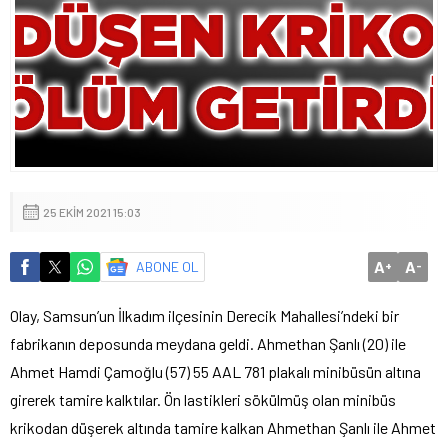
25 EKIM 2021 15:03
A
A
ABONE OL
+
-
Olay, Samsun’un İlkadım ilçesinin Derecik Mahallesi’ndeki bir
fabrikanın deposunda meydana geldi. Ahmethan Şanlı (20) ile
Ahmet Hamdi Çamoğlu (57) 55 AAL 781 plakalı minibüsün altına
girerek tamire kalktılar. Ön lastikleri sökülmüş olan minibüs
krikodan düşerek altında tamire kalkan Ahmethan Şanlı ile Ahmet