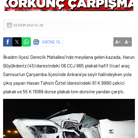
25 EKIM 2021 14:38
A
A
ABONE OL
+
-
İlkadım ilçesi Derecik Mahallesi’nde meydana gelen kazada, Harun
Büyükdeniz (41) idaresindeki 06 CCJ 965 plakalı hafif ticari araç
Samsun’un Çarşamba ilçesinde Ankara’ya seyir halindeyken yola
çıkış yapan Hasan Tahsin Öztel idaresindeki 61 K 9990 çekici
plakalı ve 55 K 11089 dorse plakalı tırın dorsine yandan çarptı.