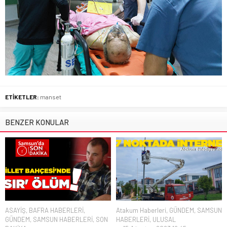
ETİKETLER:
manset
BENZER KONULAR
ASAYİŞ
,
BAFRA HABERLERİ
,
Atakum Haberleri
,
GÜNDEM
,
SAMSUN
GÜNDEM
,
SAMSUN HABERLERİ
,
SON
HABERLERİ
,
ULUSAL