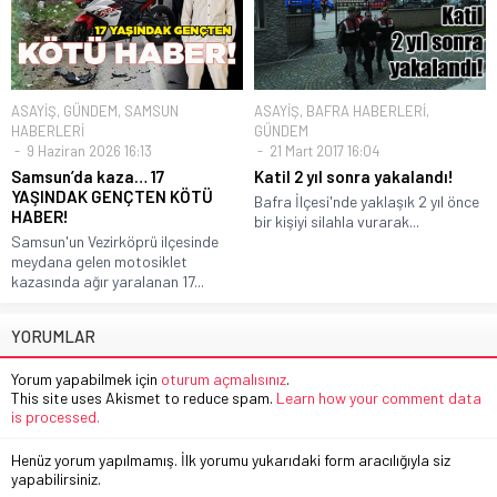
ASAYİŞ
,
GÜNDEM
,
SAMSUN
ASAYİŞ
,
BAFRA HABERLERİ
,
HABERLERİ
GÜNDEM
9 Haziran 2026 16:13
21 Mart 2017 16:04
Samsun’da kaza… 17
Katil 2 yıl sonra yakalandı!
YAŞINDAK GENÇTEN KÖTÜ
Bafra İlçesi'nde yaklaşık 2 yıl önce
HABER!
bir kişiyi silahla vurarak...
Samsun'un Vezirköprü ilçesinde
meydana gelen motosiklet
kazasında ağır yaralanan 17...
YORUMLAR
Yorum yapabilmek için
oturum açmalısınız
.
This site uses Akismet to reduce spam.
Learn how your comment data
is processed.
Henüz yorum yapılmamış. İlk yorumu yukarıdaki form aracılığıyla siz
yapabilirsiniz.