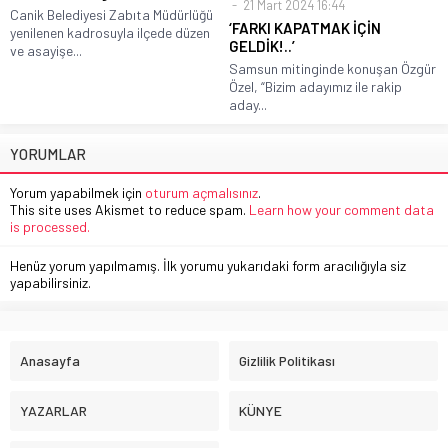
21 Mart 2024 16:44
Canik Belediyesi Zabıta Müdürlüğü
‘FARKI KAPATMAK İÇİN
yenilenen kadrosuyla ilçede düzen
GELDİK!..’
ve asayişe...
Samsun mitinginde konuşan Özgür
Özel, “Bizim adayımız ile rakip
aday...
YORUMLAR
Yorum yapabilmek için
oturum açmalısınız
.
This site uses Akismet to reduce spam.
Learn how your comment data
is processed.
Henüz yorum yapılmamış. İlk yorumu yukarıdaki form aracılığıyla siz
yapabilirsiniz.
Anasayfa
Gizlilik Politikası
YAZARLAR
KÜNYE