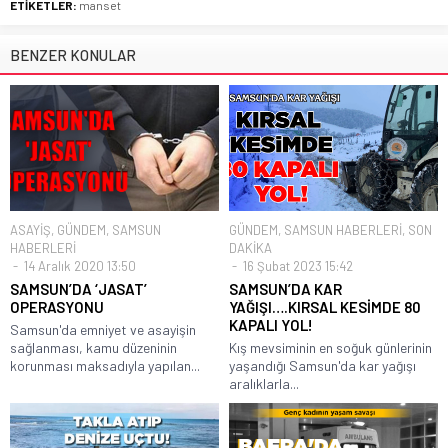
ETİKETLER:
manset
BENZER KONULAR
ASAYİŞ
,
GÜNDEM
,
SAMSUN
GÜNDEM
,
SAMSUN HABERLERİ
,
SON
HABERLERİ
DAKİKA
14 Aralık 2020 13:50
16 Şubat 2023 15:42
SAMSUN’DA ‘JASAT’
SAMSUN’DA KAR
OPERASYONU
YAĞIŞI….KIRSAL KESİMDE 80
KAPALI YOL!
Samsun'da emniyet ve asayişin
sağlanması, kamu düzeninin
Kış mevsiminin en soğuk günlerinin
korunması maksadıyla yapılan...
yaşandığı Samsun'da kar yağışı
aralıklarla...