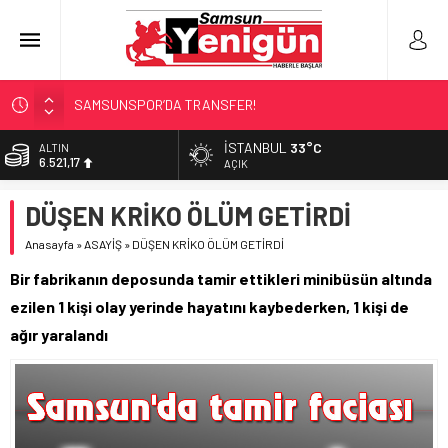
SAMSUNSPOR’DA TRANSFER!
ALAÇAM’A ‘DEV’ YATIRIM!
İSTANBUL
33°C
ALTIN
6.521,17
RAPÇİ KESKİN GÖZALTINDA!
AÇIK
‘HER PROJE GELECEĞE MİRAS!’
BİST
DÜŞEN KRİKO ÖLÜM GETİRDİ
13.685,30
İŞTE FINDIK FİYATI!
Anasayfa
»
ASAYİŞ
»
DÜŞEN KRİKO ÖLÜM GETİRDİ
DOLAR
47,5953
Bir fabrikanın deposunda tamir ettikleri minibüsün altında
EURO
ezilen 1 kişi olay yerinde hayatını kaybederken, 1 kişi de
55,0659
ağır yaralandı