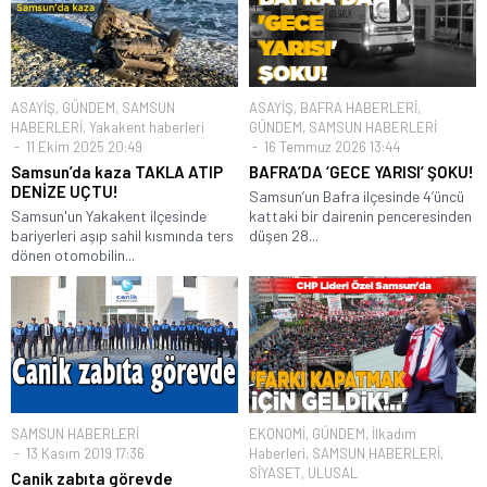
ASAYİŞ
,
GÜNDEM
,
SAMSUN
ASAYİŞ
,
BAFRA HABERLERİ
,
HABERLERİ
,
Yakakent haberleri
GÜNDEM
,
SAMSUN HABERLERİ
11 Ekim 2025 20:49
16 Temmuz 2026 13:44
Samsun’da kaza TAKLA ATIP
BAFRA’DA ‘GECE YARISI’ ŞOKU!
DENİZE UÇTU!
Samsun’un Bafra ilçesinde 4’üncü
Samsun'un Yakakent ilçesinde
kattaki bir dairenin penceresinden
bariyerleri aşıp sahil kısmında ters
düşen 28...
dönen otomobilin...
SAMSUN HABERLERİ
EKONOMİ
,
GÜNDEM
,
İlkadım
13 Kasım 2019 17:36
Haberleri
,
SAMSUN HABERLERİ
,
SİYASET
,
ULUSAL
Canik zabıta görevde