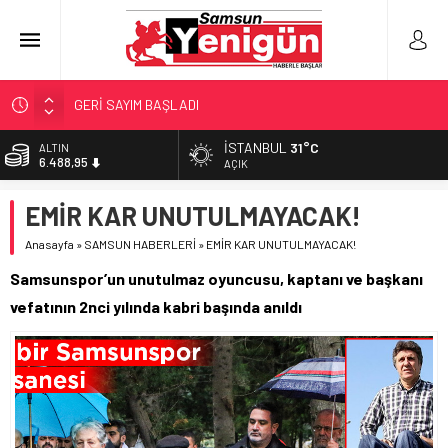
GERİ SAYIM BAŞLADI
SAMSUNSPOR’DA HEDEF 5’İNCİLİK!
İSTANBUL
31°C
ALTIN
6.488,95
‘BAFRA’YA YATIRIM YAPIN!’
AÇIK
İŞTE FINDIK FİYATI!
BİST
EMİR KAR UNUTULMAYACAK!
13.798,82
YÖNETİCİ SEÇERKEN YAPILAN EN BÜYÜK HATALAR
Anasayfa
»
SAMSUN HABERLERİ
»
EMİR KAR UNUTULMAYACAK!
DOLAR
47,5939
Samsunspor’un unutulmaz oyuncusu, kaptanı ve başkanı
EURO
vefatının 2nci yılında kabri başında anıldı
54,9646