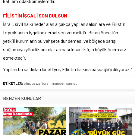
katliam odaklı bir eylemdir.
FİLİSTİN İŞGALİ SON BULSUN
İsrail, sivil halkı hedef alan alçakça yapılan saldırılara ve Filistin
topraklarının işgaline derhal son vermelidir. Bir an önce tüm
yetkili kurumların bu vahşete dur demesi ve bölgede barışı
sağlamaya yönelik adımlar atması insanlık için büyük önem arz
etmektedir.
Yapılan bu saldırıları lanetliyor, Filistin halkına başsağlığı diliyoruz.”
ETİKETLER:
chp
,
gazze
,
israil
,
manset
,
samsun
BENZER KONULAR