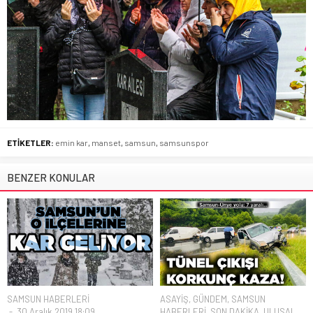
ETİKETLER:
emin kar
,
manset
,
samsun
,
samsunspor
BENZER KONULAR
SAMSUN HABERLERİ
ASAYİŞ
,
GÜNDEM
,
SAMSUN
30 Aralık 2019 18:09
HABERLERİ
,
SON DAKİKA
,
ULUSAL