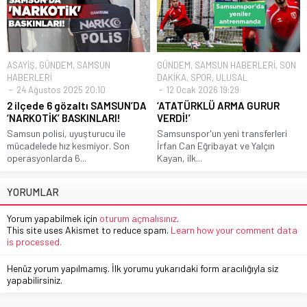
ASAYİŞ
,
GÜNDEM
,
SAMSUN
GÜNDEM
,
SAMSUN HABERLERİ
,
SON
HABERLERİ
DAKİKA
,
SPOR
,
ULUSAL
24 Ağustos 2025 20:10
12 Ocak 2026 19:29
2 ilçede 6 gözaltı SAMSUN’DA
‘ATATÜRKLÜ ARMA GURUR
‘NARKOTİK’ BASKINLARI!
VERDİ!’
Samsun polisi, uyuşturucu ile
Samsunspor'un yeni transferleri
mücadelede hız kesmiyor. Son
İrfan Can Eğribayat ve Yalçın
operasyonlarda 6...
Kayan, ilk...
YORUMLAR
Yorum yapabilmek için
oturum açmalısınız
.
This site uses Akismet to reduce spam.
Learn how your comment data
is processed.
Henüz yorum yapılmamış. İlk yorumu yukarıdaki form aracılığıyla siz
yapabilirsiniz.