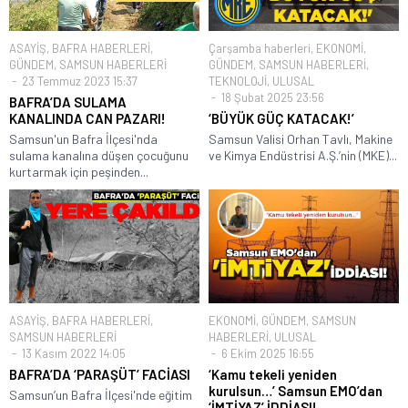
ASAYİŞ
,
BAFRA HABERLERİ
,
Çarşamba haberleri
,
EKONOMİ
,
GÜNDEM
,
SAMSUN HABERLERİ
GÜNDEM
,
SAMSUN HABERLERİ
,
23 Temmuz 2023 15:37
TEKNOLOJİ
,
ULUSAL
18 Şubat 2025 23:56
BAFRA’DA SULAMA
KANALINDA CAN PAZARI!
‘BÜYÜK GÜÇ KATACAK!’
Samsun'un Bafra İlçesi'nda
Samsun Valisi Orhan Tavlı, Makine
sulama kanalına düşen çocuğunu
ve Kimya Endüstrisi A.Ş.’nin (MKE)...
kurtarmak için peşinden...
ASAYİŞ
,
BAFRA HABERLERİ
,
EKONOMİ
,
GÜNDEM
,
SAMSUN
SAMSUN HABERLERİ
HABERLERİ
,
ULUSAL
13 Kasım 2022 14:05
6 Ekim 2025 16:55
BAFRA’DA ‘PARAŞÜT’ FACİASI
‘Kamu tekeli yeniden
kurulsun…’ Samsun EMO’dan
Samsun’un Bafra İlçesi'nde eğitim
‘İMTİYAZ’ İDDİASI!