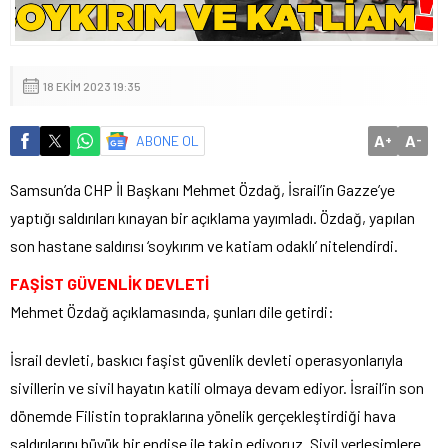
18 EKIM 2023 19:35
A
A
ABONE OL
+
-
Samsun’da CHP İl Başkanı Mehmet Özdağ, İsrail’in Gazze’ye
yaptığı saldırıları kınayan bir açıklama yayımladı. Özdağ, yapılan
son hastane saldırısı ‘soykırım ve katiam odaklı’ nitelendirdi.
FAŞİST GÜVENLİK DEVLETİ
Mehmet Özdağ açıklamasında, şunları dile getirdi:
İsrail devleti, baskıcı faşist güvenlik devleti operasyonlarıyla
sivillerin ve sivil hayatın katili olmaya devam ediyor. İsrail’in son
dönemde Filistin topraklarına yönelik gerçekleştirdiği hava
saldırılarını büyük bir endişe ile takip ediyoruz. Sivil yerleşimlere