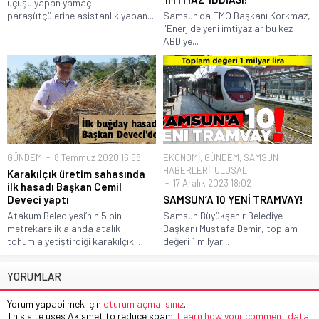
uçuşu yapan yamaç
paraşütçülerine asistanlık yapan...
Samsun'da EMO Başkanı Korkmaz,
"Enerjide yeni imtiyazlar bu kez
ABD'ye...
GÜNDEM
8 Temmuz 2020 16:58
EKONOMİ
,
GÜNDEM
,
SAMSUN
HABERLERİ
,
ULUSAL
Karakılçık üretim sahasında
17 Aralık 2023 18:02
ilk hasadı Başkan Cemil
Deveci yaptı
SAMSUN’A 10 YENİ TRAMVAY!
Atakum Belediyesi’nin 5 bin
Samsun Büyükşehir Belediye
metrekarelik alanda atalık
Başkanı Mustafa Demir, toplam
tohumla yetiştirdiği karakılçık...
değeri 1 milyar...
YORUMLAR
Yorum yapabilmek için
oturum açmalısınız
.
This site uses Akismet to reduce spam.
Learn how your comment data