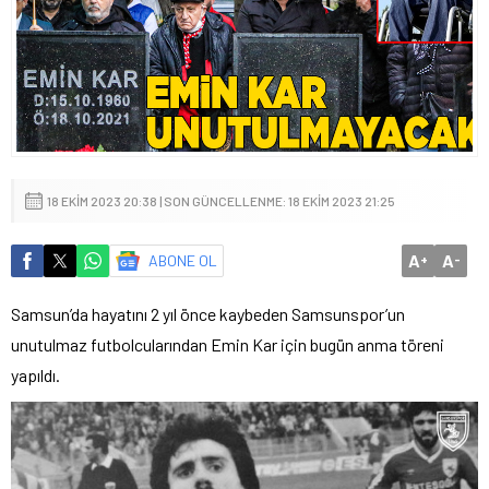
18 EKIM 2023 20:38 | SON GÜNCELLENME: 18 EKIM 2023 21:25
A
A
ABONE OL
+
-
Samsun’da hayatını 2 yıl önce kaybeden Samsunspor’un
unutulmaz futbolcularından Emin Kar için bugün anma töreni
yapıldı.