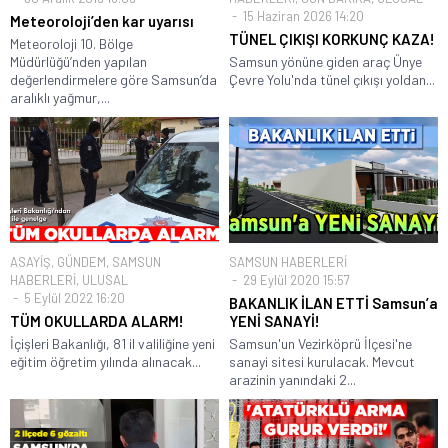
15 Haziran 2026 14:20
Meteoroloji’den kar uyarısı
TÜNEL ÇIKIŞI KORKUNÇ KAZA!
Meteoroloji 10. Bölge
Müdürlüğü’nden yapılan
Samsun yönüne giden araç Ünye
değerlendirmelere göre Samsun’da
Çevre Yolu'nda tünel çıkışı yoldan...
aralıklı yağmur,...
ASAYİŞ
,
GÜNDEM
,
SAMSUN
SAMSUN HABERLERİ
HABERLERİ
,
ULUSAL
29 Eylül 2020 15:57
5 Eylül 2022 16:20
BAKANLIK İLAN ETTİ Samsun’a
TÜM OKULLARDA ALARM!
YENİ SANAYİ!
İçişleri Bakanlığı, 81 il valiliğine yeni
Samsun'un Vezirköprü İlçesi'ne
eğitim öğretim yılında alınacak...
sanayi sitesi kurulacak. Mevcut
arazinin yanındaki 2...