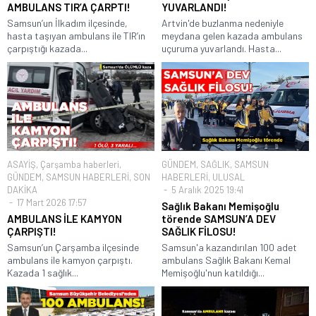
AMBULANS TIR’A ÇARPTI!
YUVARLANDI!
Samsun’un İlkadım ilçesinde,
Artvin'de buzlanma nedeniyle
hasta taşıyan ambulans ile TIR’ın
meydana gelen kazada ambulans
çarpıştığı kazada...
uçuruma yuvarlandı. Hasta...
ASAYİŞ
,
Çarşamba haberleri
,
GÜNDEM
,
SAĞLIK
,
SAMSUN
GÜNDEM
,
SAMSUN HABERLERİ
,
SON
HABERLERİ
,
ULUSAL
DAKİKA
5 Aralık 2025 19:41
17 Mart 2026 17:57
Sağlık Bakanı Memişoğlu
AMBULANS İLE KAMYON
törende SAMSUN’A DEV
ÇARPIŞTI!
SAĞLIK FİLOSU!
Samsun’un Çarşamba ilçesinde
Samsun'a kazandırılan 100 adet
ambulans ile kamyon çarpıştı.
ambulans Sağlık Bakanı Kemal
Kazada 1 sağlık...
Memişoğlu'nun katıldığı...