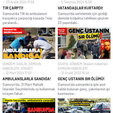
23 Aralık 2024 17:58
5 Temmuz 2024 15:56
TIR ÇARPTI!
VATANDAŞLAR KURTARDI!
Samsun’da TIR ile ambulansın
Samsun’da serinlemek için girdiği
kavşakta çarpıştığı kazada 1 kişi
denizde boğulma tehlikesi geçiren
yaralandı....
23 yaşındaki...
GÜNDEM
,
SAĞLIK
,
SAMSUN
ASAYİŞ
,
GÜNDEM
,
İlkadım Haberleri
,
HABERLERİ
,
SİYASET
SAMSUN HABERLERİ
31 Mart 2024 17:07
12 Aralık 2023 16:49
AMBULANSLARLA SANDIĞA!
GENÇ USTANIN SIR ÖLÜMÜ!
Samsun'da, 31 Mart Mahalli
Samsun'da samanlıkta iple asılı
İdareler Seçimlerinde oy kullanmak
halde bulunan genç, yakınlarının ipi
isteyen fakat...
kesmesine...