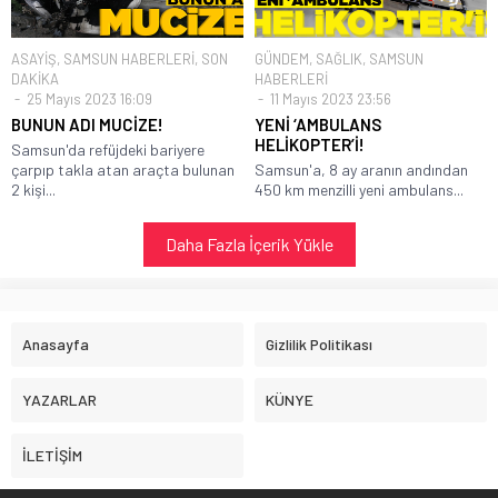
ASAYİŞ
,
SAMSUN HABERLERİ
,
SON
GÜNDEM
,
SAĞLIK
,
SAMSUN
DAKİKA
HABERLERİ
25 Mayıs 2023 16:09
11 Mayıs 2023 23:56
BUNUN ADI MUCİZE!
YENİ ‘AMBULANS
HELİKOPTER’İ!
Samsun'da refüjdeki bariyere
çarpıp takla atan araçta bulunan
Samsun'a, 8 ay aranın andından
2 kişi...
450 km menzilli yeni ambulans...
Daha Fazla İçerik Yükle
Anasayfa
Gizlilik Politikası
YAZARLAR
KÜNYE
İLETİŞİM