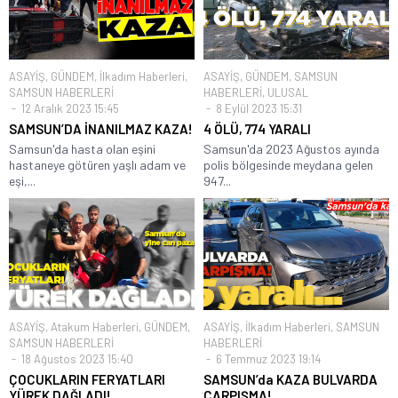
ASAYİŞ
,
GÜNDEM
,
İlkadım Haberleri
,
ASAYİŞ
,
GÜNDEM
,
SAMSUN
SAMSUN HABERLERİ
HABERLERİ
,
ULUSAL
12 Aralık 2023 15:45
8 Eylül 2023 15:31
SAMSUN’DA İNANILMAZ KAZA!
4 ÖLÜ, 774 YARALI
Samsun'da hasta olan eşini
Samsun'da 2023 Ağustos ayında
hastaneye götüren yaşlı adam ve
polis bölgesinde meydana gelen
eşi,...
947...
ASAYİŞ
,
Atakum Haberleri
,
GÜNDEM
,
ASAYİŞ
,
İlkadım Haberleri
,
SAMSUN
SAMSUN HABERLERİ
HABERLERİ
18 Ağustos 2023 15:40
6 Temmuz 2023 19:14
ÇOCUKLARIN FERYATLARI
SAMSUN’da KAZA BULVARDA
YÜREK DAĞLADI!
ÇARPIŞMA!