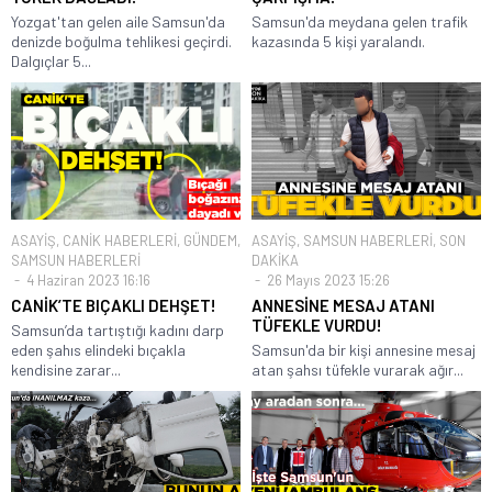
Yozgat'tan gelen aile Samsun'da
Samsun'da meydana gelen trafik
denizde boğulma tehlikesi geçirdi.
kazasında 5 kişi yaralandı.
Dalgıçlar 5...
ASAYİŞ
,
CANİK HABERLERİ
,
GÜNDEM
,
ASAYİŞ
,
SAMSUN HABERLERİ
,
SON
SAMSUN HABERLERİ
DAKİKA
4 Haziran 2023 16:16
26 Mayıs 2023 15:26
CANİK’TE BIÇAKLI DEHŞET!
ANNESİNE MESAJ ATANI
TÜFEKLE VURDU!
Samsun’da tartıştığı kadını darp
eden şahıs elindeki bıçakla
Samsun'da bir kişi annesine mesaj
kendisine zarar...
atan şahsı tüfekle vurarak ağır...