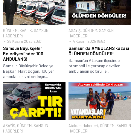
GÜNDEM
,
SAĞLIK
,
SAMSUN
ASAYİŞ
,
GÜNDEM
,
SAMSUN
HABERLERİ
HABERLERİ
28 Kasım 2025 20:01
4 Kasım 2025 18:53
Samsun Büyükşehir
Samsun’da AMBULANS kazası
Belediyesi’nden 100
ÖLÜMDEN DÖNDÜLER!
AMBULANS!
Samsun’un Atakum ilçesinde
Samsun Büyükşehir Belediye
otomobil ile çarpışıp devrilen
Başkanı Halit Doğan, 100 yeni
ambulansın şoförü ile...
ambulansın vatandaşın...
ASAYİŞ
,
GÜNDEM
,
SAMSUN
Atakum Haberleri
,
GÜNDEM
,
SAMSUN
HABERLERİ
HABERLERİ