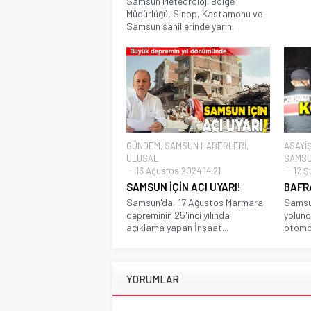
Samsun Meteoroloji Bölge
.
Müdürlüğü, Sinop, Kastamonu ve
Samsun sahillerinde yarın...
GÜNDEM
,
SAMSUN HABERLERİ
,
ASAYİ
ULUSAL
SAMSU
16 Ağustos 2024 14:21
12 Ş
SAMSUN İÇİN ACI UYARI!
BAFR
Samsun'da, 17 Ağustos Marmara
Samsun
depreminin 25'inci yılında
yolun
açıklama yapan İnşaat...
otomob
YORUMLAR