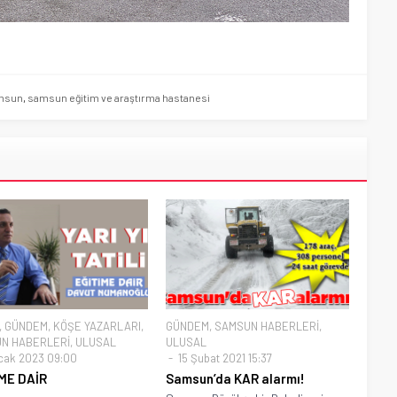
msun
,
samsun eğitim ve araştırma hastanesi
,
GÜNDEM
,
KÖŞE YAZARLARI
,
GÜNDEM
,
SAMSUN HABERLERİ
,
N HABERLERİ
,
ULUSAL
ULUSAL
cak 2023 09:00
15 Şubat 2021 15:37
ME DAİR
Samsun’da KAR alarmı!