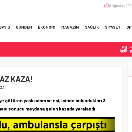
6 Ağustos 202
SAYİŞ
GÜNDEM
EKONOMİ
MAGAZİN
SAĞLIK
SİYASET
SP
B
1
D
4
RI!
AZ KAZA!
E
5
ZA!
A
6
 götüren yaşlı adam ve eşi, içinde bulundukları 3
şması sonucu meydana gelen kazada yaralandı