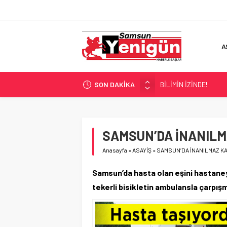
A
SON DAKİKA
BİLİMİN İZİNDE!
TIR’A ‘ZEHİR’ BASKINI!
FECİ SON!
UÇURUMDA CAN PAZA
SAMSUN’DA İNANILM
SAMSUN YANACAK!
Anasayfa
»
ASAYİŞ
»
SAMSUN’DA İNANILMAZ KA
Samsun’da hasta olan eşini hastaneye
tekerli bisikletin ambulansla çarpı