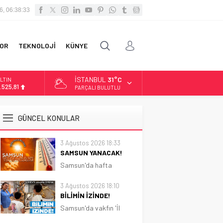
6, 06:38:34
OR
TEKNOLOJİ
KÜNYE
İSTANBUL
31°C
İST
3.703,13
PARÇALI BULUTLU
OLAR
7,5932
GÜNCEL KONULAR
URO
5,0919
3 Ağustos 2026 18:33
SAMSUN YANACAK!
LTIN
.525,81
Samsun'da hafta
boyunca güneşli ve sıcak
hava etkili olacak.
3 Ağustos 2026 18:10
Sıcaklık 31 dereceye
BİLİMİN İZİNDE!
kadar çıkacak
Samsun'da vakfın 'İl
Koordinatörlüğü'nce