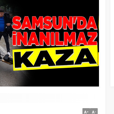
A
A
+
-