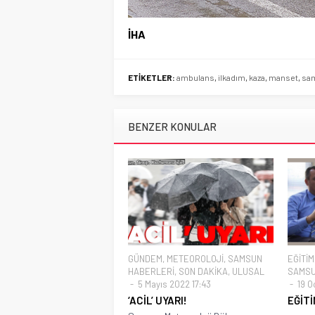
İHA
ETİKETLER:
ambulans
,
ilkadım
,
kaza
,
manset
,
sa
BENZER KONULAR
GÜNDEM
,
METEOROLOJİ
,
SAMSUN
EĞİTİM
HABERLERİ
,
SON DAKİKA
,
ULUSAL
SAMSU
5 Mayıs 2022 17:43
19 O
‘ACİL’ UYARI!
EĞİTİ