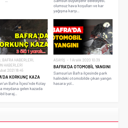
..
Samsun Büyükşehir Belediyesi,
olumsuz hava koşulları ve kar
yağışına karşı...
Ş
,
BAFRA HABERLERİ
,
ASAYİŞ
1 Aralık 2020 10:39
N HABERLERİ
BAFRA’DA OTOMOBİL YANGINI
ubat 2021 18:45
Samsun’un Bafra ilçesinde park
A’DA KORKUNÇ KAZA
halindeki otomobilde çıkan yangın
'un Bafra İlçesi'nde Kolay
hasara yol...
da meydana gelen kazada
il baraj...