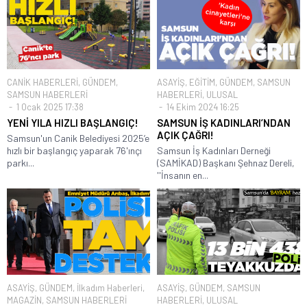
CANİK HABERLERİ
,
GÜNDEM
,
ASAYİŞ
,
EĞİTİM
,
GÜNDEM
,
SAMSUN
SAMSUN HABERLERİ
HABERLERİ
,
ULUSAL
1 Ocak 2025 17:38
14 Ekim 2024 16:25
YENİ YILA HIZLI BAŞLANGIÇ!
SAMSUN İŞ KADINLARI’NDAN
AÇIK ÇAĞRI!
Samsun'un Canik Belediyesi 2025’e
hızlı bir başlangıç yaparak 76'ınçı
Samsun İş Kadınları Derneği
parkı...
(SAMİKAD) Başkanı Şehnaz Dereli,
''İnsanın en...
ASAYİŞ
,
GÜNDEM
,
İlkadım Haberleri
,
ASAYİŞ
,
GÜNDEM
,
SAMSUN
MAGAZİN
,
SAMSUN HABERLERİ
HABERLERİ
,
ULUSAL