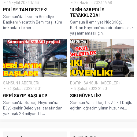
14 Eylül 2023 17:33
22 Haziran 2023 14:48
POLİSE TAM DESTEK!
13 BİN 438 POLİS
TEYAKKUZDA!
Samsun'da İlkadım Belediye
Başkanı Necattin Demirtaş, tüm
Samsun İl emniyet Müdürlüğü,
imkanları ile her...
Kurban Bayramı’nda bir olumsuzluk
yaşanmaması için...
SAMSUN HABERLERİ
EĞİTİM
,
SAMSUN HABERLERİ
23 Şubat 2022 16:01
8 Şubat 2022 21:50
GERİ SAYIM BAŞLADI!
SIKI GÜVENLİK!
Samsun'da Subaşı Meydanı'na
Samsun Valisi Doç. Dr. Zülkif Dağlı,
Büyükşehir Belediyesi tarafından
eğitim-öğretim yılının huzur ve...
yaklaşık 28 milyon TL...