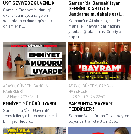
ÜST SEVİYEDE GÜVENLİK!
Samsun’da ‘Barınak’ isyanı
GERGİNLİK ARTIYOR!
Samsun Emniyet Müdürlüğü,
Jandarma müdahale etti…
okullarda meydana gelen
saldırıların ardında güvenlik
Samsun'un Atakum ilçesinde
önlemlerini...
mahalleli, hayvan barınağının
yapılacağı alanı traktörleriyle
kapattı
ASAYİŞ
,
GÜNDEM
,
SAMSUN
ASAYİŞ
,
GÜNDEM
,
SAMSUN
HABERLERİ
HABERLERİ
3 Mayıs 2025 13:01
28 Mart 2025 22:40
EMNİYET MÜDÜRÜ UYARDI!
SAMSUN’DA ‘BAYRAM’
TEDBİRLERİ!
Samsun'da 'Özel Güvenlik'
temsilcileriyle bir araya gelen İl
Samsun Valisi Orhan Tavlı, bayram
Emniyet Müdürü...
boyunca trafikte 9 bin 396...