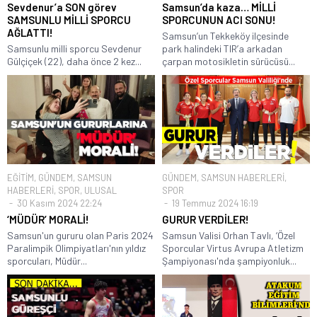
Sevdenur’a SON görev
Samsun’da kaza… MİLLİ
SAMSUNLU MİLLİ SPORCU
SPORCUNUN ACI SONU!
AĞLATTI!
Samsun’un Tekkeköy ilçesinde
Samsunlu milli sporcu Sevdenur
park halindeki TIR’a arkadan
Gülçiçek (22), daha önce 2 kez...
çarpan motosikletin sürücüsü...
EĞİTİM
,
GÜNDEM
,
SAMSUN
GÜNDEM
,
SAMSUN HABERLERİ
,
HABERLERİ
,
SPOR
,
ULUSAL
SPOR
30 Kasım 2024 22:24
19 Temmuz 2024 16:19
‘MÜDÜR’ MORALİ!
GURUR VERDİLER!
Samsun'un gururu olan Paris 2024
Samsun Valisi Orhan Tavlı, ‘Özel
Paralimpik Olimpiyatları'nın yıldız
Sporcular Virtus Avrupa Atletizm
sporcuları, Müdür...
Şampiyonası'nda şampiyonluk...