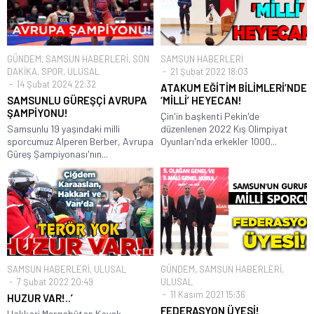
GÜNDEM
,
SAMSUN HABERLERİ
,
SON
SAMSUN HABERLERİ
DAKİKA
,
SPOR
,
ULUSAL
21 Şubat 2022 18:03
14 Şubat 2024 22:32
ATAKUM EĞİTİM BİLİMLERİ’NDE
SAMSUNLU GÜREŞÇİ AVRUPA
‘MİLLİ’ HEYECAN!
ŞAMPİYONU!
Çin'in başkenti Pekin'de
Samsunlu 19 yaşındaki milli
düzenlenen 2022 Kış Olimpiyat
sporcumuz Alperen Berber, Avrupa
Oyunları'nda erkekler 1000...
Güreş Şampiyonası'nın...
SAMSUN HABERLERİ
,
ULUSAL
GÜNDEM
,
SAMSUN HABERLERİ
,
7 Şubat 2022 20:49
ULUSAL
11 Kasım 2021 15:36
HUZUR VAR!..’
FEDERASYON ÜYESİ!
Hakkari Mergabütan Kayak