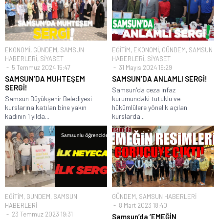
EKONOMİ
,
GÜNDEM
,
SAMSUN
EĞİTİM
,
EKONOMİ
,
GÜNDEM
,
SAMSUN
HABERLERİ
,
SİYASET
HABERLERİ
,
SİYASET
5 Temmuz 2024 15:47
31 Mayıs 2024 19:29
SAMSUN’DA MUHTEŞEM
SAMSUN’DA ANLAMLI SERGİ!
SERGİ!
Samsun'da ceza infaz
Samsun Büyükşehir Belediyesi
kurumundaki tutuklu ve
kurslarına katılan bine yakın
hükümlülere yönelik açılan
kadının 1 yılda...
kurslarda...
EĞİTİM
,
GÜNDEM
,
SAMSUN
GÜNDEM
,
SAMSUN HABERLERİ
HABERLERİ
8 Mart 2023 18:40
23 Temmuz 2023 19:31
Samsun’da ‘EMEĞİN