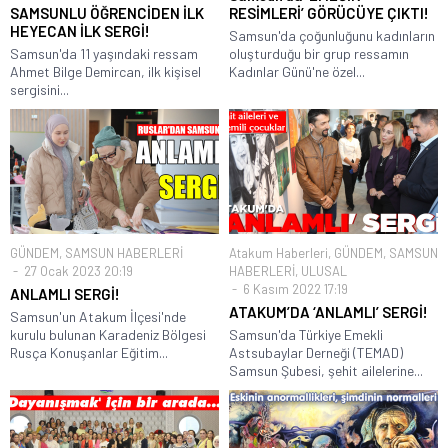
SAMSUNLU ÖĞRENCİDEN İLK
RESİMLERİ’ GÖRÜCÜYE ÇIKTI!
HEYECAN İLK SERGİ!
Samsun'da çoğunluğunu kadınların
Samsun'da 11 yaşındaki ressam
oluşturduğu bir grup ressamın
Ahmet Bilge Demircan, ilk kişisel
Kadınlar Günü'ne özel...
sergisini...
GÜNDEM
,
SAMSUN HABERLERİ
Atakum Haberleri
,
GÜNDEM
,
SAMSUN
27 Ocak 2023 20:19
HABERLERİ
,
ULUSAL
6 Kasım 2022 17:19
ANLAMLI SERGİ!
ATAKUM’DA ‘ANLAMLI’ SERGİ!
Samsun'un Atakum İlçesi'nde
kurulu bulunan Karadeniz Bölgesi
Samsun'da Türkiye Emekli
Rusça Konuşanlar Eğitim...
Astsubaylar Derneği (TEMAD)
Samsun Şubesi, şehit ailelerine...