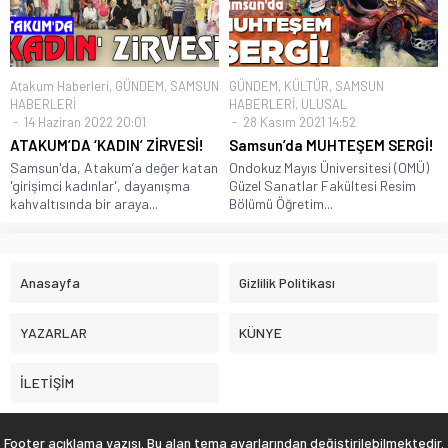
Atakum Haberleri
,
GÜNDEM
,
SAMSUN
GÜNDEM
,
KÜLTÜR
,
SAMSUN
HABERLERİ
HABERLERİ
,
ULUSAL
14 Haziran 2022 20:01
28 Kasım 2021 14:52
ATAKUM’DA ‘KADIN’ ZİRVESİ!
Samsun’da MUHTEŞEM SERGİ!
Samsun'da, Atakum’a değer katan
Ondokuz Mayıs Üniversitesi (OMÜ)
'girişimci kadınlar', dayanışma
Güzel Sanatlar Fakültesi Resim
kahvaltısında bir araya...
Bölümü Öğretim...
Anasayfa
Gizlilik Politikası
YAZARLAR
KÜNYE
İLETİŞİM
Footer açıklama yazısı. Bu alan tema ayarlarından değiştirilebilmektedir.