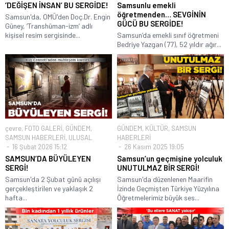
‘DEĞİŞEN İNSAN’ BU SERGİDE!
Samsunlu emekli
öğretmenden… SEVGİNİN
Samsun'da, OMÜ'den Doç.Dr. Engin
GÜCÜ BU SERGİDE!
Güney, ‘Transhüman-izm’ adlı
kişisel resim sergisinde...
Samsun’da emekli sınıf öğretmeni
Bedriye Yazgan (77), 52 yıldır ağır...
çevre
,
FOTO GALERİ
,
GÜNDEM
,
GÜNDEM
,
KÜLTÜR
,
SAMSUN
SAMSUN HABERLERİ
,
ULUSAL
HABERLERİ
16 Şubat 2026 15:12
26 Kasım 2025 19:05
SAMSUN’DA BÜYÜLEYEN
Samsun’un geçmişine yolculuk
SERGİ!
UNUTULMAZ BİR SERGİ!
Samsun'da 2 Şubat günü açılışı
Samsun'da düzenlenen Maarifin
gerçekleştirilen ve yaklaşık 2
İzinde Geçmişten Türkiye Yüzyılına
hafta...
Öğretmelerimiz büyük ses...