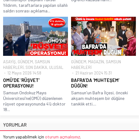
Yıldırım, taraftarlara yapılan silahlı
saldırı sonrası açıklama...
ASAYİŞ
,
GÜNDEM
,
SAMSUN
GÜNDEM
,
MAGAZİN
,
SAMSUN
HABERLERİ
,
SON DAKİKA
,
ULUSAL
HABERLERİ
12 Mayıs 2026 14:58
21 Haziran 2024 15:31
OMÜ’DE ‘RÜŞVET’
BAFRA’DA ‘MUHTEŞEM’
OPERASYONU!
DÜĞÜN!
Samsun Ondokuz Mayıs
Samsun'un Bafra İlçesi, önceki
Üniversitesi’ne(OMÜ) düzenlenen
akşam muhteşem bir düğüne
rüşvet operasyonunda 4’ü doktor
tanıklık etti....
18...
YORUMLAR
Yorum yapabilmek için
oturum açmalısınız
.