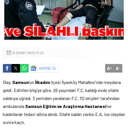
15 ŞUBAT 2022 13:23
A
A
ABONE OL
+
-
Olay,
Samsun
‘un
İlkadım
ilçesi İlyasköy Mahallesi’nde meydana
geldi. Edinilen bilgiye göre, 26 yaşındaki F.C. kaldığı evde silahlı
saldırıya uğradı. 3 yerinden yaralanan F.C. 112 ekipleri tarafından
ambulansla
Samsun Eğitim ve Araştırma Hastanesi
‘ne
kaldırılarak tedavi altına alındı. Silahlı saldırı zanlısı E.A. ise olaydan
sonra kaçtı.