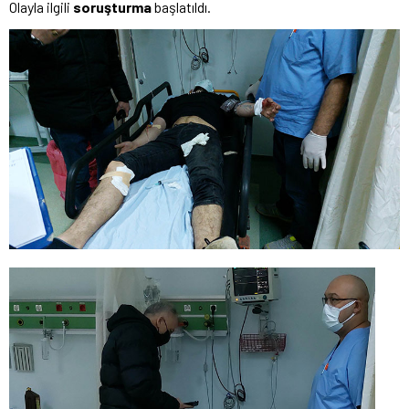
Olayla ilgili
soruşturma
başlatıldı.