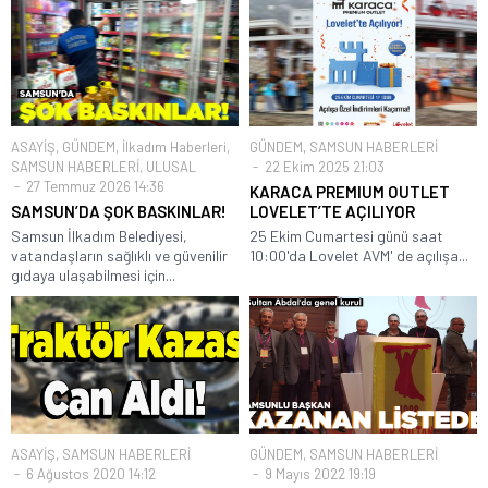
ASAYİŞ
,
GÜNDEM
,
İlkadım Haberleri
,
GÜNDEM
,
SAMSUN HABERLERİ
SAMSUN HABERLERİ
,
ULUSAL
22 Ekim 2025 21:03
27 Temmuz 2026 14:36
KARACA PREMIUM OUTLET
SAMSUN’DA ŞOK BASKINLAR!
LOVELET’TE AÇILIYOR
Samsun İlkadım Belediyesi,
25 Ekim Cumartesi günü saat
vatandaşların sağlıklı ve güvenilir
10:00'da Lovelet AVM' de açılışa...
gıdaya ulaşabilmesi için...
ASAYİŞ
,
SAMSUN HABERLERİ
GÜNDEM
,
SAMSUN HABERLERİ
6 Ağustos 2020 14:12
9 Mayıs 2022 19:19