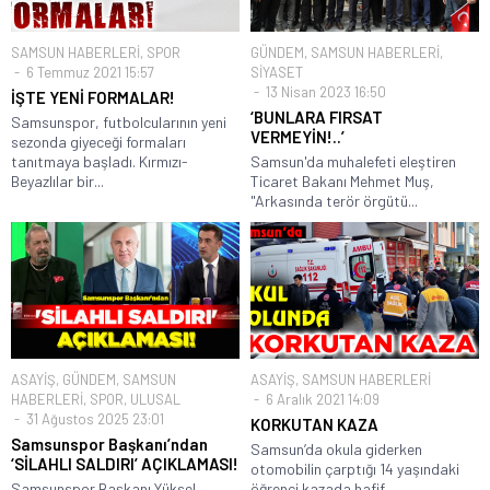
SAMSUN HABERLERİ
,
SPOR
GÜNDEM
,
SAMSUN HABERLERİ
,
6 Temmuz 2021 15:57
SİYASET
13 Nisan 2023 16:50
İŞTE YENİ FORMALAR!
‘BUNLARA FIRSAT
Samsunspor, futbolcularının yeni
VERMEYİN!..’
sezonda giyeceği formaları
tanıtmaya başladı. Kırmızı-
Samsun'da muhalefeti eleştiren
Beyazlılar bir...
Ticaret Bakanı Mehmet Muş,
"Arkasında terör örgütü...
ASAYİŞ
,
GÜNDEM
,
SAMSUN
ASAYİŞ
,
SAMSUN HABERLERİ
HABERLERİ
,
SPOR
,
ULUSAL
6 Aralık 2021 14:09
31 Ağustos 2025 23:01
KORKUTAN KAZA
Samsunspor Başkanı’ndan
Samsun’da okula giderken
‘SİLAHLI SALDIRI’ AÇIKLAMASI!
otomobilin çarptığı 14 yaşındaki
Samsunspor Başkanı Yüksel
öğrenci kazada hafif...