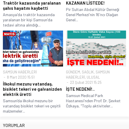
Traktör kazasında yaralanan
KAZANAN LİSTEDE!
şahıs hayatını kaybetti
Pir Sultan Abdal Kültür Derneği
Amasya'da traktör kazasında
Genel Merkezi'nin 16'ncı Olağan
yaralanan bir kişi Samsun'da
Genel...
tedavi altına alındığı...
SAMSUN HABERLERİ
GÜNDEM
,
SAĞLIK
,
SAMSUN
8 Mart 2020 15:51
HABERLERİ
,
ULUSAL
23 Şubat 2021 15:25
İlkokul mezunu vatandaş,
bisiklet tekeri ve galvanizden
İŞTE NEDENİ!..
elektrik üretti
Samsun Medical Park
Samsun’da ilkokul mezunu bir
Hastanesi'nden Prof. Dr. Şevket
vatandaş bisiklet tekeri ve çeşitli
Özkaya, "Toplu aktiviteler...
malzemeler...
YORUMLAR