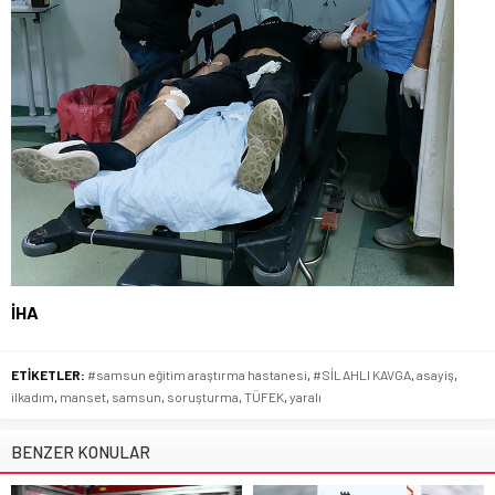
İHA
ETİKETLER:
#samsun eğitim araştırma hastanesi
,
#SİLAHLI KAVGA
,
asayiş
,
ilkadım
,
manset
,
samsun
,
soruşturma
,
TÜFEK
,
yaralı
BENZER KONULAR