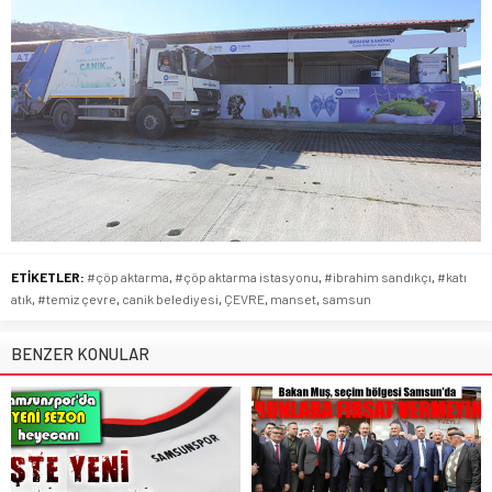
ETİKETLER:
#çöp aktarma
,
#çöp aktarma istasyonu
,
#ibrahim sandıkçı
,
#katı
atık
,
#temiz çevre
,
canik belediyesi
,
ÇEVRE
,
manset
,
samsun
BENZER KONULAR