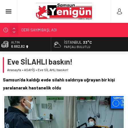
GERİ SAYIM BAŞLADI
SAMSUNSPOR’DA HEDEF 5’İNCİLİK!
İSTANBUL
33°C
ALTIN
6.662,82
‘BAFRA’YA YATIRIM YAPIN!’
PARÇALI BULUTLU
İŞTE FINDIK FİYATI!
BİST
Eve SİLAHLI baskın!
13.779,39
YÖNETİCİ SEÇERKEN YAPILAN EN BÜYÜK HATALAR
Anasayfa
»
ASAYİŞ
»
Eve SİLAHLI baskın!
DOLAR
47,6961
Samsun’da kaldığı evde silahlı saldırıya uğrayan bir kişi
EURO
yaralanarak hastanelik oldu
55,1808