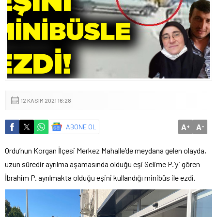
12 KASIM 2021 16:28
A
A
ABONE OL
+
-
Ordu’nun Korgan İlçesi Merkez Mahalle’de meydana gelen olayda,
uzun süredir ayrılma aşamasında olduğu eşi Selime P.’yi gören
İbrahim P. ayrılmakta olduğu eşini kullandığı minibüs ile ezdi.