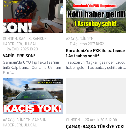
GÜNDEM
,
SAĞLIK
,
SAMSUN
ASAYİŞ
,
GÜNDEM
HABERLERİ
,
ULUSAL
11 Ağustos 2017 18:32
24 Eylül 2023 19:20
Karadeniz’de PKK ile çatışma:
VARİSLERE SON!
1 Astsubay şehit!
Samsun'da OMÜ Tıp fakültesi'nin
Trabzon’un Maçka ilçesinden üzücü
ünlü Kalp Damar Cerrahisi Uzmanı
haber geldi: 1 astsubay şehit, biri...
Prof....
ASAYİŞ
,
GÜNDEM
,
SAMSUN
GÜNDEM
23 Aralık 2016 12:09
HABERLERİ
,
ULUSAL
ÇAMAŞ: BAŞKA TÜRKİYE YOK!