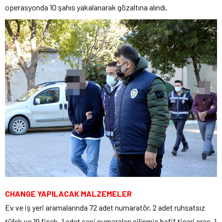
operasyonda 10 şahıs yakalanarak gözaltına alındı.
CHANGE YAPILACAK MALZEMELER
Ev ve iş yeri aramalarında 72 adet numaratör, 2 adet ruhsatsız
tüfek ve 19 fişek, 1 adet şasi numaraları silinmiş hafif ticari araç, 1