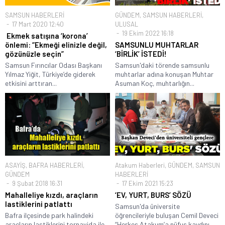
SAMSUN HABERLERİ
GÜNDEM
,
SAMSUN HABERLERİ
,
17 Mart 2020 12:40
ULUSAL
19 Ekim 2022 16:18
Ekmek satışına ‘korona’
önlemi: “Ekmeği elinizle değil,
SAMSUNLU MUHTARLAR
gözünüzle seçin”
‘BİRLİK’ İSTEDİ!
Samsun Fırıncılar Odası Başkanı
Samsun'daki törende samsunlu
Yılmaz Yiğit, Türkiye’de giderek
muhtarlar adına konuşan Muhtar
etkisini arttıran...
Asuman Koç, muhtarlığın...
ASAYİŞ
,
BAFRA HABERLERİ
,
Atakum Haberleri
,
GÜNDEM
,
SAMSUN
GÜNDEM
HABERLERİ
9 Şubat 2018 16:31
17 Ekim 2021 15:23
Mahalleliye kızdı, araçların
‘EV, YURT, BURS’ SÖZÜ
lastiklerini patlattı
Samsun'da üniversite
Bafra ilçesinde park halindeki
öğrencileriyle buluşan Cemil Deveci
araçların lastiklerini tornavida ile
“Herkes Atakum’a nüfus kaydını...