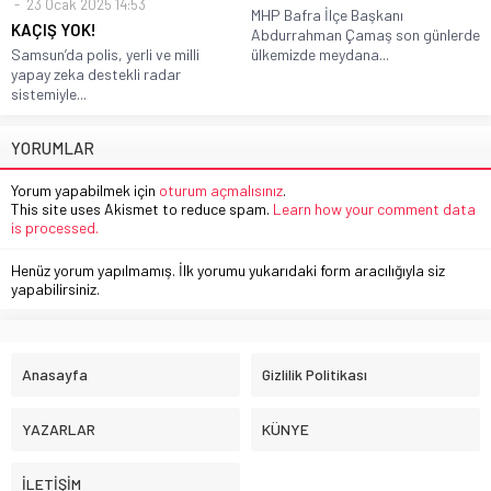
23 Ocak 2025 14:53
MHP Bafra İlçe Başkanı
KAÇIŞ YOK!
Abdurrahman Çamaş son günlerde
Samsun’da polis, yerli ve milli
ülkemizde meydana...
yapay zeka destekli radar
sistemiyle...
YORUMLAR
Yorum yapabilmek için
oturum açmalısınız
.
This site uses Akismet to reduce spam.
Learn how your comment data
is processed.
Henüz yorum yapılmamış. İlk yorumu yukarıdaki form aracılığıyla siz
yapabilirsiniz.
Anasayfa
Gizlilik Politikası
YAZARLAR
KÜNYE
İLETİŞİM