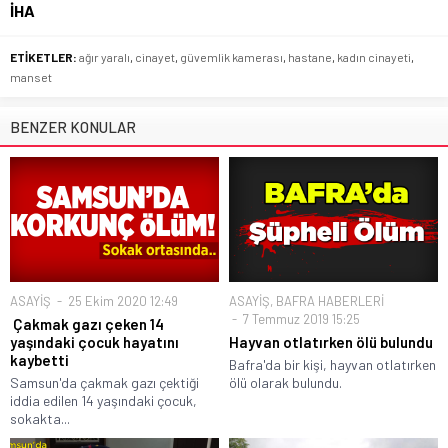
İHA
ETİKETLER:
ağır yaralı
,
cinayet
,
güvemlik kamerası
,
hastane
,
kadın cinayeti
,
manset
BENZER KONULAR
ASAYİŞ
25 Ekim 2020 12:49
ASAYİŞ
,
BAFRA HABERLERİ
7 Temmuz 2019 15:25
Çakmak gazı çeken 14
yaşındaki çocuk hayatını
Hayvan otlatırken ölü bulundu
kaybetti
Bafra'da bir kişi, hayvan otlatırken
Samsun'da çakmak gazı çektiği
ölü olarak bulundu.
iddia edilen 14 yaşındaki çocuk,
sokakta...