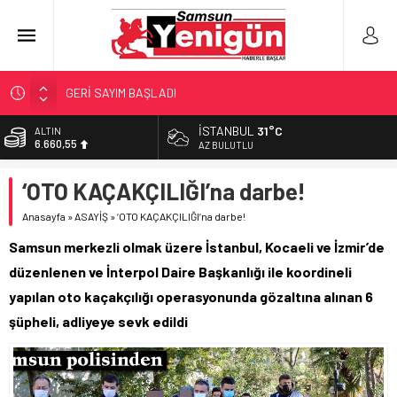
GERİ SAYIM BAŞLADI
SAMSUNSPOR’DA HEDEF 5’İNCİLİK!
İSTANBUL
31°C
ALTIN
6.660,55
‘BAFRA’YA YATIRIM YAPIN!’
AZ BULUTLU
İŞTE FINDIK FİYATI!
BİST
‘OTO KAÇAKÇILIĞI’na darbe!
13.779,39
YÖNETİCİ SEÇERKEN YAPILAN EN BÜYÜK HATALAR
Anasayfa
»
ASAYİŞ
»
‘OTO KAÇAKÇILIĞI’na darbe!
DOLAR
47,7111
Samsun merkezli olmak üzere İstanbul, Kocaeli ve İzmir’de
EURO
düzenlenen ve İnterpol Daire Başkanlığı ile koordineli
55,1881
yapılan oto kaçakçılığı operasyonunda gözaltına alınan 6
şüpheli, adliyeye sevk edildi