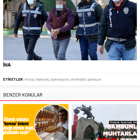
İHA
ETİKETLER:
hırsız
,
manset
,
operasyon
,
otomobil
,
samsun
BENZER KONULAR