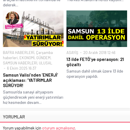
delerek...
BAFRA HABERLERİ
,
Çarşamba
ASAYİŞ
20 Aralık 2018 12:46
haberleri
,
EKONOMİ
,
GÜNDEM
,
13 ilde FETÖ’ye operasyon: 21
SAMSUN HABERLERİ
,
ULUSAL
gözaltı
6 Ekim 2025 16:37
Samsun dahil olmak üzere 13 ilde
Samsun Valisi’nden ‘ENERJİ’
operasyon yapıldı.
açıklaması: ‘YATIRIMLAR
SÜRÜYOR!
Samsun’da sanayi altyapısını
güçlendirecek yeni enerji yatırımları
hız kesmeden devam...
YORUMLAR
Yorum yapabilmek için
oturum açmalısınız
.