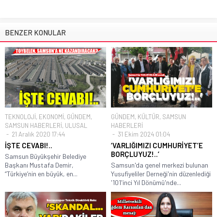
BENZER KONULAR
TEKNOLOJİ
,
EKONOMİ
,
GÜNDEM
,
GÜNDEM
,
KÜLTÜR
,
SAMSUN
SAMSUN HABERLERİ
,
ULUSAL
HABERLERİ
21 Aralık 2020 17:44
31 Ekim 2024 01:04
İŞTE CEVABI!..
‘VARLIĞIMIZI CUMHURİYET’E
BORÇLUYUZ!..’
Samsun Büyükşehir Belediye
Başkanı Mustafa Demir,
Samsun'da genel merkezi bulunan
“Türkiye’nin en büyük, en...
Yusufiyeliler Derneği'nin düzenlediği
'101'inci Yıl Dönümü'nde...