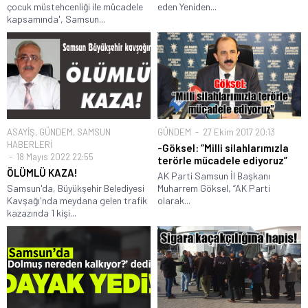
çocuk müstehcenliği ile mücadele
eden Yeniden...
kapsamında', Samsun...
ASAYİŞ
,
GÜNDEM
,
SAMSUN
GÜNDEM
27 Ekim 2017 20:13
HABERLERİ
-Göksel: “Milli silahlarımızla
18 Mayıs 2022 22:55
terörle mücadele ediyoruz”
ÖLÜMLÜ KAZA!
AK Parti Samsun İl Başkanı
Samsun'da, Büyükşehir Belediyesi
Muharrem Göksel, “AK Parti
Kavşağı'nda meydana gelen trafik
olarak...
kazazında 1 kişi...