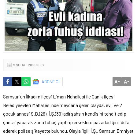
9 ŞUBAT 2018 16:07
A
A
ABONE OL
+
-
Samsun’un İlkadım ilçesi Liman Mahallesi ile Canik ilçesi
Belediyeevleri Mahallesi’nde meydana gelen olayda, evli ve 2
çocuk annesi S.B.(26), İ.Ş.(39) adlı şahsın kendisini tehdit edip
şantaj yaparak zorla fuhuş yaptırıp erkeklere pazarladığını iddia
ederek polise şikayette bulundu. Olayla ilgili İ.Ş., Samsun Emniyet