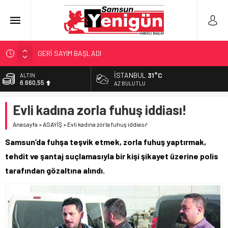
GERİ SAYIM BAŞLADI
SAMSUNSPOR’DA HEDEF 5’İNCİLİK!
İSTANBUL
31°C
ALTIN
6.660,55
‘BAFRA’YA YATIRIM YAPIN!’
AZ BULUTLU
İŞTE FINDIK FİYATI!
BİST
Evli kadına zorla fuhuş iddiası!
13.779,39
YÖNETİCİ SEÇERKEN YAPILAN EN BÜYÜK HATALAR
Anasayfa
»
ASAYİŞ
»
Evli kadına zorla fuhuş iddiası!
DOLAR
47,7111
Samsun’da fuhşa teşvik etmek, zorla fuhuş yaptırmak,
EURO
tehdit ve şantaj suçlamasıyla bir kişi şikayet üzerine polis
55,1881
tarafından gözaltına alındı.