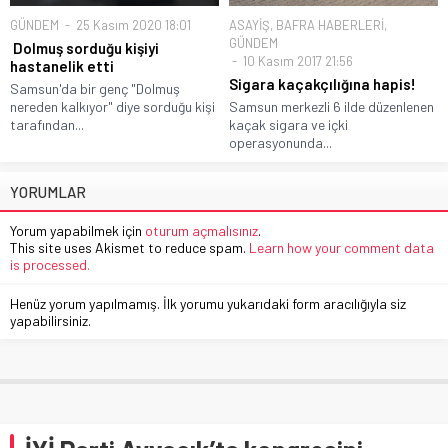
GÜNDEM
25 Kasım 2020 18:01
ASAYİŞ
,
BAFRA HABERLERİ
,
GÜNDEM
Dolmuş sorduğu kişiyi
10 Kasım 2017 21:56
hastanelik etti
Sigara kaçakçılığına hapis!
Samsun'da bir genç "Dolmuş
nereden kalkıyor" diye sorduğu kişi
Samsun merkezli 6 ilde düzenlenen
tarafından...
kaçak sigara ve içki
operasyonunda...
YORUMLAR
Yorum yapabilmek için
oturum açmalısınız
.
This site uses Akismet to reduce spam.
Learn how your comment data
is processed.
Henüz yorum yapılmamış. İlk yorumu yukarıdaki form aracılığıyla siz
yapabilirsiniz.