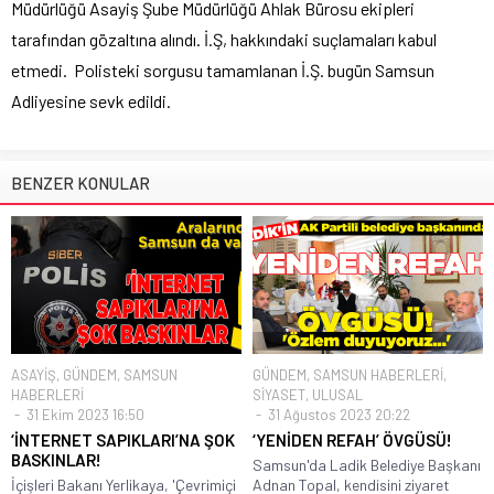
Müdürlüğü Asayiş Şube Müdürlüğü Ahlak Bürosu ekipleri
tarafından gözaltına alındı. İ.Ş, hakkındaki suçlamaları kabul
etmedi. Polisteki sorgusu tamamlanan İ.Ş. bugün Samsun
Adliyesine sevk edildi.
BENZER KONULAR
ASAYİŞ
,
GÜNDEM
,
SAMSUN
GÜNDEM
,
SAMSUN HABERLERİ
,
HABERLERİ
SİYASET
,
ULUSAL
31 Ekim 2023 16:50
31 Ağustos 2023 20:22
‘İNTERNET SAPIKLARI’NA ŞOK
‘YENİDEN REFAH’ ÖVGÜSÜ!
BASKINLAR!
Samsun'da Ladik Belediye Başkanı
İçişleri Bakanı Yerlikaya, 'Çevrimiçi
Adnan Topal, kendisini ziyaret