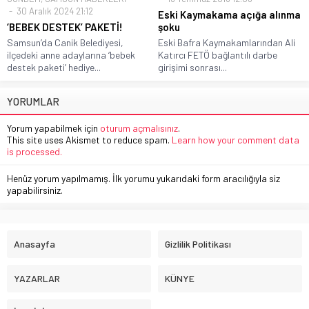
30 Aralık 2024 21:12
Eski Kaymakama açığa alınma
‘BEBEK DESTEK’ PAKETİ!
şoku
Samsun’da Canik Belediyesi,
Eski Bafra Kaymakamlarından Ali
ilçedeki anne adaylarına ‘bebek
Katırcı FETÖ bağlantılı darbe
destek paketi’ hediye...
girişimi sonrası...
YORUMLAR
Yorum yapabilmek için
oturum açmalısınız
.
This site uses Akismet to reduce spam.
Learn how your comment data
is processed.
Henüz yorum yapılmamış. İlk yorumu yukarıdaki form aracılığıyla siz
yapabilirsiniz.
Anasayfa
Gizlilik Politikası
YAZARLAR
KÜNYE