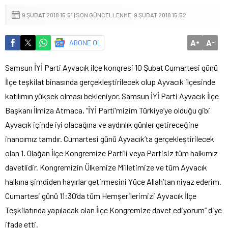
9 ŞUBAT 2018 15:51 | SON GÜNCELLENME: 9 ŞUBAT 2018 15:52
A
A
ABONE OL
+
-
Samsun İYİ Parti Ayvacık ilçe kongresi 10 Şubat Cumartesi günü
İlçe teşkilat binasında gerçekleştirilecek olup Ayvacık ilçesinde
katılımın yüksek olması bekleniyor. Samsun İYİ Parti Ayvacık İlçe
Başkanı İlmiza Atmaca, “İYİ Parti’mizim Türkiye’ye olduğu gibi
Ayvacık içinde iyi olacağına ve aydınlık günler getireceğine
inancımız tamdır. Cumartesi günü Ayvacık’ta gerçekleştirilecek
olan 1. Olağan İlçe Kongremize Partili veya Partisiz tüm halkımız
davetlidir. Kongremizin Ülkemize Milletimize ve tüm Ayvacık
halkına şimdiden hayırlar getirmesini Yüce Allah’tan niyaz ederim.
Cumartesi günü 11:30’da tüm Hemşerilerimizi Ayvacık İlçe
Teşkilatında yapılacak olan İlçe Kongremize davet ediyorum” diye
ifade etti.