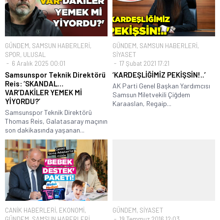
GÜNDEM
,
SAMSUN HABERLERİ
,
GÜNDEM
,
SAMSUN HABERLERİ
,
SPOR
,
ULUSAL
SİYASET
6 Aralık 2025 00:01
17 Şubat 2021 17:21
Samsunspor Teknik Direktörü
‘KARDEŞLİĞİMİZ PEKİŞSİN!..’
Reis: ‘SKANDAL…
AK Parti Genel Başkan Yardımcısı
VAR’DAKİLER YEMEK Mİ
Samsun Miletvekili Çiğdem
YİYORDU?’
Karaaslan, Regaip...
Samsunspor Teknik Direktörü
Thomas Reis, Galatasaray maçının
son dakikasında yaşanan...
CANİK HABERLERİ
,
EKONOMİ
,
GÜNDEM
,
SİYASET
GÜNDEM
,
SAMSUN HABERLERİ
19 Temmuz 2016 12:03