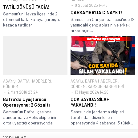
9 Şubat 2023 14:48
TATİL DÖNÜŞÜ FACİA!
ÇARŞAMBA’DA CİNAYET!
Samsun'un Havza İlçesi'nde 2
otomobil kafa kafaya çarpıştı,
Samsun'un Çarşamba İlçesi'nde 19
kazada tatilden...
yaşındaki genç ablasını ve erkek
arkadaşını...
ASAYİŞ
,
BAFRA HABERLERİ
,
ASAYİŞ
,
BAFRA HABERLERİ
,
GÜNDEM
GÜNDEM
,
SAMSUN HABERLERİ
2 Mart 2016 23:24
13 Mayıs 2024 14:28
Bafra’da Uyuşturucu
ÇOK SAYIDA SİLAH
Operasyonu: 2 Gözaltı
YAKALANDI!
Samsun’un Bafra ilçesinde
Samsun'da jandarma ekipleri
Jandarma ve Polis ekiplerinin
tarafından düzenlenen
ortak yaptığı operasyonda...
operasyonda 4 tabanca, 3 tüfek...
YORUMLAR