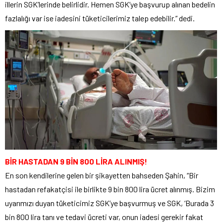
illerin SGK’lerinde belirlidir. Hemen SGK’ye başvurup alınan bedelin
fazlalığı var ise iadesini tüketicilerimiz talep edebilir.” dedi.
BİR HASTADAN 9 BİN 800 LİRA ALINMIŞ!
En son kendilerine gelen bir şikayetten bahseden Şahin, “Bir
hastadan refakatçisi ile birlikte 9 bin 800 lira ücret alınmış. Bizim
uyarımızı duyan tüketicimiz SGK’ye başvurmuş ve SGK, ‘Burada 3
bin 800 lira tanı ve tedavi ücreti var, onun iadesi gerekir fakat