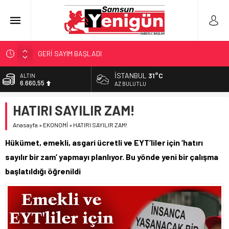
GERİ SAYIM BAŞLADI
SAMSUNSPOR’DA HEDEF 5’İNCİLİK!
İSTANBUL
31°C
ALTIN
6.660,55
‘BAFRA’YA YATIRIM YAPIN!’
AZ BULUTLU
İŞTE FINDIK FİYATI!
BİST
HATIRI SAYILIR ZAM!
13.779,39
YÖNETİCİ SEÇERKEN YAPILAN EN BÜYÜK HATALAR
Anasayfa
»
EKONOMİ
»
HATIRI SAYILIR ZAM!
DOLAR
47,7111
Hükümet, emekli, asgari ücretli ve EYT’liler için ‘hatırı
EURO
sayılır bir zam’ yapmayı planlıyor. Bu yönde yeni bir çalışma
55,1881
başlatıldığı öğrenildi