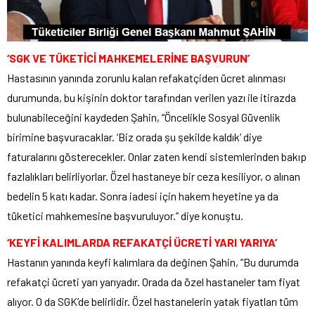
‘SGK VE TÜKETİCİ MAHKEMELERİNE BAŞVURUN’
Hastasının yanında zorunlu kalan refakatçiden ücret alınması
durumunda, bu kişinin doktor tarafından verilen yazı ile itirazda
bulunabileceğini kaydeden Şahin, “Öncelikle Sosyal Güvenlik
birimine başvuracaklar. ‘Biz orada şu şekilde kaldık’ diye
faturalarını gösterecekler. Onlar zaten kendi sistemlerinden bakıp
fazlalıkları belirliyorlar. Özel hastaneye bir ceza kesiliyor, o alınan
bedelin 5 katı kadar. Sonra iadesi için hakem heyetine ya da
tüketici mahkemesine başvuruluyor.” diye konuştu.
‘KEYFİ KALIMLARDA REFAKATÇİ ÜCRETİ YARI YARIYA’
Hastanın yanında keyfi kalımlara da değinen Şahin, “Bu durumda
refakatçi ücreti yarı yarıyadır. Orada da özel hastaneler tam fiyat
alıyor. O da SGK’de belirlidir. Özel hastanelerin yatak fiyatları tüm