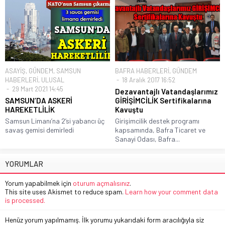
ASAYİŞ
,
GÜNDEM
,
SAMSUN
BAFRA HABERLERİ
,
GÜNDEM
HABERLERİ
,
ULUSAL
18 Aralık 2017 16:52
29 Mart 2021 14:45
Dezavantajlı Vatandaşlarımız
SAMSUN’DA ASKERİ
GİRİŞİMCİLİK Sertifikalarına
HAREKETLİLİK
Kavuştu
Samsun Limanı’na 2’si yabancı üç
Girişimcilik destek programı
savaş gemisi demirledi
kapsamında, Bafra Ticaret ve
Sanayi Odası, Bafra...
YORUMLAR
Yorum yapabilmek için
oturum açmalısınız
.
This site uses Akismet to reduce spam.
Learn how your comment data
is processed.
Henüz yorum yapılmamış. İlk yorumu yukarıdaki form aracılığıyla siz