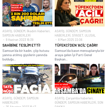
ASAYİŞ
,
GÜNDEM
,
İlkadım Haberleri
,
ASAYİŞ
,
GÜNDEM
,
SAMSUN
SAMSUN HABERLERİ
HABERLERİ
,
SİYASET
,
ULUSAL
9 Haziran 2023 16:39
8 Mart 2025 22:06
SAHİBİNE TESLİM ETTİ!
TÜFEKCİ’DEN ‘ACİL’ ÇAĞRI!
Samsun'da bir kadın, çöp kutusu
Samsun'da basın mensuplarıyla bir
yanına atılmış giysilerin yanında
araya gelen İyi Parti Genel
bulduğu...
Başkan...
ASAYİŞ
,
GÜNDEM
,
SAMSUN
ASAYİŞ
,
Çarşamba haberleri
,
HABERLERİ
GÜNDEM
,
SAMSUN HABERLERİ
,
SON
25 Ağustos 2023 16:47
DAKİKA