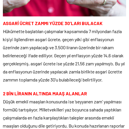
ASGARİ ÜCRET ZAMMI YÜZDE 30’LARI BULACAK
Hükümette başlatılan çalışmalar kapsamında 7 milyondan fazla
kişiyi ilgilendiren asgari ücrete, geçen yılki gibi enflasyonun
üzerinde zam yapılacağı ve 3.500 liranın üzerinde bir rakam
belirleneceği ifade ediliyor. Geçen yıl enflasyon yüzde 14,6 olarak
gerçekleşmiş, asgari ücrete ise yüzde 21,56 zam yapılmıştı. Bu yıl
da enflasyonun üzerinde yapılacak zamla birlikte asgari ücrette
zammın toplamda yüzde 30’u bulabileceği belirtiliyor.
2 BİN LİRANIN ALTINDA MAAŞ ALANLAR
Düşük emekli maaşları konusunda ise ‘seyyanen zam’ yapılması
formülü tartışılıyor. Milletvekilleri yaz boyunca sahada yaptıkları
çalışmalarda en fazla karşılaştıkları talepler arasında emekli
maaşları olduğunu dile getiriyordu. Bu konuda hazırlanan raporlar