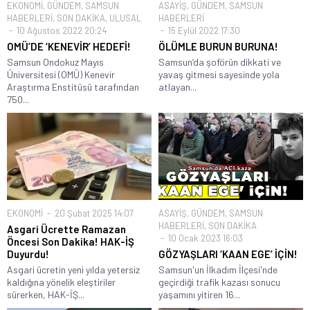
EKONOMİ
,
GÜNDEM
,
SAMSUN
ASAYİŞ
,
GÜNDEM
,
SAMSUN
HABERLERİ
,
SON DAKİKA
,
ULUSAL
HABERLERİ
10 Ağustos 2022 20:24
15 Eylül 2022 17:30
OMÜ’DE ‘KENEVİR’ HEDEFİ!
ÖLÜMLE BURUN BURUNA!
Samsun Ondokuz Mayıs
Samsun’da şoförün dikkati ve
Üniversitesi (OMÜ) Kenevir
yavaş gitmesi sayesinde yola
Araştırma Enstitüsü tarafından
atlayan...
750...
EKONOMİ
20 Şubat 2025 14:07
ASAYİŞ
,
GÜNDEM
,
SAMSUN
HABERLERİ
,
SON DAKİKA
Asgari Ücrette Ramazan
10 Ocak 2023 16:03
Öncesi Son Dakika! HAK-İŞ
Duyurdu!
GÖZYAŞLARI ‘KAAN EGE’ İÇİN!
Asgari ücretin yeni yılda yetersiz
Samsun'un İlkadım İlçesi'nde
kaldığına yönelik eleştiriler
geçirdiği trafik kazası sonucu
sürerken, HAK-İŞ...
yaşamını yitiren 16...