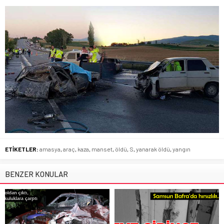
ETİKETLER:
amasya
,
araç
,
kaza
,
manset
,
öldü
,
S
,
yanarak öldü
,
yangın
BENZER KONULAR