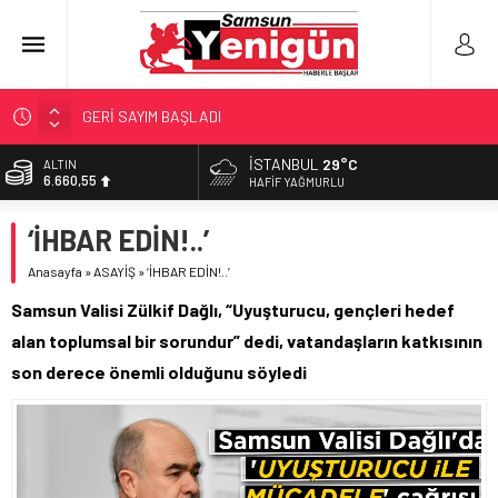
GERİ SAYIM BAŞLADI
SAMSUNSPOR’DA HEDEF 5’İNCİLİK!
İSTANBUL
29°C
ALTIN
6.660,55
‘BAFRA’YA YATIRIM YAPIN!’
HAFIF YAĞMURLU
İŞTE FINDIK FİYATI!
BİST
‘İHBAR EDİN!..’
13.779,39
YÖNETİCİ SEÇERKEN YAPILAN EN BÜYÜK HATALAR
Anasayfa
»
ASAYİŞ
»
‘İHBAR EDİN!..’
DOLAR
47,7111
Samsun Valisi Zülkif Dağlı, “Uyuşturucu, gençleri hedef
EURO
alan toplumsal bir sorundur” dedi, vatandaşların katkısının
55,1881
son derece önemli olduğunu söyledi