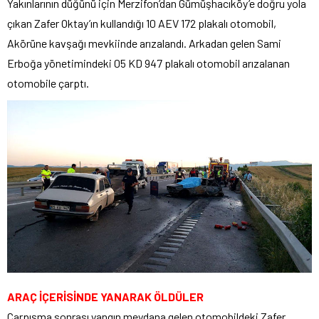
Yakınlarının düğünü için Merzifon’dan Gümüşhacıköy’e doğru yola
çıkan Zafer Oktay’ın kullandığı 10 AEV 172 plakalı otomobil,
Akörüne kavşağı mevkiinde arızalandı. Arkadan gelen Sami
Erboğa yönetimindeki 05 KD 947 plakalı otomobil arızalanan
otomobile çarptı.
ARAÇ İÇERİSİNDE YANARAK ÖLDÜLER
Çarpışma sonrası yangın meydana gelen otomobildeki Zafer