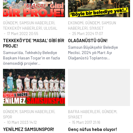
GÜNDEM
,
SAMSUN HABERLERİ
,
EKONOMİ
,
GÜNDEM
,
SAMSUN
TEKKEKÖY HABERLERİ
,
ULUSAL
HABERLERİ
,
SİYASET
17 Mart 2022 20:55
25 Mart 2024 17:07
TEKKEKÖY’DE ‘MASAL’ GİBİ BİR
OLAĞANÜSTÜ GÜN!
PROJE!
Samsun Büyükşehir Belediye
Samsun'da, Tekkeköy Belediye
Meclisi, 2024 yılı Mart Ayı
Başkanı Hasan Togar’ın en fazla
Olağanüstü Toplantısı...
önemsediği projeler...
GÜNDEM
,
SAMSUN HABERLERİ
,
BAFRA HABERLERİ
,
GÜNDEM
,
SPOR
SİYASET
10 Mart 2023 14:12
15 Mart 2017 21:16
YENİLMEZ SAMSUNSPOR!
Genç nüfus heba oluyor!