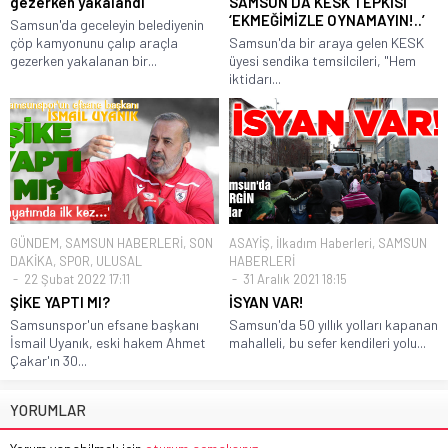
gezerken yakalandı
SAMSUN’DA KESK TEPKİSİ
‘EKMEĞİMİZLE OYNAMAYIN!..’
Samsun'da geceleyin belediyenin
çöp kamyonunu çalıp araçla
Samsun'da bir araya gelen KESK
gezerken yakalanan bir...
üyesi sendika temsilcileri, "Hem
iktidarı...
GÜNDEM
,
SAMSUN HABERLERİ
,
SON
ASAYİŞ
,
İlkadım Haberleri
,
SAMSUN
DAKİKA
,
SPOR
,
ULUSAL
HABERLERİ
22 Şubat 2022 17:11
31 Aralık 2021 18:15
ŞİKE YAPTI MI?
İSYAN VAR!
Samsunspor'un efsane başkanı
Samsun'da 50 yıllık yolları kapanan
İsmail Uyanık, eski hakem Ahmet
mahalleli, bu sefer kendileri yolu...
Çakar'ın 30...
YORUMLAR