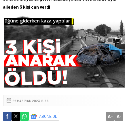
aileden 3 kişi can verdi
26 HAZIRAN 2023 14:56
A
A
ABONE OL
+
-