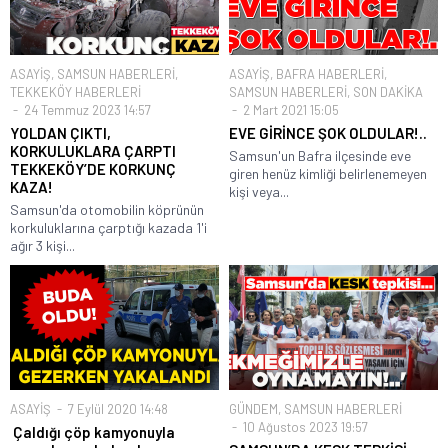
ASAYİŞ
,
SAMSUN HABERLERİ
,
ASAYİŞ
,
BAFRA HABERLERİ
,
TEKKEKÖY HABERLERİ
SAMSUN HABERLERİ
,
SON DAKİKA
24 Temmuz 2023 14:57
2 Mart 2021 15:05
YOLDAN ÇIKTI,
EVE GİRİNCE ŞOK OLDULAR!..
KORKULUKLARA ÇARPTI
Samsun'un Bafra ilçesinde eve
TEKKEKÖY’DE KORKUNÇ
giren henüz kimliği belirlenemeyen
KAZA!
kişi veya...
Samsun'da otomobilin köprünün
korkuluklarına çarptığı kazada 1'i
ağır 3 kişi...
ASAYİŞ
7 Eylül 2020 14:48
GÜNDEM
,
SAMSUN HABERLERİ
10 Ağustos 2023 19:57
Çaldığı çöp kamyonuyla