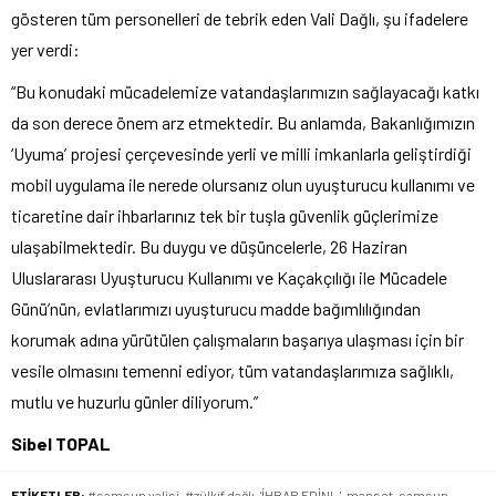
gösteren tüm personelleri de tebrik eden Vali Dağlı, şu ifadelere
yer verdi:
“Bu konudaki mücadelemize vatandaşlarımızın sağlayacağı katkı
da son derece önem arz etmektedir. Bu anlamda, Bakanlığımızın
‘Uyuma’ projesi çerçevesinde yerli ve milli imkanlarla geliştirdiği
mobil uygulama ile nerede olursanız olun uyuşturucu kullanımı ve
ticaretine dair ihbarlarınız tek bir tuşla güvenlik güçlerimize
ulaşabilmektedir. Bu duygu ve düşüncelerle, 26 Haziran
Uluslararası Uyuşturucu Kullanımı ve Kaçakçılığı ile Mücadele
Günü’nün, evlatlarımızı uyuşturucu madde bağımlılığından
korumak adına yürütülen çalışmaların başarıya ulaşması için bir
vesile olmasını temenni ediyor, tüm vatandaşlarımıza sağlıklı,
mutlu ve huzurlu günler diliyorum.”
Sibel TOPAL
ETİKETLER:
#samsun valisi
,
#zülkif dağlı
,
'İHBAR EDİN!..'
,
manset
,
samsun
,