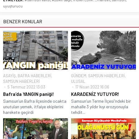
uyuşturucu
BENZER KONULAR
ASAYİŞ
,
BAFRA HABERLERİ
,
GÜNDEM
,
SAMSUN HABERLERİ
,
SAMSUN HABERLERİ
ULUSAL
5 Temmuz 2022 13:03
17 Nisan 2022 16:06
Bafra’da YANGIN paniği!
KARADENİZ YUTUYOR!
Samsun’un Bafra ilçesinde ocakta
Samsun’un Terme İlçesi'ndeki bir
unutulan yemek, itfaiye ekiplerini
mahalle 3 yıldır kıyı erozyonuyla
harekete geçirdi
tehdit...