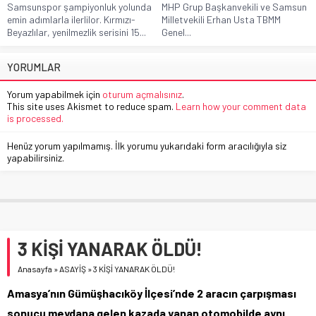
Samsunspor şampiyonluk yolunda
MHP Grup Başkanvekili ve Samsun
emin adımlarla ilerlilor. Kırmızı-
Milletvekili Erhan Usta TBMM
Beyazlılar, yenilmezlik serisini 15...
Genel...
YORUMLAR
Yorum yapabilmek için
oturum açmalısınız
.
This site uses Akismet to reduce spam.
Learn how your comment data
is processed.
Henüz yorum yapılmamış. İlk yorumu yukarıdaki form aracılığıyla siz
yapabilirsiniz.
3 KİŞİ YANARAK ÖLDÜ!
Anasayfa
»
ASAYİŞ
»
3 KİŞİ YANARAK ÖLDÜ!
Amasya’nın Gümüşhacıköy İlçesi’nde 2 aracın çarpışması
sonucu meydana gelen kazada yanan otomobilde aynı