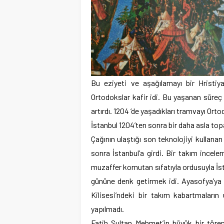
Bu eziyeti ve aşağılamayı bir Hristiy
Ortodokslar kafir idi. Bu yaşanan süreç
artırdı. 1204 ‘de yaşadıkları tramvayı Ort
İstanbul 1204’ten sonra bir daha asla to
Çağının ulaştığı son teknolojiyi kullan
sonra İstanbul’a girdi. Bir takım incele
muzaffer komutan sıfatıyla ordusuyla İs
gününe denk getirmek idi. Ayasofya’ya 
Kilisesi’ndeki bir takım kabartmaları
yapılmadı.
Fatih Sultan Mehmet’in büyük bir töre