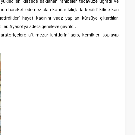
yüklediler, kilisede saklanan rahibeler tecavüze uğradı ve
ında hareket edemez olan katırlar kılıçlarla kesildi kilise kan
tirdikleri hayat kadınını vaaz yapılan kürsüye çıkardılar,
iler. Ayasofya adeta geneleve çevrildi.
aratoriçelere ait mezar lahitlerini açıp, kemikleri toplayıp