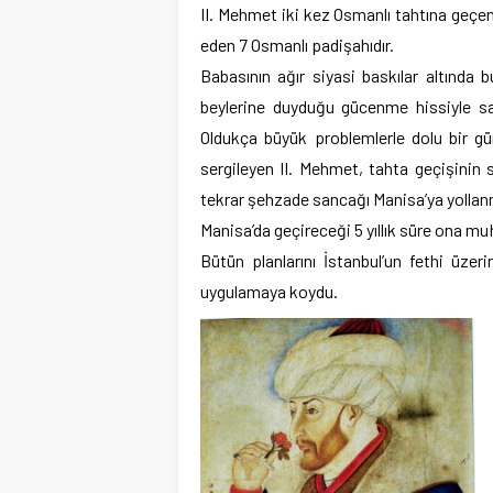
II. Mehmet iki kez Osmanlı tahtına geçen 
eden 7 Osmanlı padişahıdır.
Babasının ağır siyasi baskılar altında 
beylerine duyduğu gücenme hissiyle sa
Oldukça büyük problemlerle dolu bir g
sergileyen II. Mehmet, tahta geçişinin 
tekrar şehzade sancağı Manisa’ya yollan
Manisa’da geçireceği 5 yıllık süre ona m
Bütün planlarını İstanbul’un fethi üzer
uygulamaya koydu.