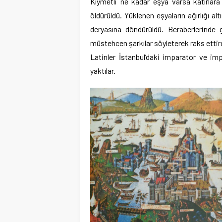
Kıymetli ne kadar eşya varsa katırlara 
öldürüldü. Yüklenen eşyaların ağırlığı alt
deryasına döndürüldü. Beraberlerinde ge
müstehcen şarkılar söyleterek raks ettird
Latinler İstanbul’daki imparator ve imp
yaktılar.