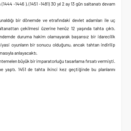
(1444 -1446 ), (1451 -1481) 30 yıl 2 ay 13 gün saltanatı devam
bunaldığı bir dönemde ve etrafındaki devlet adamları ile uç
ltanattan çekilmesi üzerine henüz 12 yaşında tahta çıktı.
ündemde duruma hakim olamayarak başarısız bir idarecilik
siyasi oyunların bir sonucu olduğunu, ancak tahtan indirilip
masıyla anlayacaktı.
uhtemelen büyük bir imparatorluğu tasarlama fırsatı vermişti.
ine yaptı. 1451 de tahta ikinci kez geçtiğinde bu planlarını