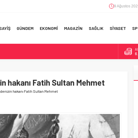
9 Ağustos 202
SAYİŞ
GÜNDEM
EKONOMİ
MAGAZİN
SAĞLIK
SİYASET
SP
A
6
F 5’İNCİLİK!
B
1
IN!’
izin hakanı Fatih Sultan Mehmet
D
47
 YAPILAN EN BÜYÜK HATALAR
ki denizin hakanı Fatih Sultan Mehmet
E
5