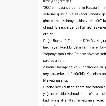
almayı başarmıştır.
1200’lerin başında zamanın Papası II. Inn
seferine girişildi ve askerler Venedik ge
göre burada kalmayacaklar ve Kudüs’ü kur
olmadı. Bizans’ın zenginliği fakir askerl
ettiler.
Doğu Roma 12 Temmuz 1204 VI. Haçlı ord
hakimiyeti kuruldu. Şehir tarihinin en b
Yağmaya şahit olan Fransız şövalye tarih
şekilde anlatır;
Askerler kasaplığa ve kundakçılığa giriş
soyuldu, erkekler öldürüldü. Kadınlara te
bile yağmalandı.
Binalar soyulduktan sonra sıra zamanı
yağmalamakla kalmadı tam bir rezalet e
kadınıyla girdiler. Katırlar yağmalanacak 