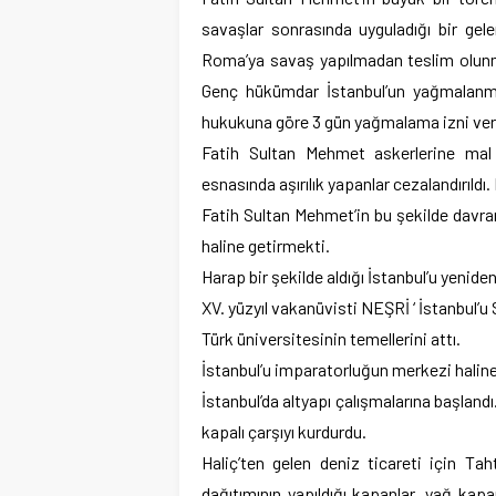
savaşlar sonrasında uyguladığı bir ge
Roma’ya savaş yapılmadan teslim olunm
Genç hükümdar İstanbul’un yağmalanma
hukukuna göre 3 gün yağmalama izni veri
Fatih Sultan Mehmet askerlerine mal
esnasında aşırılık yapanlar cezalandırıldı
Fatih Sultan Mehmet’in bu şekilde davra
haline getirmekti.
Harap bir şekilde aldığı İstanbul’u yeniden
XV. yüzyıl vakanüvisti NEŞRİ ‘ İstanbul’u
Türk üniversitesinin temellerini attı.
İstanbul’u imparatorluğun merkezi haline
İstanbul’da altyapı çalışmalarına başland
kapalı çarşıyı kurdurdu.
Haliç’ten gelen deniz ticareti için Tah
dağıtımının yapıldığı kapanlar, yağ kap