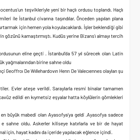
ocentus’un teşvikleriyle yeni bir haçlı ordusu toplandı. Haçlı
mileri ile İstanbul civarına taşındılar. Önceden yapılan plana
tarmak için hemen yola koyulacaklardı. İşler beklendiği gibi
erin gözünü kamaştırmıştı. Kudüs yerine Bizans’ı almayı tercih
usunun eline geçti . İstanbul’da 57 yıl sürecek olan Latin
üyük yağmalarından birine sahne oldu
çi Geoffroı De Wıllehardovın Henrı De Valecıennes olayları şu
tiler. Evler ateşe verildi. Saraylarla resmi binalar tamamen
cavüz edildi en kıymetsiz eşyalar hatta köylülerin gömlekleri
n en büyük mabedi olan Ayasofya’ya geldi .Ayasofya sadece
 sahne oldu. Askerler kiliseye katırlarla ve bir de hayat
mal için, hayat kadını da içeride yapılacak eğlence içindi.