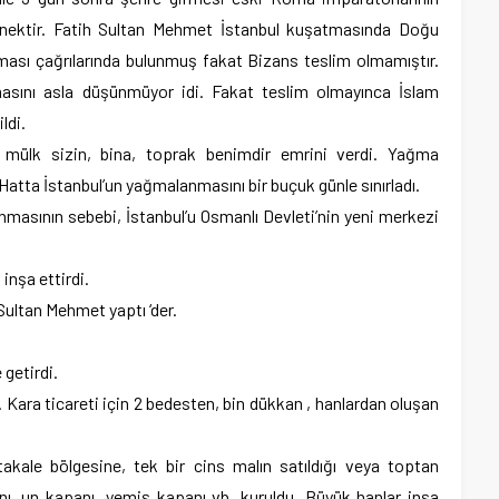
lenektir. Fatih Sultan Mehmet İstanbul kuşatmasında Doğu
ası çağrılarında bulunmuş fakat Bizans teslim olmamıştır.
sını asla düşünmüyor idi. Fakat teslim olmayınca İslam
ldi.
 mülk sizin, bina, toprak benimdir emrini verdi. Yağma
. Hatta İstanbul’un yağmalanmasını bir buçuk günle sınırladı.
nmasının sebebi, İstanbul’u Osmanlı Devleti’nin yeni merkezi
 inşa ettirdi.
 Sultan Mehmet yaptı ‘der.
 getirdi.
ı. Kara ticareti için 2 bedesten, bin dükkan , hanlardan oluşan
takale bölgesine, tek bir cins malın satıldığı veya toptan
anı, un kapanı, yemiş kapanı vb. kuruldu. Büyük hanlar inşa