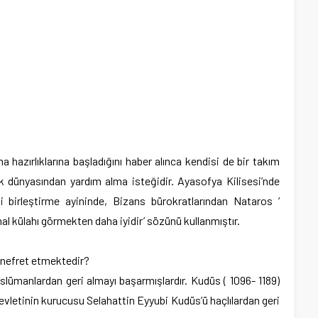
hazırlıklarına başladığını haber alınca kendisi de bir takım
lik dünyasından yardım alma isteğidir. Ayasofya Kilisesi’nde
ni birleştirme ayininde, Bizans bürokratlarından Nataros ‘
nal külahı görmekten daha iyidir’ sözünü kullanmıştır.
 nefret etmektedir?
Müslümanlardan geri almayı başarmışlardır. Kudüs ( 1096- 1189)
 devletinin kurucusu Selahattin Eyyubi Kudüs’ü haçlılardan geri