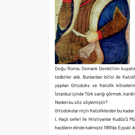
Doğu Roma, Osmanlı Devleti’nin kuşatma 
tedbirler aldı. Bunlardan birisi de Kato
yapılan Ortodoks ve Katolik kiliseleri
İstanbul içinde Türk sarığı görmek, kardi
Neden bu söz söylemiştir?
Ortodokslar niçin Katoliklerden bu kadar
I. Haçlı seferi ile Hristiyanlar Kudüs’ü 
haçlıların elinde kalmıştır.1189’da Eyyubi