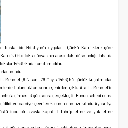
an başka bir Hristiyan’a uyguladı. Çünkü Katoliklere göre
 Katolik Ortodoks dünyasının arasındaki düşmanlığı daha da
odokslar 1453’e kadar unutamadılar.
parlanamadı.
an II. Mehmet (6 Nisan -29 Mayıs 1453) 54 günlük kuşatmadan
melerde bulunduktan sonra şehirden çıktı. Asıl II. Mehmet’in
tanbul’a girmesi 3 gün sonra gerçekleşti. Bunun sebebi cuma
gidildi ve camiye çevrilerek cuma namazı kılındı. Ayasofya
n üstü ince bir sıvayla kapatıldı tahrip etme ve yok etme
nle 3 gün sonra şehre girmesi eski Roma imparatorlarının