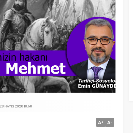
28 MAYIS 2020 18:58
A
A
+
-