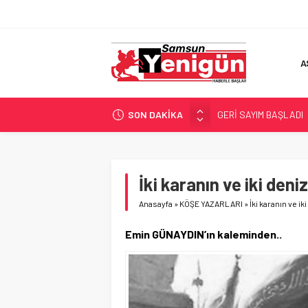
A
SON DAKİKA
GERİ SAYIM BAŞLADI
SAMSUNSPOR’DA HEDE
‘BAFRA’YA YATIRIM YAP
İŞTE FINDIK FİYATI!
İki karanın ve iki den
YÖNETİCİ SEÇERKEN
Anasayfa
»
KÖŞE YAZARLARI
»
İki karanın ve i
Emin GÜNAYDIN’ın kaleminden..