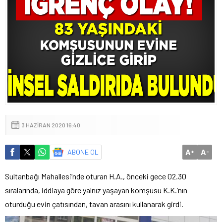
3 HAZIRAN 2020 16:40
A
A
ABONE OL
+
-
Sultanbağı Mahallesi’nde oturan H.A., önceki gece 02.30
sıralarında, iddiaya göre yalnız yaşayan komşusu K.K.’nın
oturduğu evin çatısından, tavan arasını kullanarak girdi.