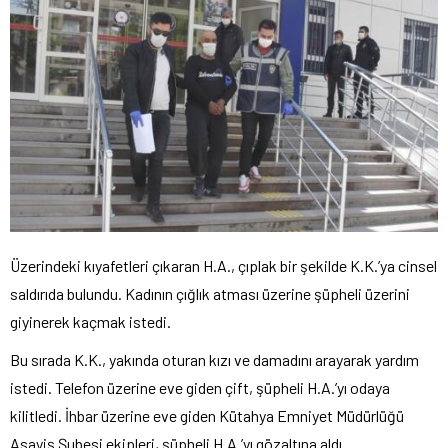
Üzerindeki kıyafetleri çıkaran H.A., çıplak bir şekilde K.K.’ya cinsel
saldırıda bulundu. Kadının çığlık atması üzerine şüpheli üzerini
giyinerek kaçmak istedi.
Bu sırada K.K., yakında oturan kızı ve damadını arayarak yardım
istedi. Telefon üzerine eve giden çift, şüpheli H.A.’yı odaya
kilitledi. İhbar üzerine eve giden Kütahya Emniyet Müdürlüğü
Asayiş Şubesi ekipleri, şüpheli H.A.’yı gözaltına aldı.