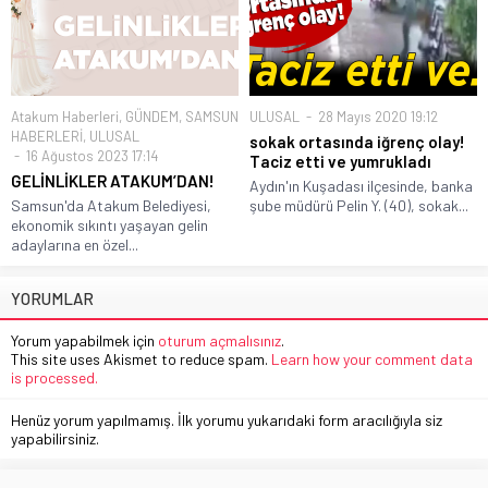
Atakum Haberleri
,
GÜNDEM
,
SAMSUN
ULUSAL
28 Mayıs 2020 19:12
HABERLERİ
,
ULUSAL
sokak ortasında iğrenç olay!
16 Ağustos 2023 17:14
Taciz etti ve yumrukladı
GELİNLİKLER ATAKUM’DAN!
Aydın'ın Kuşadası ilçesinde, banka
Samsun'da Atakum Belediyesi,
şube müdürü Pelin Y. (40), sokak...
ekonomik sıkıntı yaşayan gelin
adaylarına en özel...
YORUMLAR
Yorum yapabilmek için
oturum açmalısınız
.
This site uses Akismet to reduce spam.
Learn how your comment data
is processed.
Henüz yorum yapılmamış. İlk yorumu yukarıdaki form aracılığıyla siz
yapabilirsiniz.