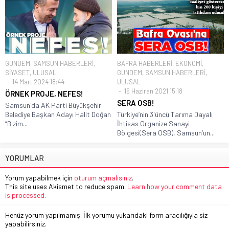
GÜNDEM
,
SAMSUN HABERLERİ
,
BAFRA HABERLERİ
,
EKONOMİ
,
SİYASET
,
ULUSAL
GÜNDEM
,
SAMSUN HABERLERİ
,
14 Mart 2024 18:44
ULUSAL
16 Haziran 2021 15:18
ÖRNEK PROJE, NEFES!
SERA OSB!
Samsun'da AK Parti Büyükşehir
Belediye Başkan Adayı Halit Doğan
Türkiye’nin 3'üncü Tarıma Dayalı
“Bizim...
İhtisas Organize Sanayi
Bölgesi(Sera OSB), Samsun’un...
YORUMLAR
Yorum yapabilmek için
oturum açmalısınız
.
This site uses Akismet to reduce spam.
Learn how your comment data
is processed.
Henüz yorum yapılmamış. İlk yorumu yukarıdaki form aracılığıyla siz
yapabilirsiniz.