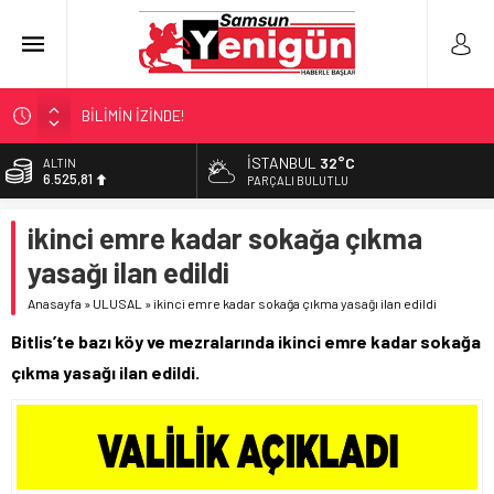
BİLİMİN İZİNDE!
TIR’A ‘ZEHİR’ BASKINI!
İSTANBUL
32°C
ALTIN
6.525,81
FECİ SON!
PARÇALI BULUTLU
UÇURUMDA CAN PAZARI!
BİST
ikinci emre kadar sokağa çıkma
13.703,13
SAMSUN YANACAK!
yasağı ilan edildi
DOLAR
47,5932
Anasayfa
»
ULUSAL
»
ikinci emre kadar sokağa çıkma yasağı ilan edildi
EURO
Bitlis’te bazı köy ve mezralarında ikinci emre kadar sokağa
55,0919
çıkma yasağı ilan edildi.