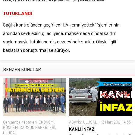
TUTUKLANDI
Sağlık kontrolünden geçirilen H.A., emniyetteki işlemlerinin
ardından sevk edildiği adliyede, mahkemece ‘cinsel saldırı’
suçlamasıyla tutuklanarak, cezaevine konuldu. Olayla ilgili
başlatılan soruşturma ise sürüyor.
BENZER KONULAR
Çarşamba haberleri
,
EKONOMİ
,
ASAYİŞ
,
ULUSAL
3 Mart 2021 14:33
GÜNDEM
,
SAMSUN HABERLERİ
,
KANLI İNFAZ!
ULUSAL