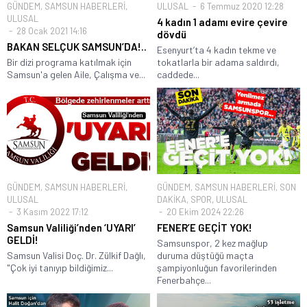
GÜNDEM
,
SAMSUN HABERLERİ
,
ULUSAL
6 Temmuz 2020 12:28
ULUSAL
4 kadın 1 adamı evire çevire
28 Ocak 2021 14:16
dövdü
BAKAN SELÇUK SAMSUN’DA!..
Esenyurt’ta 4 kadın tekme ve
Bir dizi programa katılmak için
tokatlarla bir adama saldırdı,
Samsun'a gelen Aile, Çalışma ve...
caddede...
GÜNDEM
,
SAMSUN HABERLERİ
,
GÜNDEM
,
SAMSUN HABERLERİ
,
SON
ULUSAL
DAKİKA
,
SPOR
,
ULUSAL
3 Kasım 2022 17:12
20 Ekim 2024 22:26
Samsun Valiliği’nden ‘UYARI’
FENER’E GEÇİT YOK!
GELDİ!
Samsunspor, 2 kez mağlup
Samsun Valisi Doç. Dr. Zülkif Dağlı,
duruma düştüğü maçta
"Çok iyi tanıyıp bildiğimiz...
şampiyonluğun favorilerinden
Fenerbahçe...