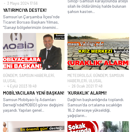
Sinop-Samsun karayolunda ateşli
3 Mayıs 2024 17:56
silah ile öldürülmüş halde bulunan
YATIRIMCIYA DESTEK!
şahsın kasten...
Samsun'un Çarşamba İlçesi'nde
Ticaret Borsası Başkanı Yılmas,
“Sanayi bölgelerimizin önemini...
GÜNDEM
,
SAMSUN HABERLERİ
,
METEOROLOJİ
,
GÜNDEM
,
SAMSUN
ULUSAL
HABERLERİ
,
ULUSAL
4 Eylül 2023 19:49
26 Ocak 2021 17:48
MOBİLYACILARA YENİ BAŞKAN!
‘KURAKLIK’ ALARMI!
Samsun Mobilyacı İş Adamları
Dağlı’nın başkanlığında toplandı.
Derneği'nde(MOBİD) görev değişimi
Samsun'da ortalama sıcaklığın
yaşandı. Yapılan genel...
16,2 dereceye yükseldiği,
yağışların...