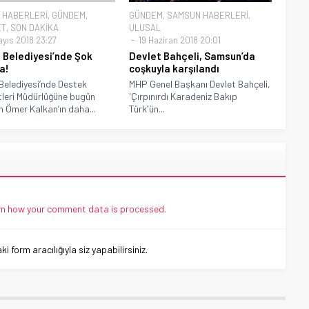
 HABERLERİ
,
GÜNDEM
,
GÜNDEM
,
SAMSUN HABERLERİ
,
ET
,
SON DAKİKA
ULUSAL
ayıs 2018 23:27
19 Haziran 2018 20:01
 Belediyesi’nde Şok
Devlet Bahçeli, Samsun’da
a!
coşkuyla karşılandı
Belediyesi’nde Destek
MHP Genel Başkanı Devlet Bahçeli,
leri Müdürlüğüne bugün
'Çırpınırdı Karadeniz Bakıp
 Ömer Kalkan’ın daha...
Türk'ün...
n how your comment data is processed.
 form aracılığıyla siz yapabilirsiniz.