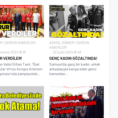
EM
,
SAMSUN HABERLERİ
,
ASAYİŞ
,
GÜNDEM
,
SAMSUN
HABERLERİ
emmuz 2024 16:19
22 Eylül 2024 16:49
R VERDİLER!
GENÇ KADIN GÖZALTINDA!
 Valisi Orhan Tavlı, ‘Özel
Samsun’da genç bir kadın, erkek
lar Virtus Avrupa Atletizm
arkadaşıyla kavga eden genci
onası'nda şampiyonluk...
karnından...