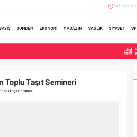
7 Ağustos 202
SAYİŞ
GÜNDEM
EKONOMİ
MAGAZİN
SAĞLIK
SİYASET
SP
B
1
F 5’İNCİLİK!
D
4
IN!’
n Toplu Taşıt Semineri
E
5
 YAPILAN EN BÜYÜK HATALAR
Toplu Taşıt Semineri
A
6