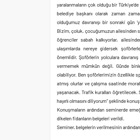
yaralanmaların çok olduğu bir Türkiye’de 
belediye başkanı olarak zaman zaman
olduğumuz davranışı bir sonraki gün ‘y
Bizim, çoluk, çocuğumuzun ailesinden son
öğrenciler sabah kalkıyorlar, ailesin
ulaşımlarda nereye gidersek şoförler
önemlidir. Şoförlerin yolculara davran
vermemek mümkün değil. Günde binlerce
olabiliyor. Ben şoförlerimizin özellikle 
atmış olurlar ve çalışma saatinde moral
yaşanacak. Trafik kuralları öğretilecek
hayırlı olmasını diliyorum” şeklinde konuş
Konuşmaların ardından seminerde emeği 
dikelen fidanların belgeleri verildi.
Seminer, belgelerin verilmesinin ardından 