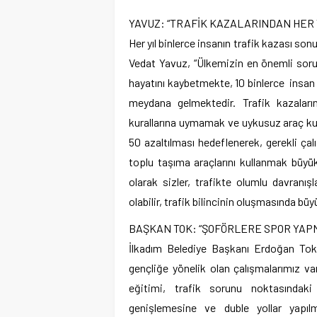
YAVUZ: “TRAFİK KAZALARINDAN HER 
Her yıl binlerce insanın trafik kazası s
Vedat Yavuz, “Ülkemizin en önemli sorunl
hayatını kaybetmekte, 10 binlerce insan 
meydana gelmektedir. Trafik kazaların
kurallarına uymamak ve uykusuz araç kull
50 azaltılması hedeflenerek, gerekli çalı
toplu taşıma araçlarını kullanmak büyü
olarak sizler, trafikte olumlu davranışl
olabilir, trafik bilincinin oluşmasında bü
BAŞKAN TOK: “ŞOFÖRLERE SPOR YAP
İlkadım Belediye Başkanı Erdoğan Tok,
gençliğe yönelik olan çalışmalarımız va
eğitimi, trafik sorunu noktasındaki
genişlemesine ve duble yollar yapı