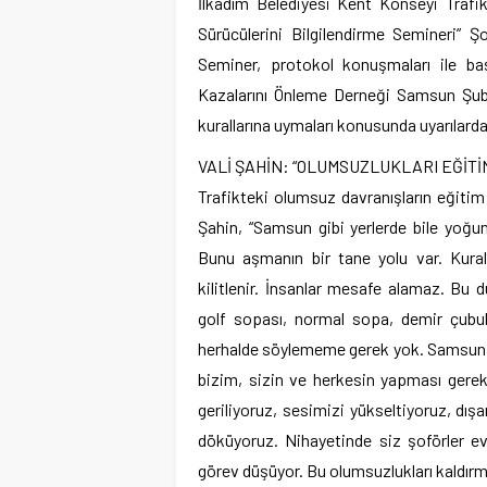
İlkadım Belediyesi Kent Konseyi Trafi
Sürücülerini Bilgilendirme Semineri” Şo
Seminer, protokol konuşmaları ile baş
Kazalarını Önleme Derneği Samsun Şube
kurallarına uymaları konusunda uyarılard
VALİ ŞAHİN: “OLUMSUZLUKLARI EĞİTİ
Trafikteki olumsuz davranışların eğitim
Şahin, “Samsun gibi yerlerde bile yoğun
Bunu aşmanın bir tane yolu var. Kurall
kilitlenir. İnsanlar mesafe alamaz. Bu
golf sopası, normal sopa, demir çubu
herhalde söylememe gerek yok. Samsun ul
bizim, sizin ve herkesin yapması gereke
geriliyoruz, sesimizi yükseltiyoruz, dı
döküyoruz. Nihayetinde siz şoförler evi
görev düşüyor. Bu olumsuzlukları kaldır