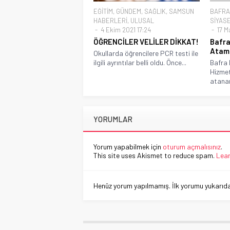
EĞİTİM
,
GÜNDEM
,
SAĞLIK
,
SAMSUN
BAFRA
HABERLERİ
,
ULUSAL
SİYAS
4 Ekim 2021 17:24
17 M
ÖĞRENCİLER VELİLER DİKKAT!
Bafra
Atam
Okullarda öğrencilere PCR testi ile
ilgili ayrıntılar belli oldu. Önce...
Bafra 
Hizmet
atanan
YORUMLAR
Yorum yapabilmek için
oturum açmalısınız
.
This site uses Akismet to reduce spam.
Lear
Henüz yorum yapılmamış. İlk yorumu yukarıdaki