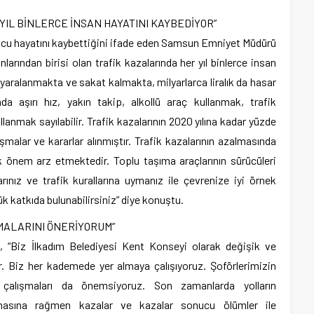
YIL BİNLERCE İNSAN HAYATINI KAYBEDİYOR”
onucu hayatını kaybettiğini ifade eden Samsun Emniyet Müdürü
arından birisi olan trafik kazalarında her yıl binlerce insan
yaralanmakta ve sakat kalmakta, milyarlarca liralık da hasar
da aşırı hız, yakın takip, alkollü araç kullanmak, trafik
anmak sayılabilir. Trafik kazalarının 2020 yılına kadar yüzde
şmalar ve kararlar alınmıştır. Trafik kazalarının azalmasında
k önem arz etmektedir. Toplu taşıma araçlarının sürücüleri
arınız ve trafik kurallarına uymanız ile çevrenize iyi örnek
yük katkıda bulunabilirsiniz” diye konuştu.
MALARINI ÖNERİYORUM”
 “Biz İlkadım Belediyesi Kent Konseyi olarak değişik ve
r. Biz her kademede yer almaya çalışıyoruz. Şoförlerimizin
 çalışmaları da önemsiyoruz. Son zamanlarda yolların
lmasına rağmen kazalar ve kazalar sonucu ölümler ile