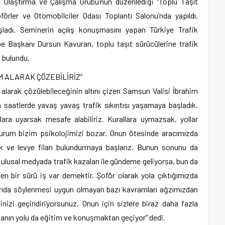
k Ulaştırma ve Çalışma Grubu’nun düzenlediği “Toplu Taşıt
förler ve Otomobilciler Odası Toplantı Salonu’nda yapıldı.
ladı. Seminerin açılış konuşmasını yapan Türkiye Trafik
 Başkanı Dursun Kavuran, toplu taşıt sürücülerine trafik
a bulundu.
M ALARAK ÇÖZEBİLİRİZ”
 alarak çözülebileceğinin altını çizen Samsun Valisi İbrahim
 saatlerde yavaş yavaş trafik sıkıntısı yaşamaya başladık.
ara uyarsak mesafe alabiliriz. Kurallara uymazsak, yollar
 durum bizim psikolojimizi bozar. Onun ötesinde aracımızda
k ve levye filan bulundurmaya başlarız. Bunun sonunu da
usal medyada trafik kazaları ile gündeme geliyorsa, bun da
n bir sürü iş var demektir. Şoför olarak yola çıktığımızda
şarıda söylenmesi uygun olmayan bazı kavramları ağzımızdan
nizi geçindiriyorsunuz. Onun için sizlere biraz daha fazla
manın yolu da eğitim ve konuşmaktan geçiyor” dedi.