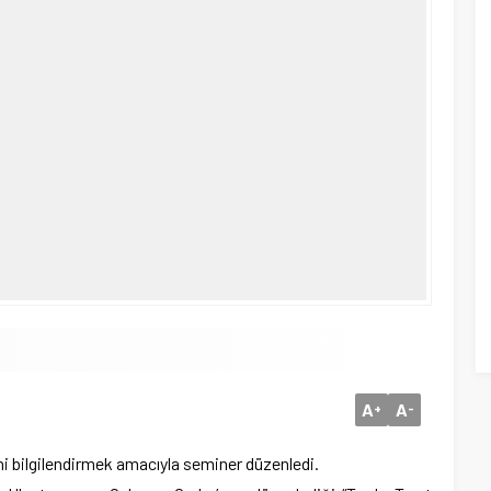
A
A
+
-
ini bilgilendirmek amacıyla seminer düzenledi.