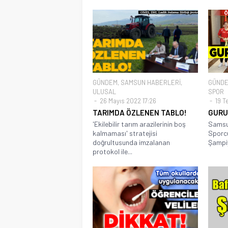
GÜNDEM
,
SAMSUN HABERLERİ
,
GÜND
ULUSAL
SPOR
26 Mayıs 2022 17:26
19 T
TARIMDA ÖZLENEN TABLO!
GURU
'Ekilebilir tarım arazilerinin boş
Samsun
kalmaması' stratejisi
Sporcu
doğrultusunda imzalanan
Şampiy
protokol ile...