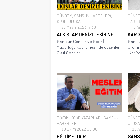
GÜNDEM
,
SAMSUN HABERLERİ
,
GÜND
SPOR
,
ULUSAL
HABER
26 Mayıs 2023 17:39
15 Ar
ALKIŞLAR DENİZLİ EKİBİNE!
KAR 
Samsun Gençlik ve Spor İl
Samsun
Müdürlüğü koordinesinde düzenlen
bildir
Okul Sporları...
'Kar Ya
EĞİTİM
,
KÖŞE YAZARLARI
,
SAMSUN
GÜND
HABERLERİ
ULUSA
20 Ekim 2022 09:00
28 A
EĞİTİME DAİR
SAMSU