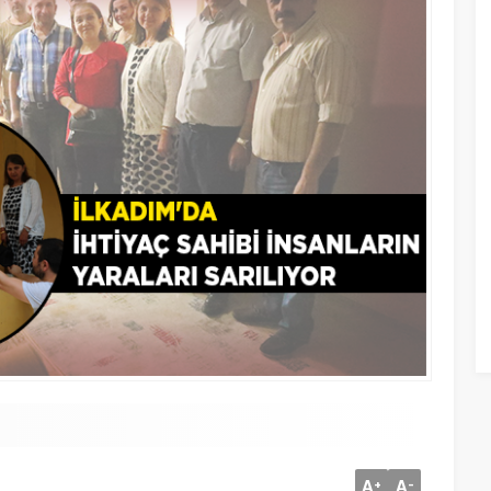
A
A
+
-