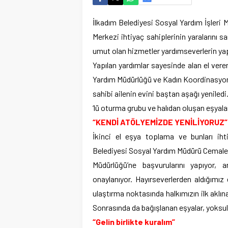
İlkadım Belediyesi Sosyal Yardım İşleri
Merkezi ihtiyaç sahiplerinin yaralarını s
umut olan hizmetler yardımseverlerin yap
Yapılan yardımlar sayesinde alan el vere
Yardım Müdürlüğü ve Kadın Koordinasyon 
sahibi ailenin evini baştan aşağı yeniled
‘lü oturma grubu ve halıdan oluşan eşyalar
“KENDİ ATÖLYEMİZDE YENİLİYORUZ”
İkinci el eşya toplama ve bunları ihti
Belediyesi Sosyal Yardım Müdürü Cemalett
Müdürlüğü’ne başvurularını yapıyor, a
onaylanıyor. Hayırseverlerden aldığımız 
ulaştırma noktasında halkımızın ilk aklı
Sonrasında da bağışlanan eşyalar, yoksul v
“Gelin birlikte kuralım”