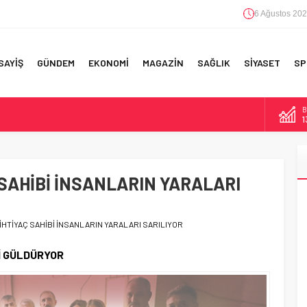
6 Ağustos 202
SAYİŞ
GÜNDEM
EKONOMİ
MAGAZİN
SAĞLIK
SİYASET
SP
D
4
E
5
RI!
Ç SAHİBİ İNSANLARIN YARALARI
A
6
B
1
A İHTİYAÇ SAHİBİ İNSANLARIN YARALARI SARILIYOR
İ GÜLDÜRYOR