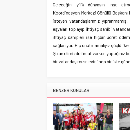
Geleceğin iyilik dünyasını inşa et
Koordinasyon Merkezi Gönüllü Başkanı Lü
isteyen vatandaşlarımız yıpranmamış, kı
eşyaları toplayıp ihtiyaç sahibi vatandaş
ihtiyaç sahipleri ise hiçbir ücret ödem
sağlanıyor. Hiç unutmamalıyız güçlü iken,
Şu an elimizde fırsat varken yaptığınız b
bir vatandaşımızın evini hep birlikte güne
BENZER KONULAR