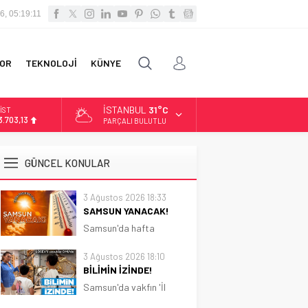
6, 05:19:12
OR
TEKNOLOJİ
KÜNYE
İSTANBUL
31°C
OLAR
7,5844
PARÇALI BULUTLU
URO
5,1152
GÜNCEL KONULAR
LTIN
.529,72
3 Ağustos 2026 18:33
SAMSUN YANACAK!
İST
3.703,13
Samsun'da hafta
boyunca güneşli ve sıcak
hava etkili olacak.
3 Ağustos 2026 18:10
Sıcaklık 31 dereceye
BİLİMİN İZİNDE!
kadar çıkacak
Samsun'da vakfın 'İl
Koordinatörlüğü'nce