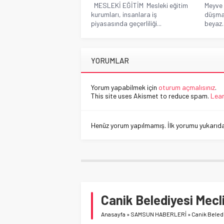
MESLEKİ EĞİTİM Mesleki eğitim
Meyve 
kurumları, insanlara iş
düşman
piyasasında geçerliliği...
beyaz..
YORUMLAR
Yorum yapabilmek için
oturum açmalısınız
.
This site uses Akismet to reduce spam.
Lear
Henüz yorum yapılmamış. İlk yorumu yukarıdaki
Canik Belediyesi Mecl
Anasayfa
»
SAMSUN HABERLERİ
»
Canik Beled