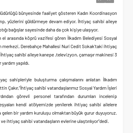
 Müdürlüğü bünyesinde faaliyet gösteren Kadın Koordinasyon
arıp, yüzlerini güldürmeye devam ediyor. İhtiyaç sahibi aileye
tığı bağışlar sayesinde daha da çok kişiye ulaşıyor.
n el arasında köprü vazifesi gören İlkadım Belediyesi Sosyal
merkezi, Derebahçe Mahallesi Nuri Cedit Sokak’taki ihtiyaç
i.İhtiyaç sahibi aileye kanepe ,televizyon, çamaşır makinesi 3
 yardım yapıldı.
yaç sahipleriyle buluşturma çalışmalarını anlatan İlkadım
in Çakır,”İhtiyaç sahibi vatandaşlarımız Sosyal Yardım İşleri
rdından görevli personel tarafından durumları incelenip
eşyaları kendi atölyemizde yenilerek ihtiyaç sahibi ailelere
na gelen bir yardım kuruluşu olmaktan büyük gurur duyuyoruz.
e ihtiyaç sahibi vatandaşların evlerine ulaştırılıyor”dedi.