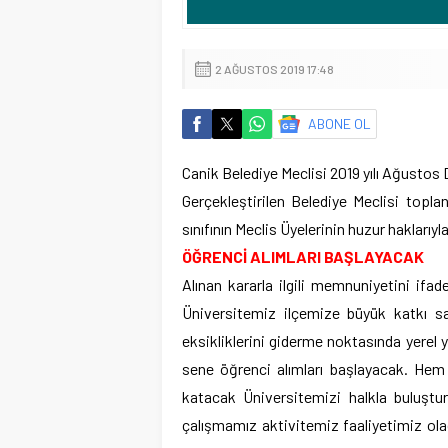
2 AĞUSTOS 2019 17:48
ABONE OL
Canik Belediye Meclisi 2019 yılı Ağustos 
Gerçekleştirilen Belediye Meclisi topla
sınıfının Meclis Üyelerinin huzur haklarıyla
ÖĞRENCİ ALIMLARI BAŞLAYACAK
Alınan kararla ilgili memnuniyetini if
Üniversitemiz ilçemize büyük katkı sa
eksikliklerini giderme noktasında yerel
sene öğrenci alımları başlayacak. Hem
katacak Üniversitemizi halkla buluşt
çalışmamız aktivitemiz faaliyetimiz ola