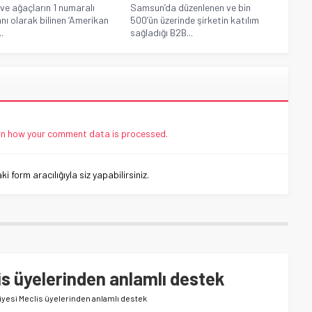
ve ağaçların 1 numaralı
Samsun’da düzenlenen ve bin
ı olarak bilinen ‘Amerikan
500’ün üzerinde şirketin katılım
.
sağladığı B2B...
n how your comment data is processed.
 form aracılığıyla siz yapabilirsiniz.
is üyelerinden anlamlı destek
iyesi Meclis üyelerinden anlamlı destek