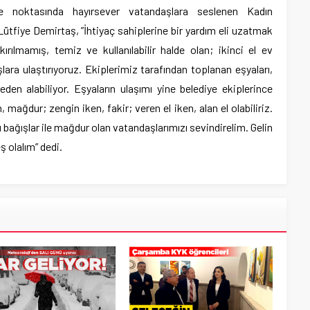
me noktasında hayırsever vatandaşlara seslenen Kadın
tfiye Demirtaş, ”İhtiyaç sahiplerine bir yardım eli uzatmak
rılmamış, temiz ve kullanılabilir halde olan; ikinci el ev
lara ulaştırıyoruz. Ekiplerimiz tarafından toplanan eşyaları,
eden alabiliyor. Eşyaların ulaşımı yine belediye ekiplerince
 mağdur; zengin iken, fakir; veren el iken, alan el olabiliriz.
u bağışlar ile mağdur olan vatandaşlarımızı sevindirelim. Gelin
ş olalım” dedi.