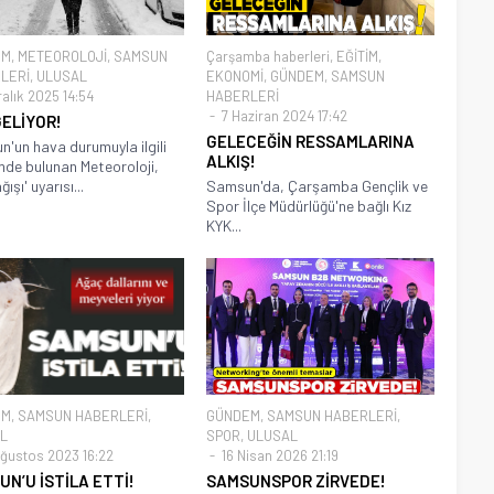
EM
,
METEOROLOJİ
,
SAMSUN
Çarşamba haberleri
,
EĞİTİM
,
LERİ
,
ULUSAL
EKONOMİ
,
GÜNDEM
,
SAMSUN
alık 2025 14:54
HABERLERİ
7 Haziran 2024 17:42
GELİYOR!
GELECEĞİN RESSAMLARINA
'un hava durumuyla ilgili
ALKIŞ!
imde bulunan Meteoroloji,
ğışı' uyarısı...
Samsun'da, Çarşamba Gençlik ve
Spor İlçe Müdürlüğü'ne bağlı Kız
KYK...
EM
,
SAMSUN HABERLERİ
,
GÜNDEM
,
SAMSUN HABERLERİ
,
L
SPOR
,
ULUSAL
ğustos 2023 16:22
16 Nisan 2026 21:19
N’U İSTİLA ETTİ!
SAMSUNSPOR ZİRVEDE!