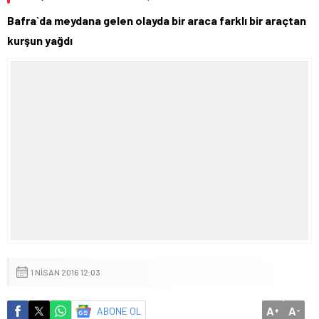
Bafra`da meydana gelen olayda bir araca farklı bir araçtan
kurşun yağdı
1 NISAN 2016 12:03
A
A
ABONE OL
+
-