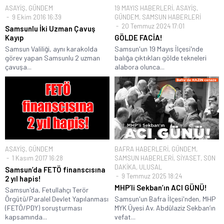
ASAYİŞ
,
GÜNDEM
19 MAYIS HABERLERİ
,
ASAYİŞ
,
9 Ekim 2016 16:39
GÜNDEM
,
SAMSUN HABERLERİ
20 Temmuz 2024 17:01
Samsunlu İki Uzman Çavuş
Kayıp
GÖLDE FACİA!
Samsun Valiliği, aynı karakolda
Samsun'un 19 Mayıs İlçesi'nde
görev yapan Samsunlu 2 uzman
balığa çıktıkları gölde tekneleri
çavuşa...
alabora olunca...
ASAYİŞ
,
GÜNDEM
BAFRA HABERLERİ
,
GÜNDEM
,
1 Kasım 2017 16:28
SAMSUN HABERLERİ
,
SİYASET
,
SON
DAKİKA
,
ULUSAL
Samsun’da FETÖ finanscısına
9 Temmuz 2025 18:24
2 yıl hapis!
MHP’li Sekban’ın ACI GÜNÜ!
Samsun'da, Fetullahçı Terör
Örgütü/Paralel Devlet Yapılanması
Samsun'un Bafra İlçesi'nden, MHP
(FETÖ/PDY) soruşturması
MYK Üyesi Av. Abdülaziz Sekban’ın
kapsamında...
vefat...