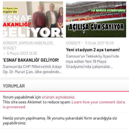
GÜNDEM
,
SAMSUN HABERLERİ
,
GÜNDEM
11 Ocak 2017 19:05
SİYASET
Yeni stadyum 2 aya tamam!
5 Mayıs 2023 19:26
Samsun'un Tekkeköy İlçesi'nde
‘ESNAF BAKANLIĞI’ GELİYOR!
inşa edilen Yeni 19 Mayıs
Samsun'da CHP Milletvetkili Adayı
Stadyumu'nda çalışmalar...
Op. Dr. Murat Çan, ülke genelinde...
YORUMLAR
Yorum yapabilmek için
oturum açmalısınız
.
This site uses Akismet to reduce spam.
Learn how your comment data
is processed.
Henüz yorum yapılmamış. İlk yorumu yukarıdaki form aracılığıyla siz
yapabilirsiniz.