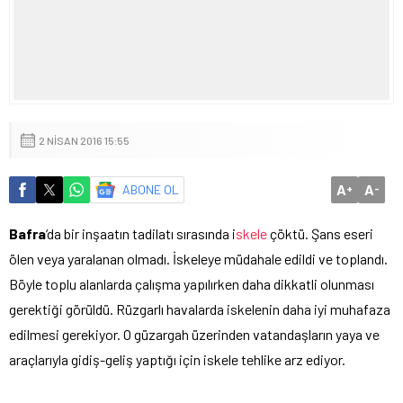
2 NISAN 2016 15:55
A
A
ABONE OL
+
-
Bafra
‘da bir inşaatın tadilatı sırasında i
skele
çöktü. Şans eseri
ölen veya yaralanan olmadı. İskeleye müdahale edildi ve toplandı.
Böyle toplu alanlarda çalışma yapılırken daha dikkatli olunması
gerektiği görüldü. Rüzgarlı havalarda iskelenin daha iyi muhafaza
edilmesi gerekiyor. O güzargah üzerinden vatandaşların yaya ve
araçlarıyla gidiş-geliş yaptığı için iskele tehlike arz ediyor.