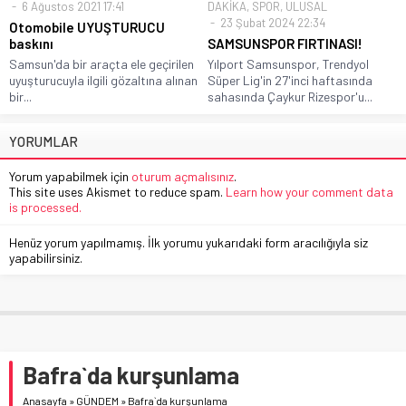
6 Ağustos 2021 17:41
DAKİKA
,
SPOR
,
ULUSAL
23 Şubat 2024 22:34
Otomobile UYUŞTURUCU
baskını
SAMSUNSPOR FIRTINASI!
Samsun'da bir araçta ele geçirilen
Yılport Samsunspor, Trendyol
uyuşturucuyla ilgili gözaltına alınan
Süper Lig'in 27'inci haftasında
bir...
sahasında Çaykur Rizespor'u...
YORUMLAR
Yorum yapabilmek için
oturum açmalısınız
.
This site uses Akismet to reduce spam.
Learn how your comment data
is processed.
Henüz yorum yapılmamış. İlk yorumu yukarıdaki form aracılığıyla siz
yapabilirsiniz.
Bafra`da kurşunlama
Anasayfa
»
GÜNDEM
»
Bafra`da kurşunlama