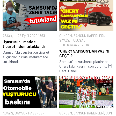
ASAYİŞ
22 Eylül 2020 18:51
GÜNDEM
,
SAMSUN HABERLERİ
,
SİYASET
,
ULUSAL
Uyuşturucu madde
11 Haziran 2026 16:59
ticaretinden tutuklandı
‘CHERY SAMSUN’DAN VAZ MI
Samsun'da uyuşturucu ticareti
GEÇTİ?..’
suçundan bir kişi mahkemece
tutuklandı.
Samsun'da kurulması planlanan
Chery fabrikasının son durumu, İYİ
Parti Genel...
ASAYİŞ
,
SAMSUN HABERLERİ
GÜNDEM
,
SAMSUN HABERLERİ
,
SON