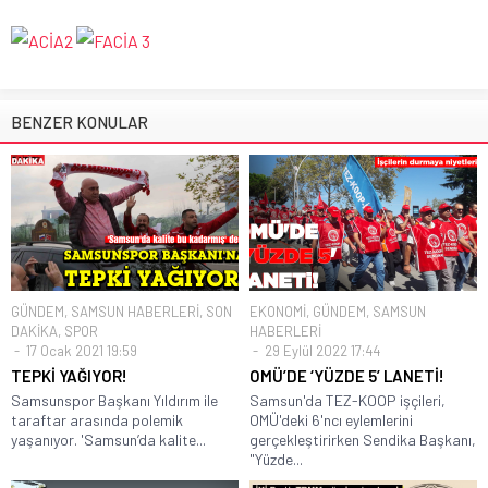
BENZER KONULAR
GÜNDEM
,
SAMSUN HABERLERİ
,
SON
EKONOMİ
,
GÜNDEM
,
SAMSUN
DAKİKA
,
SPOR
HABERLERİ
17 Ocak 2021 19:59
29 Eylül 2022 17:44
TEPKİ YAĞIYOR!
OMÜ’DE ‘YÜZDE 5’ LANETİ!
Samsunspor Başkanı Yıldırım ile
Samsun'da TEZ-KOOP işçileri,
taraftar arasında polemik
OMÜ'deki 6'ncı eylemlerini
yaşanıyor. 'Samsun’da kalite...
gerçekleştirirken Sendika Başkanı,
"Yüzde...