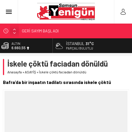
GERİ SAYIM BAŞLADI
SAMSUNSPOR’DA HEDEF 5’İNCİLİK!
İSTANBUL
31°C
ALTIN
6.660,55
‘BAFRA’YA YATIRIM YAPIN!’
PARÇALI BULUTLU
İŞTE FINDIK FİYATI!
BİST
İskele çöktü faciadan dönüldü
13.779,39
YÖNETİCİ SEÇERKEN YAPILAN EN BÜYÜK HATALAR
Anasayfa
»
ASAYİŞ
»
İskele çöktü faciadan dönüldü
DOLAR
47,7111
Bafra’da bir inşaatın tadilatı sırasında iskele çöktü
EURO
55,1881