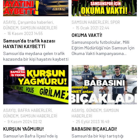
ASAYİŞ
,
Çarşamba haberleri
,
SAMSUN HABERLERİ
,
SPOR
GÜNDEM
,
SAMSUN HABERLERİ
15 Ocak 2021 22:44
16 Kasım 2023 14:55
OKUMA VAKTİ!
Samsun’da trafik kazası
Samsunsporlu futbolcular, Milli
HAYATINI KAYBETTİ
Eğitim Müdürlüğü'nün Samsun İçin
Samsun'da meydana gelen trafik
Okuma Vakti kampanyasına...
kazasında bir kişi hayatını kaybetti
ASAYİŞ
,
BAFRA HABERLERİ
,
ASAYİŞ
,
GÜNDEM
,
SAMSUN
GÜNDEM
,
SAMSUN HABERLERİ
HABERLERİ
9 Kasım 2024 02:12
25 Eylül 2023 16:49
KURŞUN YAĞMURU!
BABASINI BIÇAKLADI!
Samsun'un Bafra İlçesi'nde iş
Samsun'da bir kişi tartıştığı