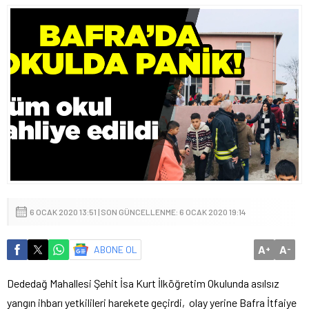
6 OCAK 2020 13:51 | SON GÜNCELLENME: 6 OCAK 2020 19:14
A
A
ABONE OL
+
-
Dededağ Mahallesi Şehit İsa Kurt İlköğretim Okulunda asılsız
yangın ihbarı yetkilileri harekete geçirdi, olay yerine Bafra İtfaiye