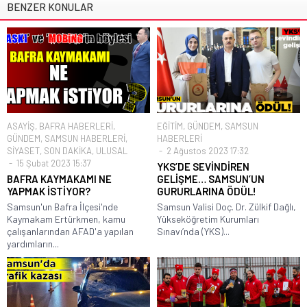
BENZER KONULAR
ASAYİŞ
,
BAFRA HABERLERİ
,
EĞİTİM
,
GÜNDEM
,
SAMSUN
GÜNDEM
,
SAMSUN HABERLERİ
,
HABERLERİ
SİYASET
,
SON DAKİKA
,
ULUSAL
2 Ağustos 2023 17:32
15 Şubat 2023 15:37
YKS’DE SEVİNDİREN
BAFRA KAYMAKAMI NE
GELİŞME… SAMSUN’UN
YAPMAK İSTİYOR?
GURURLARINA ÖDÜL!
Samsun'un Bafra İlçesi'nde
Samsun Valisi Doç. Dr. Zülkif Dağlı,
Kaymakam Ertürkmen, kamu
Yükseköğretim Kurumları
çalışanlarından AFAD'a yapılan
Sınavı’nda (YKS)...
yardımların...