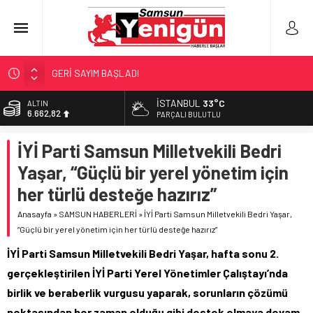
GERİ SAYIM BAŞLADI
SAMSUNSPOR’DA HEDEF 5’İNCİLİK!
İSTANBUL
33°C
ALTIN
6.662,82
‘BAFRA’YA YATIRIM YAPIN!’
PARÇALI BULUTLU
İŞTE FINDIK FİYATI!
BİST
İYİ Parti Samsun Milletvekili Bedri
13.779,39
YÖNETİCİ SEÇERKEN YAPILAN EN BÜYÜK HATALAR
Yaşar, “Güçlü bir yerel yönetim için
DOLAR
47,6961
her türlü desteğe hazırız”
EURO
Anasayfa
»
SAMSUN HABERLERİ
»
İYİ Parti Samsun Milletvekili Bedri Yaşar,
55,1808
“Güçlü bir yerel yönetim için her türlü desteğe hazırız”
İYİ Parti Samsun Milletvekili Bedri Yaşar, hafta sonu 2.
gerçekleştirilen İYİ Parti Yerel Yönetimler Çalıştayı’nda
birlik ve beraberlik vurgusu yaparak, sorunların çözümü
noktasından her zaman olduğu gibi destek olmaya devam