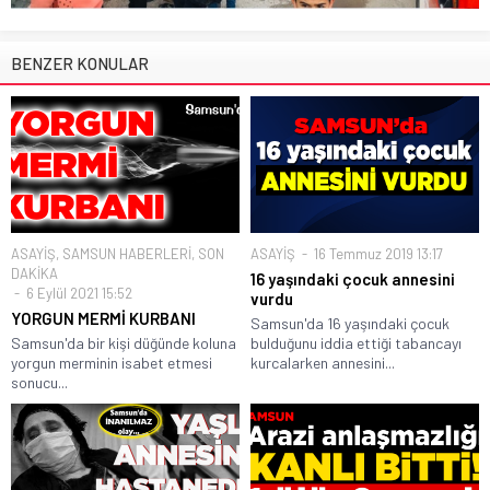
BENZER KONULAR
ASAYİŞ
,
SAMSUN HABERLERİ
,
SON
ASAYİŞ
16 Temmuz 2019 13:17
DAKİKA
16 yaşındaki çocuk annesini
6 Eylül 2021 15:52
vurdu
YORGUN MERMİ KURBANI
Samsun'da 16 yaşındaki çocuk
Samsun'da bir kişi düğünde koluna
bulduğunu iddia ettiği tabancayı
yorgun merminin isabet etmesi
kurcalarken annesini...
sonucu...