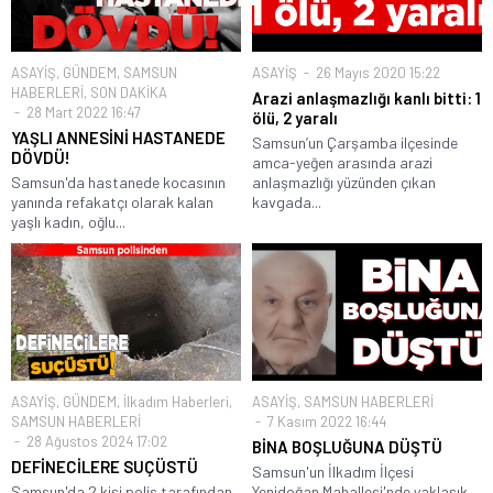
ASAYİŞ
,
GÜNDEM
,
SAMSUN
ASAYİŞ
26 Mayıs 2020 15:22
HABERLERİ
,
SON DAKİKA
Arazi anlaşmazlığı kanlı bitti: 1
28 Mart 2022 16:47
ölü, 2 yaralı
YAŞLI ANNESİNİ HASTANEDE
Samsun’un Çarşamba ilçesinde
DÖVDÜ!
amca-yeğen arasında arazi
Samsun'da hastanede kocasının
anlaşmazlığı yüzünden çıkan
yanında refakatçı olarak kalan
kavgada...
yaşlı kadın, oğlu...
ASAYİŞ
,
GÜNDEM
,
İlkadım Haberleri
,
ASAYİŞ
,
SAMSUN HABERLERİ
SAMSUN HABERLERİ
7 Kasım 2022 16:44
28 Ağustos 2024 17:02
BİNA BOŞLUĞUNA DÜŞTÜ
DEFİNECİLERE SUÇÜSTÜ
Samsun'un İlkadım İlçesi
Samsun'da 2 kişi polis tarafından
Yenidoğan Mahallesi'nde yaklaşık