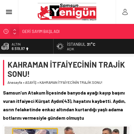
GERİ SAYIM BAŞLADI
SAMSUNSPOR’DA HEDEF 5’İNCİLİK!
İSTANBUL
31°C
ALTIN
6.519,97
‘BAFRA’YA YATIRIM YAPIN!’
AÇIK
İŞTE FINDIK FİYATI!
BİST
KAHRAMAN İTFAİYECİNİN TRAJİK
13.798,82
YÖNETİCİ SEÇERKEN YAPILAN EN BÜYÜK HATALAR
SONU!
DOLAR
47,7025
Anasayfa
»
ASAYİŞ
»
KAHRAMAN İTFAİYECİNİN TRAJİK SONU!
EURO
Samsun’un Atakum İlçesinde banyoda ayağı kayıp başını
55,0112
vuran itfaiyeci Kürşat Aydın(43), hayatını kaybetti. Aydın,
asrın felaketinde enkaz altından kurtardığı yaşlı adama
botlarını vermesiyle gündem olmuştu