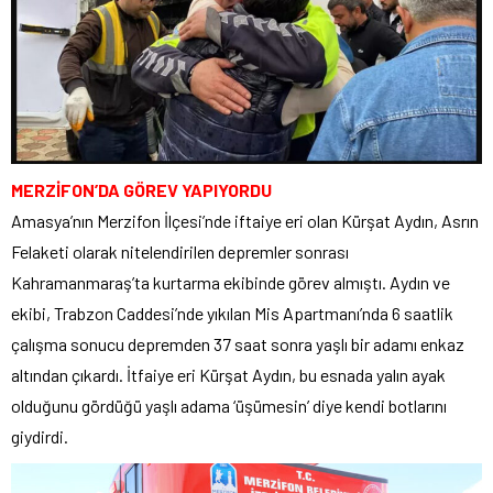
MERZİFON’DA GÖREV YAPIYORDU
Amasya’nın Merzifon İlçesi’nde iftaiye eri olan Kürşat Aydın, Asrın
Felaketi olarak nitelendirilen depremler sonrası
Kahramanmaraş’ta kurtarma ekibinde görev almıştı. Aydın ve
ekibi, Trabzon Caddesi’nde yıkılan Mis Apartmanı’nda 6 saatlik
çalışma sonucu depremden 37 saat sonra yaşlı bir adamı enkaz
altından çıkardı. İtfaiye eri Kürşat Aydın, bu esnada yalın ayak
olduğunu gördüğü yaşlı adama ‘üşümesin’ diye kendi botlarını
giydirdi.