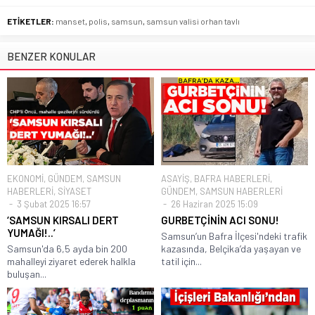
ETİKETLER:
manset
,
polis
,
samsun
,
samsun valisi orhan tavlı
BENZER KONULAR
EKONOMİ
,
GÜNDEM
,
SAMSUN
ASAYİŞ
,
BAFRA HABERLERİ
,
HABERLERİ
,
SİYASET
GÜNDEM
,
SAMSUN HABERLERİ
3 Şubat 2025 16:57
26 Haziran 2025 15:09
‘SAMSUN KIRSALI DERT
GURBETÇİNİN ACI SONU!
YUMAĞI!..’
Samsun’un Bafra İlçesi'ndeki trafik
Samsun'da 6,5 ayda bin 200
kazasında, Belçika’da yaşayan ve
mahalleyi ziyaret ederek halkla
tatil için...
buluşan...