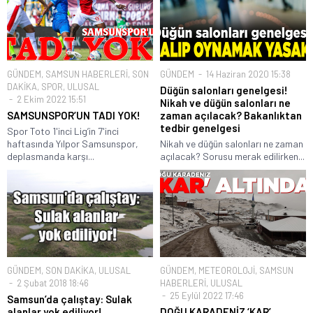
GÜNDEM
,
SAMSUN HABERLERİ
,
SON
GÜNDEM
14 Haziran 2020 15:38
DAKİKA
,
SPOR
,
ULUSAL
Düğün salonları genelgesi!
2 Ekim 2022 15:51
Nikah ve düğün salonları ne
SAMSUNSPOR’UN TADI YOK!
zaman açılacak? Bakanlıktan
tedbir genelgesi
Spor Toto 1'inci Lig’in 7'inci
haftasında Yılpor Samsunspor,
Nikah ve düğün salonları ne zaman
deplasmanda karşı...
açılacak? Sorusu merak edilirken...
GÜNDEM
,
SON DAKİKA
,
ULUSAL
GÜNDEM
,
METEOROLOJİ
,
SAMSUN
2 Şubat 2018 18:46
HABERLERİ
,
ULUSAL
25 Eylül 2022 17:46
Samsun’da çalıştay: Sulak
alanlar yok ediliyor!
DOĞU KARADENİZ ‘KAR’