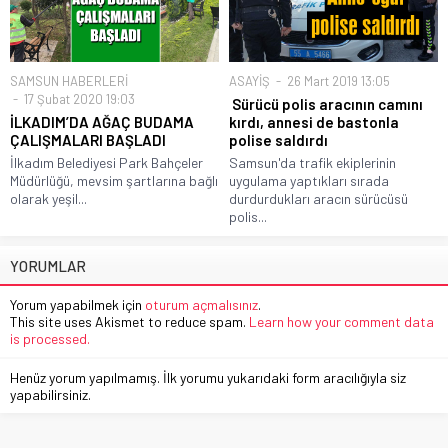
SAMSUN HABERLERİ
ASAYİŞ
26 Mart 2019 13:05
17 Şubat 2020 19:03
Sürücü polis aracının camını
İLKADIM’DA AĞAÇ BUDAMA
kırdı, annesi de bastonla
ÇALIŞMALARI BAŞLADI
polise saldırdı
İlkadım Belediyesi Park Bahçeler
Samsun'da trafik ekiplerinin
Müdürlüğü, mevsim şartlarına bağlı
uygulama yaptıkları sırada
olarak yeşil...
durdurdukları aracın sürücüsü
polis...
YORUMLAR
Yorum yapabilmek için
oturum açmalısınız
.
This site uses Akismet to reduce spam.
Learn how your comment data
is processed.
Henüz yorum yapılmamış. İlk yorumu yukarıdaki form aracılığıyla siz
yapabilirsiniz.