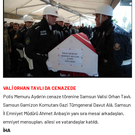
VALİ ORHAN TAVLI DA CENAZEDE
Polis Memuru Aydın’ın cenaze törenine Samsun Valisi Orhan Tavlı,
Samsun Garnizon Komutanı Gazi Tümgeneral Davut Alâ, Samsun
İl Emniyet Müdürü Ahmet Arıbaş’ın yanı sıra mesai arkadaşları,
emniyet mensupları, ailesi ve vatandaşlar katıldı.
İHA