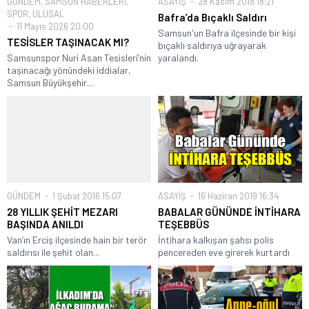
GÜNDEM
,
SAMSUN HABERLERİ
,
ASAYİŞ
28 Kasım 2018 18:21
SPOR
,
ULUSAL
Bafra’da Bıçaklı Saldırı
11 Mayıs 2026 20:00
Samsun'un Bafra ilçesinde bir kişi
TESİSLER TAŞINACAK MI?
bıçaklı saldırıya uğrayarak
Samsunspor Nuri Asan Tesisleri’nin
yaralandı.
taşınacağı yönündeki iddialar,
Samsun Büyükşehir...
GÜNDEM
1 Şubat 2016 15:07
ASAYİŞ
16 Haziran 2019 16:34
28 YILLIK ŞEHİT MEZARI
BABALAR GÜNÜNDE İNTİHARA
BAŞINDA ANILDI
TEŞEBBÜS
Van’ın Erciş ilçesinde hain bir terör
İntihara kalkışan şahsı polis
saldırısı ile şehit olan...
pencereden eve girerek kurtardı