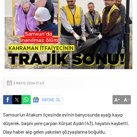
3 MAYIS 2024 17:43
A
A
ABONE OL
+
-
Samsun’un Atakum ilçesinde evinin banyosunda ayağı kayıp
düşerek, başını yere çarpan Kürşat Aydın (43), hayatını kaybetti.
Olayı haber alıp gelen yakınları gözyaşlarına boğuldu.