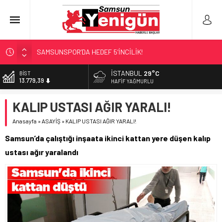
SAMSUNSPOR’DA HEDEF 5’İNCİLİK!
‘BAFRA’YA YATIRIM YAPIN!’
İSTANBUL
29°C
DOLAR
47,7111
İŞTE FINDIK FİYATI!
HAFIF YAĞMURLU
YÖNETİCİ SEÇERKEN YAPILAN EN BÜYÜK HATALAR
EURO
KALIP USTASI AĞIR YARALI!
55,1881
GERİ SAYIM BAŞLADI
Anasayfa
»
ASAYİŞ
»
KALIP USTASI AĞIR YARALI!
ALTIN
6.660,55
Samsun’da çalıştığı inşaata ikinci kattan yere düşen kalıp
BİST
ustası ağır yaralandı
13.779,39