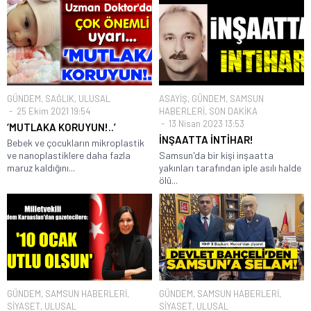
GÜNDEM
,
SAĞLIK
,
ULUSAL
ASAYİŞ
,
GÜNDEM
,
SAMSUN
25 Ekim 2021 19:54
HABERLERİ
,
SON DAKİKA
13 Nisan 2023 13:53
‘MUTLAKA KORUYUN!..’
İNŞAATTA İNTİHAR!
Bebek ve çocukların mikroplastik
ve nanoplastiklere daha fazla
Samsun'da bir kişi inşaatta
maruz kaldığını...
yakınları tarafından iple asılı halde
ölü...
GÜNDEM
,
SAMSUN HABERLERİ
,
GÜNDEM
,
SAMSUN HABERLERİ
,
SİYASET
,
ULUSAL
SİYASET
,
ULUSAL