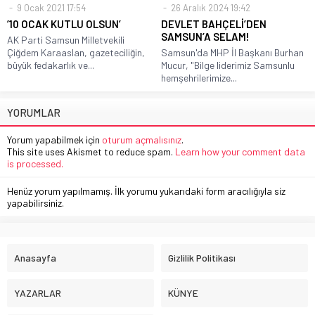
9 Ocak 2021 17:54
26 Aralık 2024 19:42
’10 OCAK KUTLU OLSUN’
DEVLET BAHÇELİ’DEN
SAMSUN’A SELAM!
AK Parti Samsun Milletvekili
Çiğdem Karaaslan, gazeteciliğin,
Samsun'da MHP İl Başkanı Burhan
büyük fedakarlık ve...
Mucur, "Bilge liderimiz Samsunlu
hemşehrilerimize...
YORUMLAR
Yorum yapabilmek için
oturum açmalısınız
.
This site uses Akismet to reduce spam.
Learn how your comment data
is processed.
Henüz yorum yapılmamış. İlk yorumu yukarıdaki form aracılığıyla siz
yapabilirsiniz.
Anasayfa
Gizlilik Politikası
YAZARLAR
KÜNYE