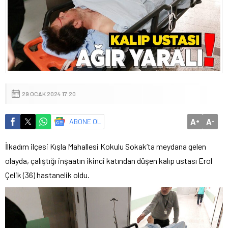
29 OCAK 2024 17:20
A
A
ABONE OL
+
-
İlkadım ilçesi Kışla Mahallesi Kokulu Sokak’ta meydana gelen
olayda, çalıştığı inşaatın ikinci katından düşen kalıp ustası Erol
Çelik (36) hastanelik oldu.