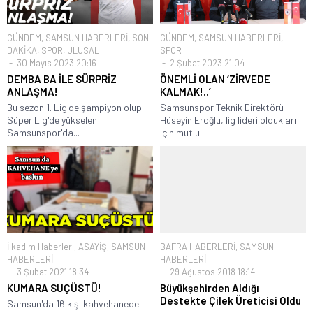
GÜNDEM
,
SAMSUN HABERLERİ
,
SON
GÜNDEM
,
SAMSUN HABERLERİ
,
DAKİKA
,
SPOR
,
ULUSAL
SPOR
30 Mayıs 2023 20:16
2 Şubat 2023 21:04
DEMBA BA İLE SÜRPRİZ
ÖNEMLİ OLAN ‘ZİRVEDE
ANLAŞMA!
KALMAK!..’
Bu sezon 1. Lig'de şampiyon olup
Samsunspor Teknik Direktörü
Süper Lig'de yükselen
Hüseyin Eroğlu, lig lideri oldukları
Samsunspor'da...
için mutlu...
İlkadım Haberleri
,
ASAYİŞ
,
SAMSUN
BAFRA HABERLERİ
,
SAMSUN
HABERLERİ
HABERLERİ
3 Şubat 2021 18:34
29 Ağustos 2018 18:14
KUMARA SUÇÜSTÜ!
Büyükşehirden Aldığı
Destekte Çilek Üreticisi Oldu
Samsun'da 16 kişi kahvehanede