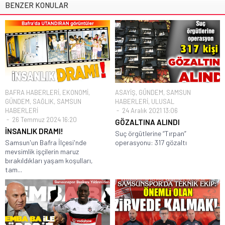
BENZER KONULAR
BAFRA HABERLERİ
,
EKONOMİ
,
ASAYİŞ
,
GÜNDEM
,
SAMSUN
GÜNDEM
,
SAĞLIK
,
SAMSUN
HABERLERİ
,
ULUSAL
HABERLERİ
24 Aralık 2021 13:06
26 Temmuz 2024 16:20
GÖZALTINA ALINDI
İNSANLIK DRAMI!
Suç örgütlerine “Tırpan”
Samsun'un Bafra İlçesi'nde
operasyonu: 317 gözaltı
mevsimlik işçilerin maruz
bırakıldıkları yaşam koşulları,
tam...