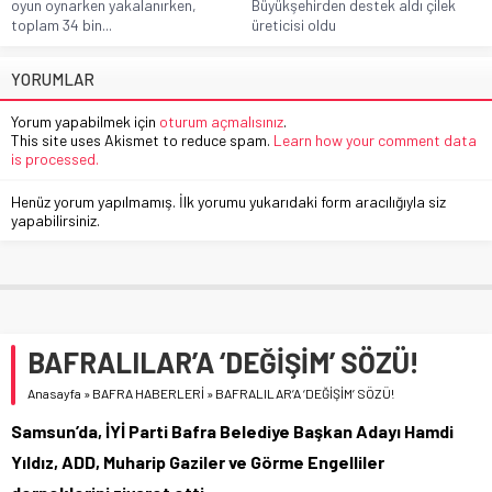
oyun oynarken yakalanırken,
Büyükşehirden destek aldı çilek
toplam 34 bin...
üreticisi oldu
YORUMLAR
Yorum yapabilmek için
oturum açmalısınız
.
This site uses Akismet to reduce spam.
Learn how your comment data
is processed.
Henüz yorum yapılmamış. İlk yorumu yukarıdaki form aracılığıyla siz
yapabilirsiniz.
BAFRALILAR’A ‘DEĞİŞİM’ SÖZÜ!
Anasayfa
»
BAFRA HABERLERİ
»
BAFRALILAR’A ‘DEĞİŞİM’ SÖZÜ!
Samsun’da, İYİ Parti Bafra Belediye Başkan Adayı Hamdi
Yıldız, ADD, Muharip Gaziler ve Görme Engelliler