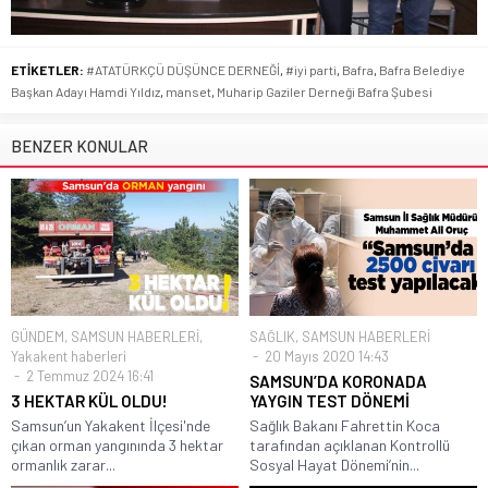
ETİKETLER:
#ATATÜRKÇÜ DÜŞÜNCE DERNEĞİ
,
#iyi parti
,
Bafra
,
Bafra Belediye
Başkan Adayı Hamdi Yıldız
,
manset
,
Muharip Gaziler Derneği Bafra Şubesi
BENZER KONULAR
GÜNDEM
,
SAMSUN HABERLERİ
,
SAĞLIK
,
SAMSUN HABERLERİ
Yakakent haberleri
20 Mayıs 2020 14:43
2 Temmuz 2024 16:41
SAMSUN’DA KORONADA
3 HEKTAR KÜL OLDU!
YAYGIN TEST DÖNEMİ
Samsun’un Yakakent İlçesi'nde
Sağlık Bakanı Fahrettin Koca
çıkan orman yangınında 3 hektar
tarafından açıklanan Kontrollü
ormanlık zarar...
Sosyal Hayat Dönemi’nin...