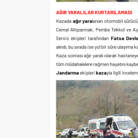
AĞIR YARALILAR KURTARILAMADI
Kazada
ağır yara
lanan otomobil sürücüs
Cemal Altıparmak, Pembe Tekkol ve Ayşe 
Servis ekipleri tarafından
Fatsa Devle
alındı, bu sırada ise yol bir süre ulaşıma 
Kaza sonrası ağır yaralı olarak hastaney
tüm müdahalelere rağmen hayatını kaybede
Jandarma
ekipleri
kaza
yla ilgili incele