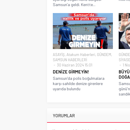
Samsun’a geldi. Kentte...
ASAYİŞ
,
Atakum Haberleri
,
GÜNDEM
,
GÜND
SAMSUN HABERLERİ
SİYAS
30 Haziran 2024 15:01
1 Ni
DENİZE GİRMEYİN!
BÜYÜ
DOĞA
Samsun'da polis boğulmalara
karşı sahilde denize girenlere
Samsun
uyarıda bulundu
günü'n
sandık
YORUMLAR