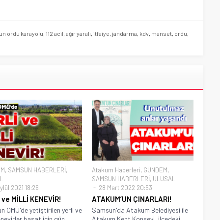
n ordu karayolu
,
112 acil
,
ağır yaralı
,
itfaiye
,
jandarma
,
kdv
,
manset
,
ordu
,
EM
,
SAMSUN HABERLERİ
,
Atakum Haberleri
,
GÜNDEM
,
L
SAMSUN HABERLERİ
,
ULUSAL
lül 2021 18:26
28 Mart 2022 20:53
 ve MİLLİ KENEVİR!
ATAKUM’UN ÇINARLARI!
 OMÜ'de yetiştirilen yerli ve
Samsun'da Atakum Belediyesi ile
enevirler hasat için gün...
Atakum Kent Konseyi, ilçedeki