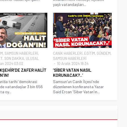
yaşlı vatandaşları...
EM
,
SAMSUN HABERLERİ
,
CANİK HABERLERİ
,
EĞİTİM
,
GÜNDEM
,
ET
,
SON DAKİKA
,
ULUSAL
SAMSUN HABERLERİ
san 2024 03:02
10 Aralık 2024 18:34
KŞEHİR’DE ZAFER HALİT
‘SİBER VATAN NASIL
N’IN!
KORUNACAK?..’
’da tarihi 'demokrasi
Samsun'un Canik İlçesi'nde
de vatandaşlar 3 bin 656
düzenlenen konferansta Yazar
ta oy...
Said Ercan 'Siber Vatan'ın...