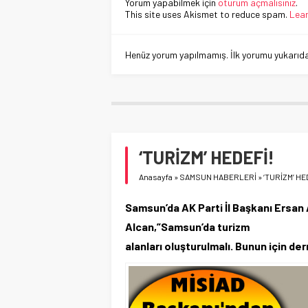
Yorum yapabilmek için
oturum açmalısınız
.
This site uses Akismet to reduce spam.
Lear
Henüz yorum yapılmamış. İlk yorumu yukarıdaki
‘TURİZM’ HEDEFİ!
Anasayfa
»
SAMSUN HABERLERİ
»
‘TURİZM’ HE
Samsun’da AK Parti İl Başkanı Ersan
Alcan,”Samsun’da turizm
alanları oluşturulmalı. Bunun için d