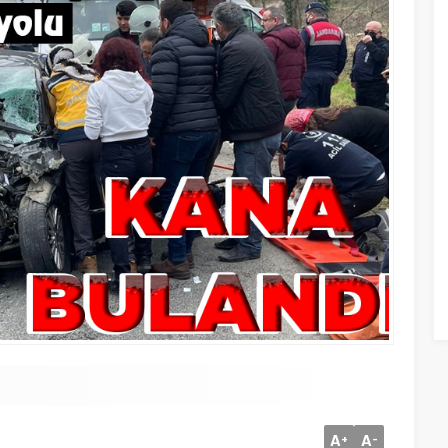
A
A
+
-