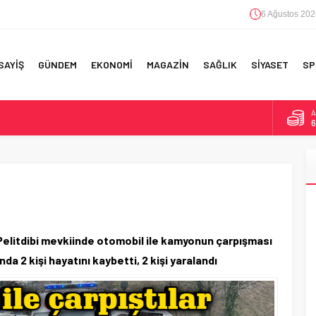
6 Ağustos 202
SAYİŞ
GÜNDEM
EKONOMİ
MAGAZİN
SAĞLIK
SİYASET
SP
A
6
F 5’İNCİLİK!
B
1
IN!’
D
4
 YAPILAN EN BÜYÜK HATALAR
E
5
elitdibi mevkiinde otomobil ile kamyonun çarpışması
 2 kişi hayatını kaybetti, 2 kişi yaralandı