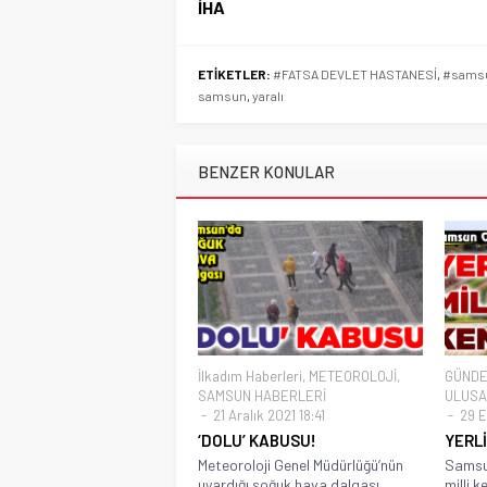
İHA
ETİKETLER:
#FATSA DEVLET HASTANESİ
,
#samsu
samsun
,
yaralı
BENZER KONULAR
İlkadım Haberleri
,
METEOROLOJİ
,
GÜND
SAMSUN HABERLERİ
ULUSA
21 Aralık 2021 18:41
29 Ey
‘DOLU’ KABUSU!
YERLİ
Meteoroloji Genel Müdürlüğü’nün
Samsun
uyardığı soğuk hava dalgası
milli k