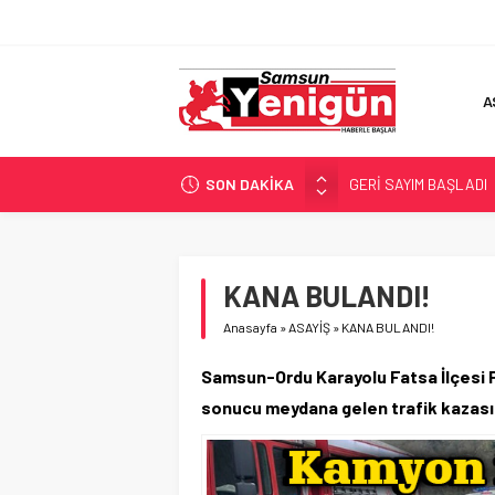
A
SON DAKİKA
GERİ SAYIM BAŞLADI
SAMSUNSPOR’DA HEDE
‘BAFRA’YA YATIRIM YAP
İŞTE FINDIK FİYATI!
KANA BULANDI!
YÖNETİCİ SEÇERKEN
Anasayfa
»
ASAYİŞ
»
KANA BULANDI!
Samsun-Ordu Karayolu Fatsa İlçesi P
sonucu meydana gelen trafik kazasında