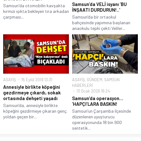
Samsun’da VELİ isyanı ‘BU
Samsun'da otomobilin kavşakta
İNŞAATI DURDURUN!..’
kırmızı ışıkta bekleyen tıra arkadan
çarpması...
Samsun’da bir ortaokul
bahçesinde yapımına başlanan
anaokulu tepki çekti Veliler...
ASAYİŞ
15 Eylül 2019 13:31
ASAYİŞ
,
GÜNDEM
,
SAMSUN
HABERLERİ
Annesiyle birlikte köpeğini
13 Ocak 2026 16:24
gezdirmeye çıkardı, sokak
ortasında dehşeti yaşadı
Samsun’da operasyon…
‘HAPÇI’LARA BASKIN!
Samsun’da, annesiyle birlikte
köpeğini gezdirmeye çıkaran genç.
Samsun’un Çarşamba ilçesinde
yoldan geçen bir...
düzenlenen uyuşturucu
operasyonunda 18 bin 900
sentetik...