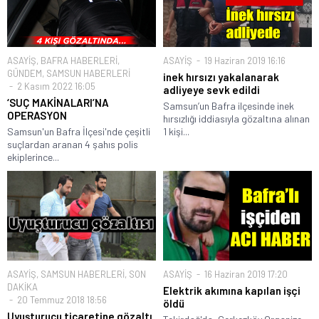
ASAYİŞ
,
BAFRA HABERLERİ
,
ASAYİŞ
19 Haziran 2019 16:16
GÜNDEM
,
SAMSUN HABERLERİ
inek hırsızı yakalanarak
2 Kasım 2022 16:05
adliyeye sevk edildi
‘SUÇ MAKİNALARI’NA
Samsun’un Bafra ilçesinde inek
OPERASYON
hırsızlığı iddiasıyla gözaltına alınan
Samsun'un Bafra İlçesi'nde çeşitli
1 kişi...
suçlardan aranan 4 şahıs polis
ekiplerince...
ASAYİŞ
,
SAMSUN HABERLERİ
,
SON
ASAYİŞ
16 Haziran 2019 17:20
DAKİKA
Elektrik akımına kapılan işçi
20 Temmuz 2018 18:56
öldü
Uyuşturucu ticaretine gözaltı