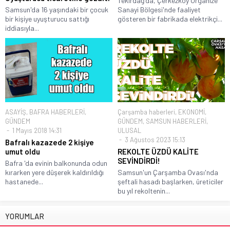
Tekirdağ'da, Çerkezköy Organize
Samsun'da 16 yaşındaki bir çocuk
Sanayi Bölgesi'nde faaliyet
bir kişiye uyuşturucu sattığı
gösteren bir fabrikada elektrikçi...
iddiasıyla...
ASAYİŞ
,
BAFRA HABERLERİ
,
Çarşamba haberleri
,
EKONOMİ
,
GÜNDEM
GÜNDEM
,
SAMSUN HABERLERİ
,
1 Mayıs 2018 14:31
ULUSAL
3 Ağustos 2023 15:13
Bafralı kazazede 2 kişiye
umut oldu
REKOLTE ÜZDÜ KALİTE
SEVİNDİRDİ!
Bafra 'da evinin balkonunda odun
kırarken yere düşerek kaldırıldığı
Samsun'un Çarşamba Ovası'nda
hastanede...
şeftali hasadı başlarken, üreticiler
bu yıl rekoltenin...
YORUMLAR