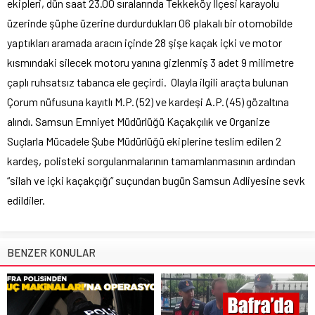
ekipleri, dün saat 23.00 sıralarında Tekkeköy İlçesi karayolu
üzerinde şüphe üzerine durdurdukları 06 plakalı bir otomobilde
yaptıkları aramada aracın içinde 28 şişe kaçak içki ve motor
kısmındaki silecek motoru yanına gizlenmiş 3 adet 9 milimetre
çaplı ruhsatsız tabanca ele geçirdi. Olayla ilgili araçta bulunan
Çorum nüfusuna kayıtlı M.P. (52) ve kardeşi A.P. (45) gözaltına
alındı. Samsun Emniyet Müdürlüğü Kaçakçılık ve Organize
Suçlarla Mücadele Şube Müdürlüğü ekiplerine teslim edilen 2
kardeş, polisteki sorgulanmalarının tamamlanmasının ardından
“silah ve içki kaçakçığı” suçundan bugün Samsun Adliyesine sevk
edildiler.
BENZER KONULAR