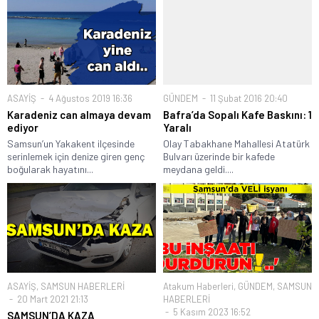
ASAYİŞ
4 Ağustos 2019 16:36
GÜNDEM
11 Şubat 2016 20:40
Karadeniz can almaya devam
Bafra’da Sopalı Kafe Baskını: 1
ediyor
Yaralı
Samsun’un Yakakent ilçesinde
Olay Tabakhane Mahallesi Atatürk
serinlemek için denize giren genç
Bulvarı üzerinde bir kafede
boğularak hayatını...
meydana geldi....
ASAYİŞ
,
SAMSUN HABERLERİ
Atakum Haberleri
,
GÜNDEM
,
SAMSUN
20 Mart 2021 21:13
HABERLERİ
5 Kasım 2023 16:52
SAMSUN’DA KAZA