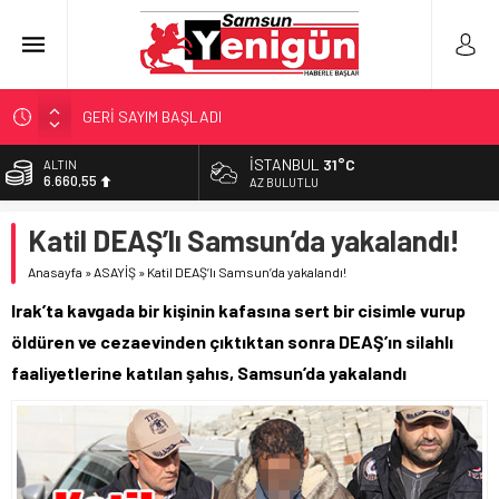
GERİ SAYIM BAŞLADI
SAMSUNSPOR’DA HEDEF 5’İNCİLİK!
İSTANBUL
31°C
ALTIN
6.660,55
‘BAFRA’YA YATIRIM YAPIN!’
AZ BULUTLU
İŞTE FINDIK FİYATI!
BİST
Katil DEAŞ’lı Samsun’da yakalandı!
13.779,39
YÖNETİCİ SEÇERKEN YAPILAN EN BÜYÜK HATALAR
Anasayfa
»
ASAYİŞ
»
Katil DEAŞ’lı Samsun’da yakalandı!
DOLAR
47,7111
Irak’ta kavgada bir kişinin kafasına sert bir cisimle vurup
EURO
öldüren ve cezaevinden çıktıktan sonra DEAŞ’ın silahlı
55,1881
faaliyetlerine katılan şahıs, Samsun’da yakalandı