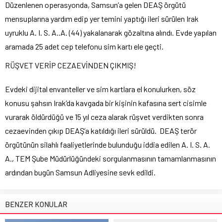
Düzenlenen operasyonda, Samsun’a gelen DEAŞ örgütü
mensuplarına yardım edip yer temini yaptığı ileri sürülen Irak
uyruklu A. I. S. A..A. (44) yakalanarak gözaltına alındı. Evde yapılan
aramada 25 adet cep telefonu sim kartı ele geçti.
RÜŞVET VERİP CEZAEVİNDEN ÇIKMIŞ!
Evdeki dijital envanteller ve sim kartlara el konulurken, söz
konusu şahsın Irak’da kavgada bir kişinin kafasına sert cisimle
vurarak öldürdüğü ve 15 yıl ceza alarak rüşvet verdikten sonra
cezaevinden çıkıp DEAŞ’a katıldığı ileri sürüldü. DEAŞ terör
örgütünün silahlı faaliyetlerinde bulunduğu iddia edilen A. I. S. A.
A., TEM Şube Müdürlüğündeki sorgulanmasının tamamlanmasının
ardından bugün Samsun Adliyesine sevk edildi.
BENZER KONULAR