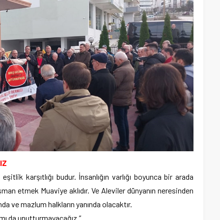
IZ
şitlik karşıtlığı budur. İnsanlığın varlığı boyunca bir arada
düşman etmek Muaviye aklıdır. Ve Aleviler dünyanın neresinden
ında ve mazlum halkların yanında olacaktır.
amı da unutturmayacağız.”