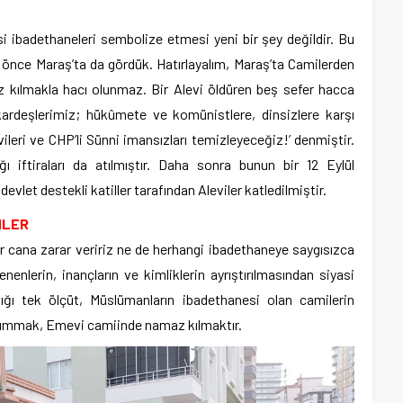
ibadethaneleri sembolize etmesi yeni bir şey değildir. Bu
yıl önce Maraş’ta da gördük. Hatırlayalım, Maraş’ta Camilerden
z kılmakla hacı olunmaz. Bir Alevi öldüren beş sefer hacca
kardeşlerimiz; hükûmete ve komünistlere, dinsizlere karşı
leri ve CHP’li Sünni imansızları temizleyeceğiz!’ denmiştir.
ı iftiraları da atılmıştır. Daha sonra bunun bir 12 Eylül
evlet destekli katiller tarafından Aleviler katledilmiştir.
NLER
ne bir cana zarar veririz ne de herhangi ibadethaneye saygısızca
enlerin, inançların ve kimliklerin ayrıştırılmasından siyasi
ığı tek ölçüt, Müslümanların ibadethanesi olan camilerin
t ummak, Emevi camiinde namaz kılmaktır.