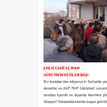
EMEVİ CAMİİ VE İMAM
HÜSEYİN’İN KESİLEN BAŞI
Biz buradan ilan ediyoruz ki Suriye’de 
devletler ve AKP MHP hükümeti sorum
sevdası İçeride ve dışarıda Alevilere 
Hüseyin’i Kerbela’da kesilen başını getirdi