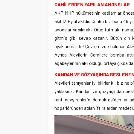
CAMİLERDEN YAPILAN ANONSLAR
AKP MHP hükümetinin katliamlar öncesi 
akıl 12 Eylül aklıdır. Çünkü biz bunu 46 
anonslar yapılarak, ‘Oruç tutmak, nama
gitmiş gibi sevap kazanır. Bütün din 
ayaklanmalıdır! Çevremizde bulunan Alevi
Ayrıca Alevilerin Camilere bomba attığ
ağabeylerinin aklı olduğu ortaya çıksa da d
KANDAN VE GÖZYAŞINDA BESLENE
Alevileri tanıyanlar iyi bilirler ki, biz 
yaklaşırız. Kandan ve gözyaşından beslen
rant devşirenlerin demokrasiden anlad
hoparlöründen atılan iftiralardan mede