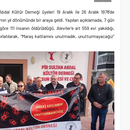
dal Kültür Derneği üyeleri 19 Aralık ile 26 Aralık 1978’de
iamın yıl dönümünde bir araya geldi. Yapılan açıklamada, 7 gün
göre 111 insanın öldürüldüğü, Aleviler’e ait 559 evi yakıldığı,
atırlatılarak, “Maraş katliamını unutmadık, unutturmayacağız”