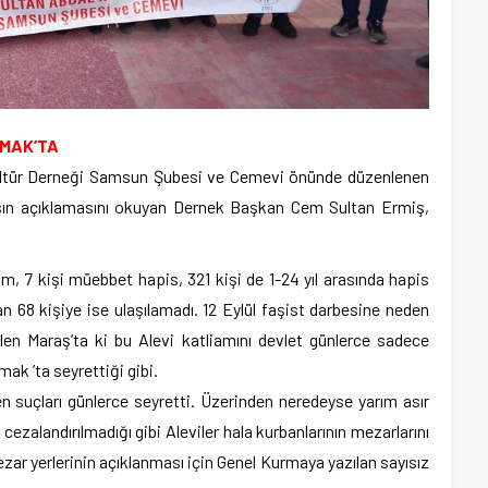
IMAK’TA
Kültür Derneği Samsun Şubesi ve Cemevi önünde düzenlenen
sın açıklamasını okuyan Dernek Başkan Cem Sultan Ermiş,
am, 7 kişi müebbet hapis, 321 kişi de 1-24 yıl arasında hapis
n 68 kişiye ise ulaşılamadı. 12 Eylül faşist darbesine neden
ilen Maraş’ta ki bu Alevi katliamını devlet günlerce sadece
mak ’ta seyrettiği gibi.
nen suçları günlerce seyretti. Üzerinden neredeyse yarım asır
zalandırılmadığı gibi Aleviler hala kurbanlarının mezarlarını
zar yerlerinin açıklanması için Genel Kurmaya yazılan sayısız