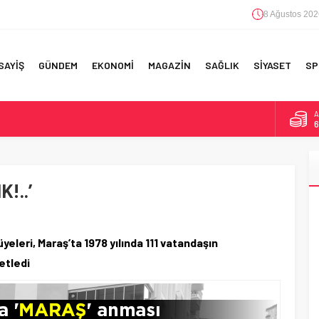
8 Ağustos 202
SAYİŞ
GÜNDEM
EKONOMİ
MAGAZİN
SAĞLIK
SİYASET
SP
A
6
F 5’İNCİLİK!
B
1
IN!’
!..’
D
4
 YAPILAN EN BÜYÜK HATALAR
E
5
eleri, Maraş’ta 1978 yılında 111 vatandaşın
etledi