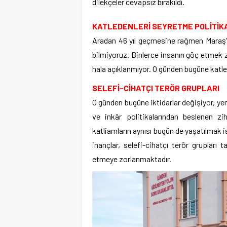
dilekçeler cevapsız bırakıldı.
KATLEDENLERİ SEYRETME POLİTİK
Aradan 46 yıl geçmesine rağmen Maraş’ta
bilmiyoruz. Binlerce insanın göç etmek z
hala açıklanmıyor. O günden bugüne katl
SELEFİ-CİHATÇI TERÖR GRUPLARI
O günden bugüne iktidarlar değişiyor, ye
ve inkâr politikalarından beslenen z
katliamların aynısı bugün de yaşatılmak i
inançlar, selefi-cihatçı terör grupları
etmeye zorlanmaktadır.