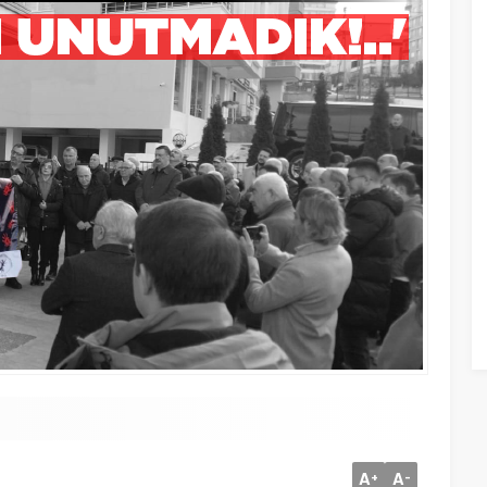
A
A
+
-