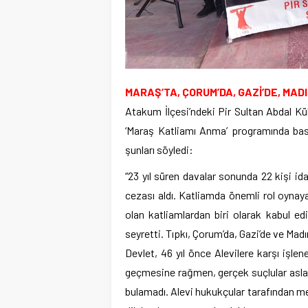
MARAŞ’TA, ÇORUM’DA, GAZİ’DE, MAD
Atakum İlçesi’ndeki Pir Sultan Abdal 
‘Maraş Katliamı Anma’ programında ba
şunları söyledi:
“23 yıl süren davalar sonunda 22 kişi id
cezası aldı. Katliamda önemli rol oynaya
olan katliamlardan biri olarak kabul ed
seyretti. Tıpkı, Çorum’da, Gazi’de ve Madı
Devlet, 46 yıl önce Alevilere karşı işle
geçmesine rağmen, gerçek suçlular asla ce
bulamadı. Alevi hukukçular tarafından me