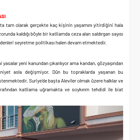
ASI
 tam olarak gerçekte kaç kişinin yaşamını yitirdiğini hala
orunda kaldığı böyle bir katliamda ceza alan saldırgan sayısı
edenleri seyretme politikası halen devam etmektedir.
ni yasalar yeni kanundan çıkarılıyor ama kandan, gözyaşından
ihniyet asla değişmiyor. Dün bu topraklarda yaşanan bu
stenmektedir. Suriye’de başta Aleviler olmak üzere halklar ve
 tarafından katliama uğramakta ve soykırım tehdidi ile biat