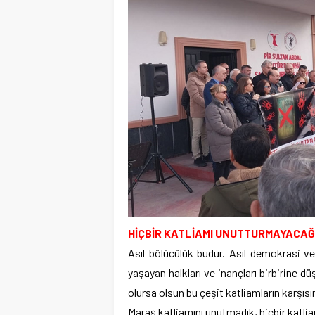
HİÇ
BİR KATLİAMI UNUTTURMAYACAĞ
Asıl bölücülük budur. Asıl demokrasi ve e
yaşayan halkları ve inançları birbirine 
olursa olsun bu çeşit katliamların karşıs
Maraş katliamını unutmadık, hiçbir katli